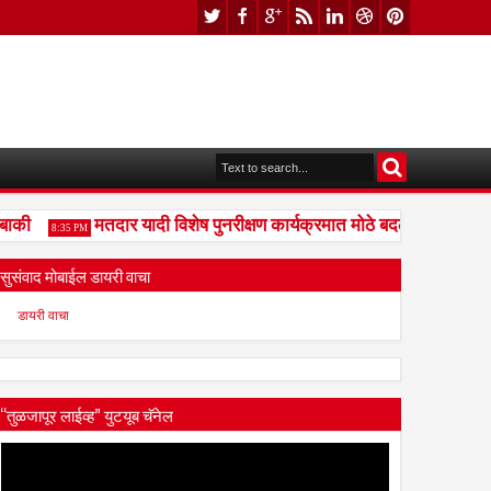
की
मतदार यादी विशेष पुनरीक्षण कार्यक्रमात मोठे बदल; भारत निवडण
8:35 PM
सुसंवाद मोबाईल डायरी वाचा
डायरी वाचा
“तुळजापूर लाईव्ह” युटयूब चॅनेल