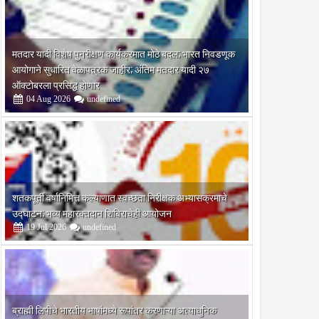
मतदार यादी विशेष पुनरीक्षण कार्यक्रमात मोठे बदल; भारत निवडणूक
आयोगाने सुधारित वेळापत्रक जाहीर; अंतिम मतदार यादी २७
ऑक्टोबरला प्रसिद्ध होणार
04
Aug
2026
undefined
शतकपूर्ती वर्षानिमित्त कल्याणात स्वच्छता निरीक्षक अभ्यासक्रमाचे
उद्घाटन; भव्य महारक्तदान शिबिराचेही आयोजन
19
Jul
2026
undefined
ब्राह्मी लिपीचे भारतीय भाषांमध्ये रूपांतर करणाऱ्या अत्याधुनिक