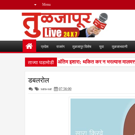
Menu
प्रदेश
राजरंग
तुळजापुर विशेष
युवा
तुळजाभवानी
ताज्या घडामोडी
कर थकबाकीदारांना पालिकेचा अंतिम इशारा; थकित कर न भरल्यास मालमत्ता जप
डबलरोल
sara-sar
07:56:00