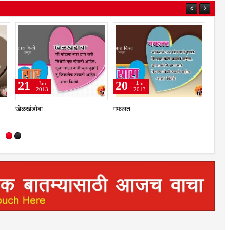
23
22
Jan
Jan
2013
2013
फितूरी
शब्‍दखेळ