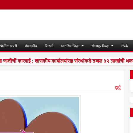
पोलीस डायरी
संपादकीय
फिरकी
धाराशिव जिल्हा
सोलापुर जिल्हा
संपर्क
्तीची कारवाई ; शासकीय कार्यालयांसह संस्थांकडे तब्बल ३२ लाखांची थकबा