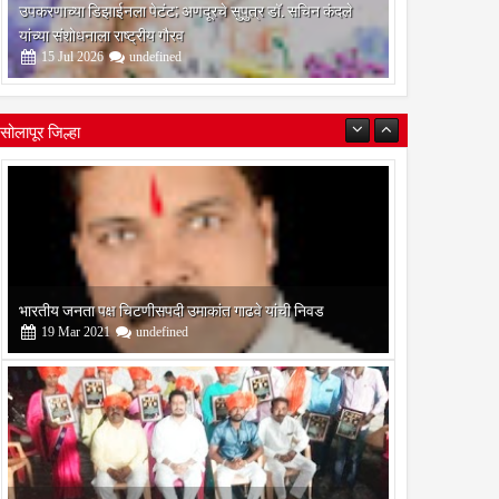
उपकरणाच्या डिझाईनला पेटंट; अणदूरचे सुपुत्र डॉ. सचिन कंदले
यांच्या संशोधनाला राष्ट्रीय गौरव
15
Jul
2026
undefined
सोलापूर जिल्हा
बोरेगाव येथे कांचन फौंडेशन शाखेचे उद्घाटन
13
Mar
2021
undefined
सोलापूर जिल्हा वृत्तपत्र लेखकमंच कडून वार्षिक पत्रलेखन स्पर्धेचे