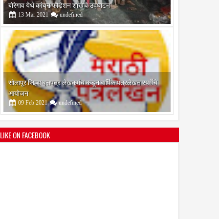
आयोजन
09
Feb
2021
undefined
श्री मल्लिकार्जुन प्रशालेकडून उमाकांत गाढवे यांचा सत्कार
25
Mar
2021
undefined
LIKE ON FACEBOOK
भारतीय जनता पक्ष चिटणीसपदी उमाकांत गाढवे यांची निवड
19
Mar
2021
undefined