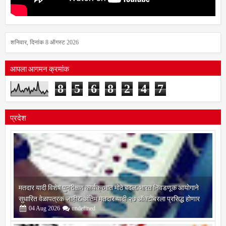
शनिवार, दिनांक 8 ऑगस्ट 2026
आपला आगमन क्रमांक
8
5
6
8
2
4
7
प्रदेश
मतदार यादी विशेष पुनरीक्षण कार्यक्रमात मोठे बदल; भारत निवडणूक आयोगाने
सुधारित वेळापत्रक जाहीर; अंतिम मतदार यादी २७ ऑक्टोबरला प्रसिद्ध होणार
04
Aug
2026
undefined