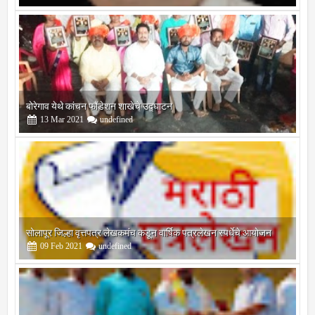
बोरेगाव येथे कांचन फौंडेशन शाखेचे उद्घाटन
13
Mar
2021
undefined
सोलापूर जिल्हा वृत्तपत्र लेखकमंच कडून वार्षिक पत्रलेखन स्पर्धेचे आयोजन
09
Feb
2021
undefined