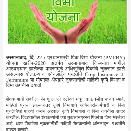
उस्मानाबाद, दि. 22 :
प्रधानमंत्री पिक विमा योजना (PMFBY)
योजना खरीप-2020 अंतर्गत उस्मानाबाद जिल्हयात मागील
आठवडयात झालेल्या पावसामुळे अधिसुचित पिकांचे नुकसान झाले
असल्यास शेतकऱ्यांना ऑनलाईन पध्दतीने Crop Insurance व
Farmmitra या मोबाईल ॲपद्वारे नुकसानीची माहिती कृषि विभाग व
विमा कंपनीस दयावी.
शेतकऱ्यांनी सदरील ॲप गुगल प्ले स्टोअर मधुन डाऊनलोड करुन घ्यावे.
माहिती प्राप्त झाल्यानंतर कृषि विभागाचे अधिकारी/कर्मचारी व विमा
प्रतिनिधी पाहणी करुन अहवाल कृषि विभागास व विमा कंपनीस सादर
करतील. जिल्हयातील शेतकऱ्यांनी ज्या नुकसानग्रस्त पिकांचा विमा भरलेला
आहे. अशा पिकांच्या नुकसानीची माहिती शेतकऱ्यांनी ऑनलाईन पध्दतीने
दाखल करावी.