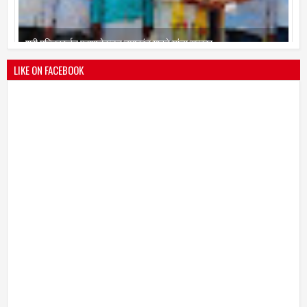
श्री मल्लिकार्जुन प्रशालेकडून उमाकांत गाढवे यांचा सत्कार
25
Mar
2021
undefined
LIKE ON FACEBOOK
भारतीय जनता पक्ष चिटणीसपदी उमाकांत गाढवे यांची निवड
19
Mar
2021
undefined