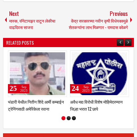
Next
Previous
मास्क, सॅनेटायझर वाटून लेकीचा
केंद्र सरकारच्या नवीन कृषी विधेयकामुळे
वाढदिवस साजरा
शेतकऱ्यांना लाभ मिळणार - रामदास कोळगे
RELATED POSTS
24
22
Sep
Sep
2023
2023
ोहिमेदरम्यान
एन.व्ही.पी शुगर कारखाना शेतकऱ्यांना
फटाके स्टॉल लावण्यासाठी दि. ६
केंद्र बिंदू मानून काम करणार - खा
ऑक्टोंबरपर्यंत प्रस्ताव मागविले
राजेनिंबाळकर