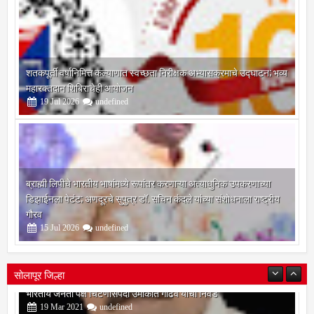
शतकपूर्ती वर्षानिमित्त कल्याणात स्वच्छता निरीक्षक अभ्यासक्रमाचे उद्घाटन; भव्य
महारक्तदान शिबिराचेही आयोजन
19
Jul
2026
undefined
ब्राह्मी लिपीचे भारतीय भाषांमध्ये रूपांतर करणाऱ्या अत्याधुनिक उपकरणाच्या
डिझाईनला पेटंट; अणदूरचे सुपुत्र डॉ. सचिन कंदले यांच्या संशोधनाला राष्ट्रीय
गौरव
15
Jul
2026
undefined
सोलापूर जिल्हा