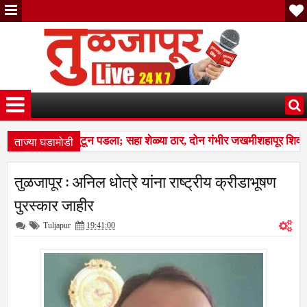
ताज्या घडामोडी
चा कळप शेळ्यांवर तुटून पडला; सहा शेळ्या ठार, दोन गंभीर जखमीशहापूर शिवा
ल्स बस देतो' म्हणत १७ लाखांचा गंडा; तुळजापूर तालुक्यातील दाम्पत्याची आर्थिक
तुळजापूर : अनिल धोत्रे यांना राष्ट्रीय क्रीडाभूषण
चा कळप शेळ्यांवर तुटून पडला; सहा शेळ्या ठार, दोन गंभीर जखमीशहापूर शिवा
पुरस्कार जाहीर
Tuljapur
19:41:00