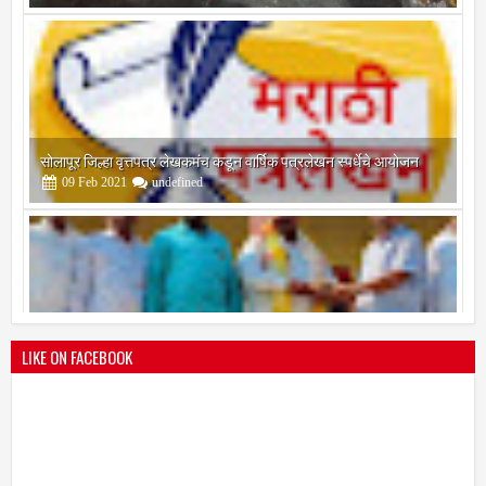
सोलापूर जिल्हा वृत्तपत्र लेखकमंच कडून वार्षिक पत्रलेखन स्पर्धेचे आयोजन
09
Feb
2021
undefined
श्री मल्लिकार्जुन प्रशालेकडून उमाकांत गाढवे यांचा सत्कार
25
Mar
2021
undefined
LIKE ON FACEBOOK
भारतीय जनता पक्ष चिटणीसपदी उमाकांत गाढवे यांची निवड