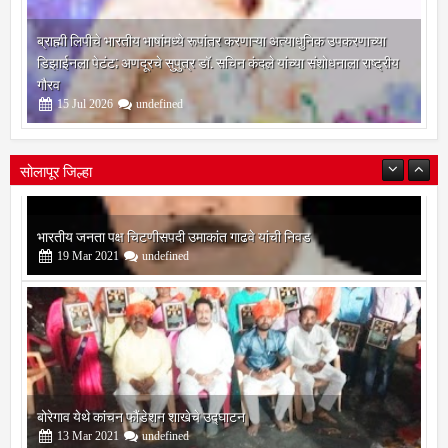
ब्राह्मी लिपीचे भारतीय भाषांमध्ये रूपांतर करणाऱ्या अत्याधुनिक उपकरणाच्या
डिझाईनला पेटंट; अणदूरचे सुपुत्र डॉ. सचिन कंदले यांच्या संशोधनाला राष्ट्रीय
गौरव
15
Jul
2026
undefined
सोलापूर जिल्हा
बोरेगाव येथे कांचन फौंडेशन शाखेचे उद्घाटन
13
Mar
2021
undefined