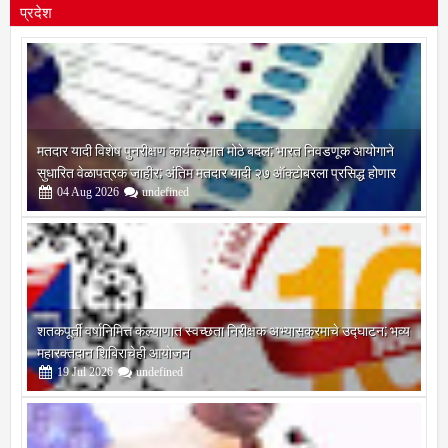
प्रदेश
मतदार यादी विशेष पुनरीक्षण कार्यक्रमात मोठे बदल; भारत निवडणूक आयोगाने
सुधारित वेळापत्रक जाहीर; अंतिम मतदार यादी २७ ऑक्टोबरला प्रसिद्ध होणार
04
Aug
2026
undefined
शतकपूर्ती वर्षानिमित्त कल्याणात स्वच्छता निरीक्षक अभ्यासक्रमाचे उद्घाटन; भव्य
महारक्तदान शिबिराचेही आयोजन
19
Jul
2026
undefined