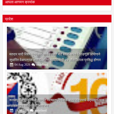
आपला आगमन क्रमांक
प्रदेश
मतदार यादी विशेष पुनरीक्षण कार्यक्रमात मोठे बदल; भारत निवडणूक आयोगाने
सुधारित वेळापत्रक जाहीर; अंतिम मतदार यादी २७ ऑक्टोबरला प्रसिद्ध होणार
04
Aug
2026
undefined
शतकपूर्ती वर्षानिमित्त कल्याणात स्वच्छता निरीक्षक अभ्यासक्रमाचे उद्घाटन; भव्य
महारक्तदान शिबिराचेही आयोजन