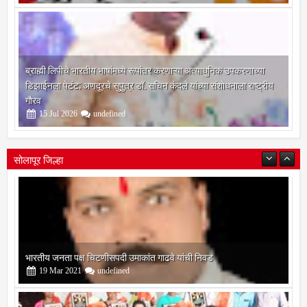
19
Jul
2026
undefined
ब्राह्मी लिपीचे भारतीय भाषांमध्ये रूपांतर करणाऱ्या अत्याधुनिक उपकरणाच्या
डिझाईनला पेटंट; अणदूरचे सुपुत्र डॉ. सचिन कंदले यांच्या संशोधनाला राष्ट्रीय
गौरव
15
Jul
2026
undefined
सोलापूर जिल्हा
बोरेगाव येथे कांचन फौंडेशन शाखेचे उद्घाटन
13
Mar
2021
undefined