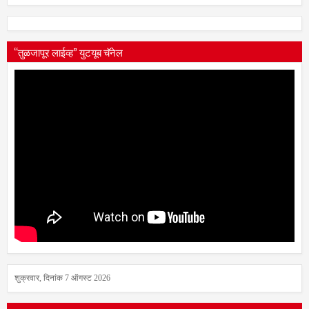
डायरी वाचा
“तुळजापूर लाईव्ह” युटयूब चॅनेल
शुक्रवार, दिनांक 7 ऑगस्ट 2026