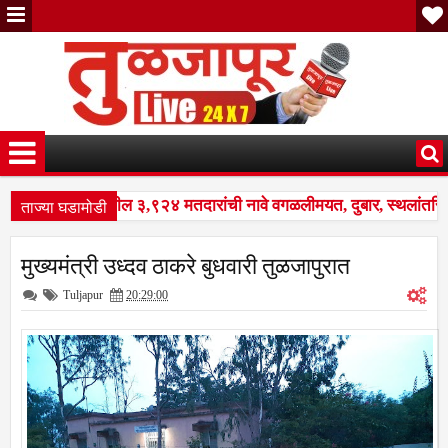
ताज्या घडामोडी
 नळदुर्ग शहरातील ३,९२४ मतदारांची नावे वगळलीमयत, दुबार, स्थलांतरित व
ष पुनरीक्षण कार्यक्रमात मोठे बदल; भारत निवडणूक आयोगाने सुधारित वेळापत्
मुख्यमंत्री उध्दव ठाकरे बुधवारी तुळजापुरात
 नळदुर्ग शहरातील ३,९२४ मतदारांची नावे वगळलीमयत, दुबार, स्थलांतरित व
Tuljapur
20:29:00