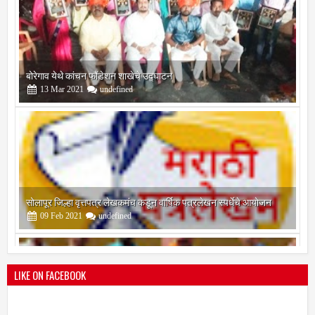
सोलापूर जिल्हा वृत्तपत्र लेखकमंच कडून वार्षिक पत्रलेखन स्पर्धेचे आयोजन
09
Feb
2021
undefined
श्री मल्लिकार्जुन प्रशालेकडून उमाकांत गाढवे यांचा सत्कार
25
Mar
2021
undefined
LIKE ON FACEBOOK