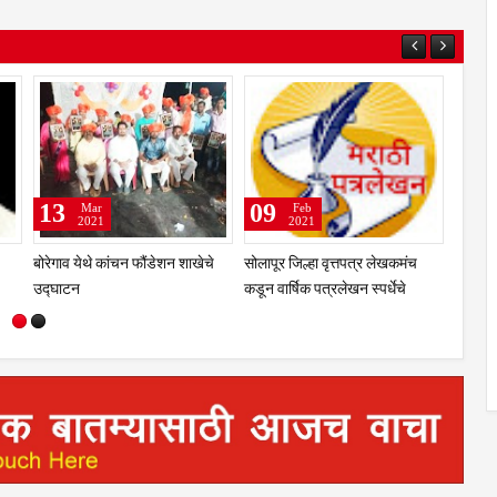
25
19
Mar
Mar
2021
2021
ुन
श्री मल्लिकार्जुन प्रशालेकडून
भारतीय जनता पक्ष चिटणीसपदी
त्साहात
उमाकांत गाढवे यांचा सत्कार
उमाकांत गाढवे यांची निवड