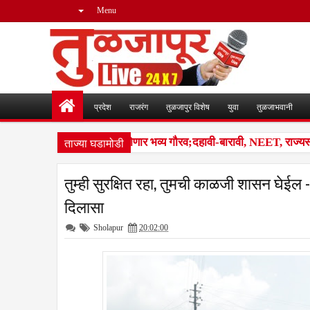
Menu
प्रदेश
राजरंग
तुळजापुर विशेष
युवा
तुळजाभवानी
ताज्या घडामोडी
ंजारा समाजातील गुणवंतांचा होणार भव्य गौरव;दहावी-बारावी, NEET, राज्यस्तरीय
तुम्ही सुरक्षित रहा, तुमची काळजी शासन घेईल - 
दिलासा
Sholapur
20:02:00