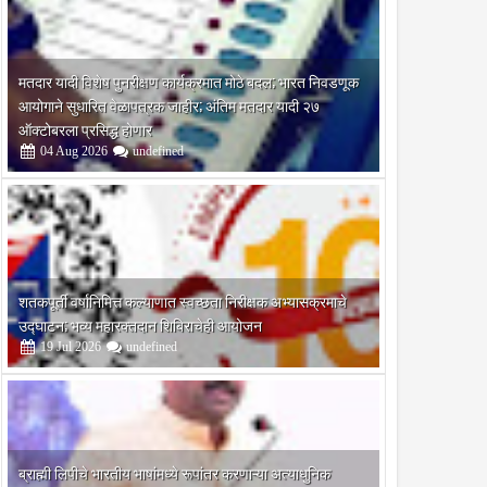
मतदार यादी विशेष पुनरीक्षण कार्यक्रमात मोठे बदल; भारत निवडणूक
आयोगाने सुधारित वेळापत्रक जाहीर; अंतिम मतदार यादी २७
ऑक्टोबरला प्रसिद्ध होणार
04
Aug
2026
undefined
शतकपूर्ती वर्षानिमित्त कल्याणात स्वच्छता निरीक्षक अभ्यासक्रमाचे
उद्घाटन; भव्य महारक्तदान शिबिराचेही आयोजन
19
Jul
2026
undefined
ब्राह्मी लिपीचे भारतीय भाषांमध्ये रूपांतर करणाऱ्या अत्याधुनिक