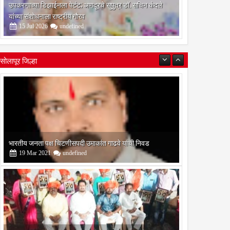
उपकरणाच्या डिझाईनला पेटंट; अणदूरचे सुपुत्र डॉ. सचिन कंदले
यांच्या संशोधनाला राष्ट्रीय गौरव
15
Jul
2026
undefined
सोलापूर जिल्हा
बोरेगाव येथे कांचन फौंडेशन शाखेचे उद्घाटन
13
Mar
2021
undefined
सोलापूर जिल्हा वृत्तपत्र लेखकमंच कडून वार्षिक पत्रलेखन स्पर्धेचे