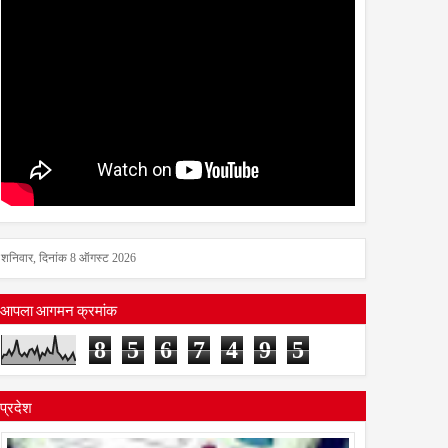
शनिवार, दिनांक 8 ऑगस्ट 2026
आपला आगमन क्रमांक
8
5
6
7
4
9
5
प्रदेश