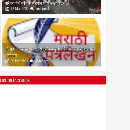
आयोजन
09
Feb
2021
undefined
श्री मल्लिकार्जुन प्रशालेकडून उमाकांत गाढवे यांचा सत्कार
25
Mar
2021
undefined
LIKE ON FACEBOOK
भारतीय जनता पक्ष चिटणीसपदी उमाकांत गाढवे यांची निवड
19
Mar
2021
undefined