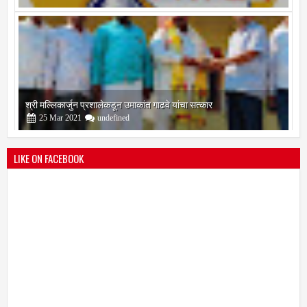
09
Feb
2021
undefined
श्री मल्लिकार्जुन प्रशालेकडून उमाकांत गाढवे यांचा सत्कार
25
Mar
2021
undefined
LIKE ON FACEBOOK
भारतीय जनता पक्ष चिटणीसपदी उमाकांत गाढवे यांची निवड
19
Mar
2021
undefined