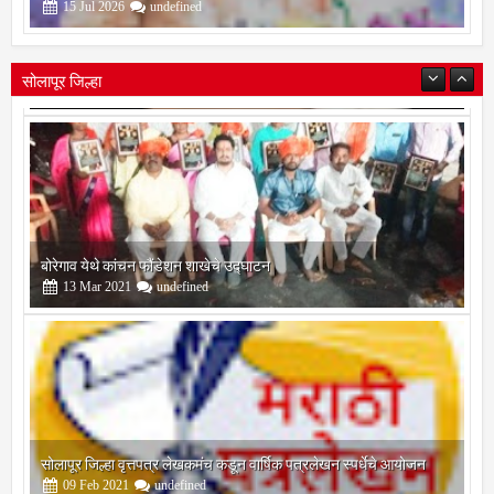
गौरव
15
Jul
2026
undefined
सोलापूर जिल्हा
बोरेगाव येथे कांचन फौंडेशन शाखेचे उद्घाटन
13
Mar
2021
undefined
सोलापूर जिल्हा वृत्तपत्र लेखकमंच कडून वार्षिक पत्रलेखन स्पर्धेचे आयोजन