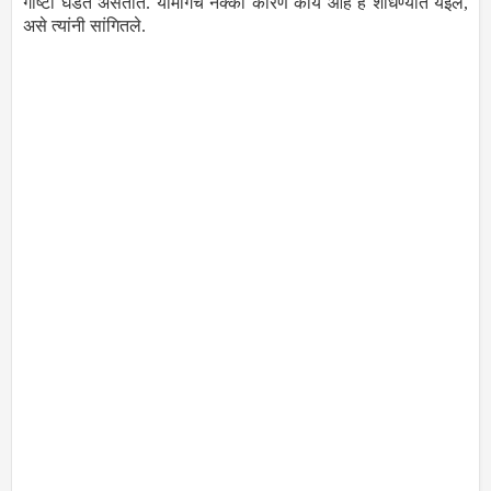
गोष्टी घडत असतात. यामागचं नक्की कारण काय आहे हे शोधण्यात येईल,
असे त्यांनी सांगितले.