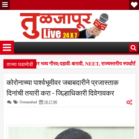
ताज्या घडामोडी
 गुणवंतांचा होणार भव्य गौरव;दहावी-बारावी, NEET, राज्यस्तरीय स्पर्धांतील य
 कळप शेळ्यांवर तुटून पडला; सहा शेळ्या ठार, दोन गंभीर जखमीशहापूर शिवारा
कोरोनाच्या पार्श्वभूमीवर जबाबदारीने प्रजास्ताक
स बस देतो' म्हणत १७ लाखांचा गंडा; तुळजापूर तालुक्यातील दाम्पत्याची आर्थिक फ
दिनांची तयारी करा - जिल्हाधिकारी दिवेगावकर
Osmanabad
18:17:00