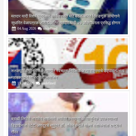
मतदार यादी विशेष पुनरीक्षण कार्यक्रमात मोठे बदल; भारत निवडणूक आयोगाने
सुधारित वेळापत्रक जाहीर; अंतिम मतदार यादी २७ ऑक्टोबरला प्रसिद्ध होणार
04
Aug
2026
undefined
शतकपूर्ती वर्षानिमित्त कल्याणात स्वच्छता निरीक्षक अभ्यासक्रमाचे उद्घाटन; भव्य
महारक्तदान शिबिराचेही आयोजन
19
Jul
2026
undefined
ब्राह्मी लिपीचे भारतीय भाषांमध्ये रूपांतर करणाऱ्या अत्याधुनिक उपकरणाच्या
डिझाईनला पेटंट; अणदूरचे सुपुत्र डॉ. सचिन कंदले यांच्या संशोधनाला राष्ट्रीय