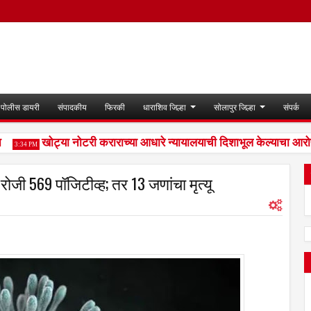
पोलीस डायरी
संपादकीय
फिरकी
धाराशिव जिल्हा
सोलापुर जिल्हा
संपर्क
खोट्या नोटरी कराराच्या आधारे न्यायालयाची दिशाभूल केल्याचा आरोप; 
:34 PM
 रोजी 569 पॉजिटीव्ह; तर 13 जणांचा मृत्यू