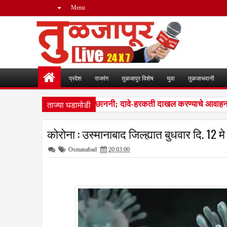
Menu
प्रदेश
राजरंग
तुळजापुर विशेष
युवा
तुळजाभवानी
ताज्या घडामोडी
 व न सापडलेल्या मतदारांची छाननी; दावे-हरकती दाखल करण्याचे आवाहन
3
कोरोना : उस्मानाबाद जिल्ह्यात बुधवार दि. 12 मे
Osmanabad
20:03:00