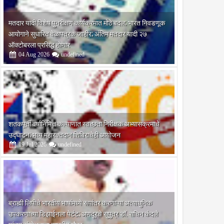
मतदार यादी विशेष पुनरीक्षण कार्यक्रमात मोठे बदल; भारत निवडणूक
आयोगाने सुधारित वेळापत्रक जाहीर; अंतिम मतदार यादी २७
ऑक्टोबरला प्रसिद्ध होणार
04
Aug
2026
undefined
शतकपूर्ती वर्षानिमित्त कल्याणात स्वच्छता निरीक्षक अभ्यासक्रमाचे
उद्घाटन; भव्य महारक्तदान शिबिराचेही आयोजन
19
Jul
2026
undefined
ब्राह्मी लिपीचे भारतीय भाषांमध्ये रूपांतर करणाऱ्या अत्याधुनिक
उपकरणाच्या डिझाईनला पेटंट; अणदूरचे सुपुत्र डॉ. सचिन कंदले