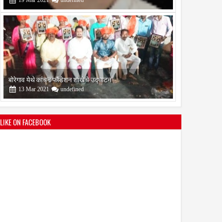
सोलापूर जिल्हा वृत्तपत्र लेखकमंच कडून वार्षिक पत्रलेखन स्पर्धेचे
आयोजन
09
Feb
2021
undefined
LIKE ON FACEBOOK
श्री मल्लिकार्जुन प्रशालेकडून उमाकांत गाढवे यांचा सत्कार
25
Mar
2021
undefined