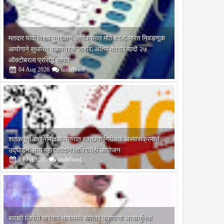
मतदार यादी विशेष पुनरीक्षण कार्यक्रमात मोठे बदल; भारत निवडणूक
आयोगाने सुधारित वेळापत्रक जाहीर; अंतिम मतदार यादी २७
ऑक्टोबरला प्रसिद्ध होणार
04
Aug
2026
undefined
शतकपूर्ती वर्षानिमित्त कल्याणात स्वच्छता निरीक्षक अभ्यासक्रमाचे
उद्घाटन; भव्य महारक्तदान शिबिराचेही आयोजन
19
Jul
2026
undefined
ब्राह्मी लिपीचे भारतीय भाषांमध्ये रूपांतर करणाऱ्या अत्याधुनिक