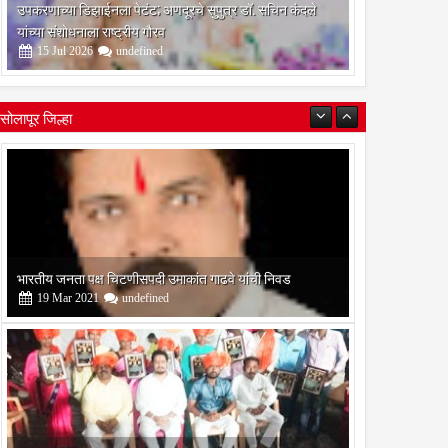
उपकरणाच्या डिझाईनला पेटंट; अणदूरचे सुपुत्र डॉ. सचिन कंदले
यांच्या संशोधनाला राष्ट्रीय गौरव
15
Jul
2026
undefined
सोलापूर जिल्हा
बोरेगाव येथे कांचन फौंडेशन शाखेचे उद्घाटन
13
Mar
2021
undefined
सोलापूर जिल्हा वृत्तपत्र लेखकमंच कडून वार्षिक पत्रलेखन स्पर्धेचे