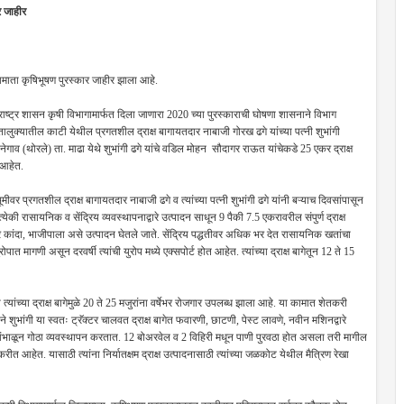
र जाहीर
ामाता कृषिभूषण पुरस्कार जाहीर झाला आहे.
हाराष्ट्र शासन कृषी विभागामार्फत दिला जाणारा 2020 च्या पुरस्काराची घोषणा शासनाने विभाग
ुक्यातील काटी येथील प्रगतशील द्राक्ष बागायतदार नाबाजी गोरख ढगे यांच्या पत्नी शुभांगी
गाव (थोरले) ता. माढा येथे शुभांगी ढगे यांचे वडिल मोहन सौदागर राऊत यांचेकडे 25 एकर द्राक्ष
 आहेत.
ीवर प्रगतशील द्राक्ष बागायतदार नाबाजी ढगे व त्यांच्या पत्नी शुभांगी ढगे यांनी बऱ्याच दिवसांपासून
की रासायनिक व सेंद्रिय व्यवस्थापनाद्वारे उत्पादन साधून 9 पैकी 7.5 एकरावरील संपुर्ण द्राक्ष
कर कांदा, भाजीपाला असे उत्पादन घेतले जाते. सेंद्रिय पद्धतीवर अधिक भर देत रासायनिक खतांचा
त मागणी असून दरवर्षी त्यांची युरोप मध्ये एक्सपोर्ट होत आहेत. त्यांच्या द्राक्ष बागेतून 12 ते 15
या त्यांच्या द्राक्ष बागेमुळे 20 ते 25 मजुरांना वर्षेभर रोजगार उपलब्ध झाला आहे. या कामात शेतकरी
ने शुभांगी या स्वतः ट्रॅक्टर चालवत द्राक्ष बागेत फवारणी, छाटणी, पेस्ट लावणे, नवीन मशिनद्वारे
ाय सांभाळून गोठा व्यवस्थापन करतात. 12 बोअरवेल व 2 विहिरी मधून पाणी पुरवठा होत असला तरी मागील
ीत आहेत. यासाठी त्यांना निर्यातक्षम द्राक्ष उत्पादनासाठी त्यांच्या जळकोट येथील मैत्रिण रेखा