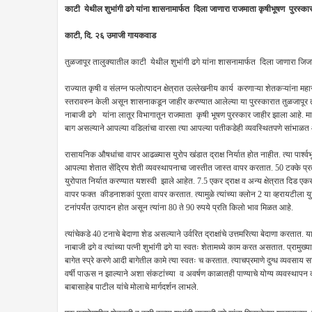
काटी येथील शुभांगी ढगे यांना शासनामार्फत दिला जाणारा राजमाता कृषीभूषण पुरस्का
काटी, दि. २६ उमाजी गायकवाड
तुळजापूर तालुक्यातील काटी येथील शुभांगी ढगे यांना शासनामार्फत दिला जाणारा जिज
राज्यात कृषी व संलग्न फलोत्पादन क्षेत्रात उल्लेखनीय कार्य करणाऱ्या शेतकऱ्यांना म
स्तरावरुन केली असून शासनाकडून जाहीर करण्यात आलेल्या या पुरस्कारात तुळजापूर ताल
नाबाजी ढगे यांना लातूर विभागातून राजमाता कृषी भूषण पुरस्कार जाहीर झाला आहे. माने
बाग असल्याने आपल्या वडिलांचा वारसा त्या आपल्या पतीकडेही व्यवस्थितपणे सांभाळत
रासायनिक औषधांचा वापर आढळ्यास युरोप खंडात द्राक्ष निर्यात होत नाहीत. त्या पार्श्वभूम
आपल्या शेतात सेंद्रिय शेती व्यवस्थापनाचा जास्तीत जास्त वापर करतात. 50 टक्के प्रत्ये
युरोपात निर्यात करण्यात यशस्वी झाले आहेत. 7.5 एकर द्राक्ष व अन्य क्षेत्रात दिड ए
वापर फक्त कीडनाशकां पुरता वापर करतात. त्यामुळे त्यांच्या क्लोन 2 या व्हरायटीला युरोपा
टनांपर्यंत उत्पादन होत असून त्यांना 80 ते 90 रुपये प्रति किलो भाव मिळत आहे.
त्यांचेकडे 40 टनाचे बेदाणा शेड असल्याने उर्वरित द्राक्षांचे उत्तमरित्या बेदाणा करतात. 
नाबाजी ढगे व त्यांच्या पत्नी शुभांगी ढगे या स्वतः शेतामध्ये काम करत असतात. प्रामुख्या
बागेत स्प्रे करणे आदी बागेतील कामे त्या स्वतः च करतात. त्याचप्रमाणे दुग्ध व्यवस
वर्षी पाऊस न झाल्याने अशा संकटांच्या व अवर्षण काळातही पाण्याचे योग्य व्यवस्थापन कर
बाबासाहेब पाटील यांचे मोलाचे मार्गदर्शन लाभले.