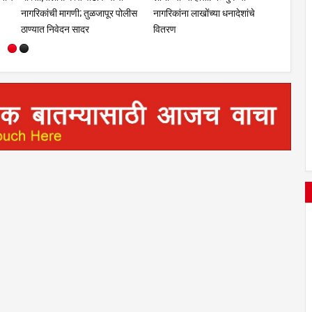
सहकुटुंब पूजा-अर्चा
प्रबोधन