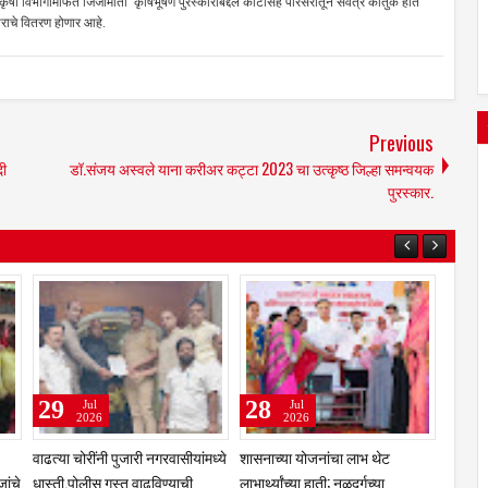
 कृषी विभागामार्फत जिजामाता कृषिभूषण पुरस्काराबद्दल काटीसह परिसरातून सर्वत्र कौतुक होत
काराचे वितरण होणार आहे.
Previous
दी
डॉ.संजय अस्वले याना करीअर कट्टा 2023 चा उत्कृष्ठ जिल्हा समन्वयक
पुरस्कार.
31
29
Jul
Jul
2026
2026
ेलंगणा
कुलस्वामिनीच्या चरणी अभिनेत्री
झरेगावच्या दत्त मठात गुरुपौर्णिमेचा
प्राजक्ता माळी; तुळजाभवानी मंदिरात
भक्तिरंग; 'दासबोध'वर काका महाराजांचे