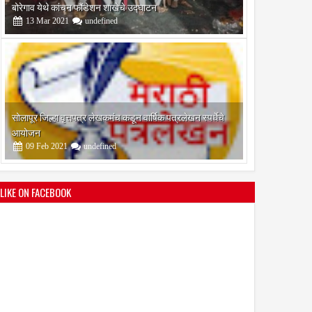
आयोजन
09
Feb
2021
undefined
श्री मल्लिकार्जुन प्रशालेकडून उमाकांत गाढवे यांचा सत्कार
25
Mar
2021
undefined
LIKE ON FACEBOOK
भारतीय जनता पक्ष चिटणीसपदी उमाकांत गाढवे यांची निवड
19
Mar
2021
undefined