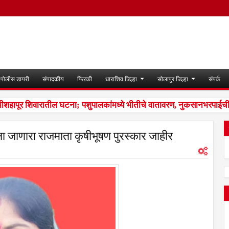
पोलीस डायरी
संपादकीय
फिरकी
धाराशिव जिल्हा
सोलापुर जिल्हा
संपर्क
ीशहापूर शिवारातील घटना; पशुपालकांमध्ये भीतीचे वातावरण, नुकसानभरपाईची म
ला जाणारा राजमाता कृषीभूषण पुरस्कार जाहीर