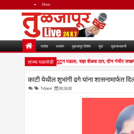
Menu
प्रदेश
राजरंग
तुळजापुर विशेष
युवा
तुळजाभवानी
ताज्या घडामोडी
ीन लांडग्यांचा कळप शेळ्यांवर तुटून पडला; सहा शेळ्या ठार, दोन गंभीर जखम
काटी येथील शुभांगी ढगे यांना शासनामार्फत दि
Tuljapur
08:58:00