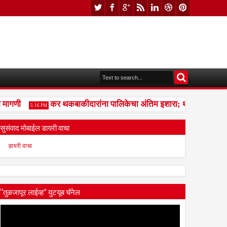
ागणी
कर थकबाकीदारांना पालिकेचा अंतिम इशारा; थकित कर न भरल्या
5:16 PM
सुसंवाद मोबाईल डायरी वाचा
डायरी वाचा
“तुळजापूर लाईव्ह” युटयूब चॅनेल