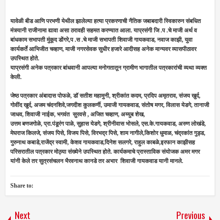
यावेळी बीड आणि परभणी येथील झालेल्या हत्या प्रकरणाची नैतिक जबाबदारी स्विकारुन संबधित
मंत्र्यानी राजीनामा द्यावा असा ठरावही सहमत करण्यात आला. याप्रसंगी जि .प .चे माजी अर्थ व
बांधकाम सभापती मुंकूद डोंगरे,प .स .चे माजी सभापती शिवाजी गायकवाड, नवाज काझी, युवा
कार्यकर्ते आभिजीत चव्हाण, माजी नगरसेवक सुधीर हजारे आदीसह अनेक मान्यवर व्यासपीठावर
उपस्थित होते.
याप्रसंगी अनेक पत्रकार बांधवानी आपल्या मनोगतातून ग्रामीण भागातील पत्रकारांची व्यथा व्यक्त
केली.
जेष्ठ पत्रकार अंबादास पोफळे, डॉ सतीश महामुनी, श्रीकांत कदम, प्रदिप अमृतराव, संजय खुर्द,
गोवींद खुर्द, अजम चंदनशिवे,जगदीश कुलकर्णी, उमाजी गायकवाड, संतोष मगर, विलास येडगे, तानाजी
जाधव, शिवाजी नाईक, भगवंत सुरवसे , अजित चव्हाण, अय्युब शेख,
उत्तम बणजगोळे, प्रा.पंडूरंग पाळे, सुहास येडगे, श्रीनीवास भोसले, एस.के.गायकवाड, अरुण लोखंडे,
मेघराज किलजे, संजय पिसे, विजय पिसे, विरभद्र पिसे, शाम नागीले,किशोर धुमाळ, चंद्रकांत गुड्ड,
गुरुनाथ कबाडे,राजेंद्र स्वामी, केशव गायकवाड,दिनेश सलगरे, राहुल काबळे,इरफान काझीसह
परिसरातील पत्रकार मोठ्या संख्येने उपस्थित होते. कार्यकमाचे प्रास्ताविक संयोजक अमर मगर
यांनी केले तर सुत्रसंचलन भैरवनाथ कानडे तर अभार शिवाजी गायकवाड यानी मानले.
Share to:
Next
Previous