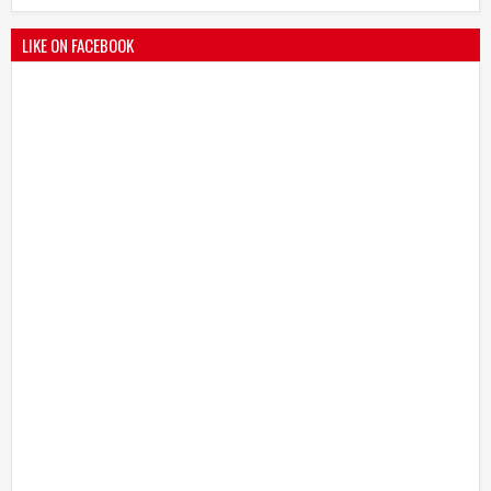
LIKE ON FACEBOOK
भारतीय जनता पक्ष चिटणीसपदी उमाकांत गाढवे यांची निवड
19
Mar
2021
undefined