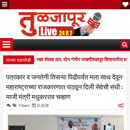
ताज्या घडामोडी
ळ्यांवर तुटून पडला; सहा शेळ्या ठार, दोन गंभीर जखमीशहापूर शिवारातील घटन
ो' म्हणत १७ लाखांचा गंडा; तुळजापूर तालुक्यातील दाम्पत्याची आर्थिक फसवणूक; प
पत्रकार व जनतेनी तिसऱ्या पिढीपर्यंत मला साथ देवून
ळ्यांवर तुटून पडला; सहा शेळ्या ठार, दोन गंभीर जखमीशहापूर शिवारातील घटन
महाराष्ट्राच्या राजकारणात पाठवून दिली सेवेची संधी :
माजी मंत्री मधुकरराव चव्हाण
Tuljapur
16:16:00