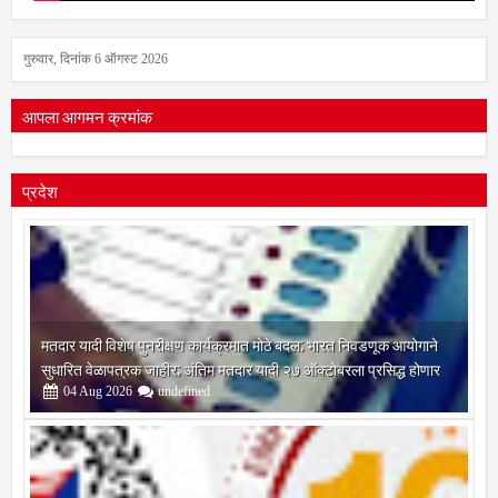
गुरुवार, दिनांक 6 ऑगस्ट 2026
आपला आगमन क्रमांक
प्रदेश
मतदार यादी विशेष पुनरीक्षण कार्यक्रमात मोठे बदल; भारत निवडणूक आयोगाने
सुधारित वेळापत्रक जाहीर; अंतिम मतदार यादी २७ ऑक्टोबरला प्रसिद्ध होणार
04
Aug
2026
undefined