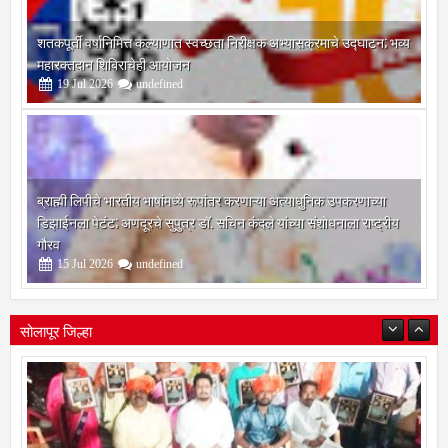
शतकपूर्ती वर्षानिमित्त कल्याणात स्वच्छता निरीक्षक अभ्यासक्रमाचे उद्घाटन; भव्य
महारक्तदान शिबिराचेही आयोजन
19
Jul
2026
undefined
ब्राह्मी लिपीचे भारतीय भाषांमध्ये रूपांतर करणाऱ्या अत्याधुनिक उपकरणाच्या
डिझाईनला पेटंट; अणदूरचे सुपुत्र डॉ. सचिन कंदले यांच्या संशोधनाला राष्ट्रीय
गौरव
15
Jul
2026
undefined
सोलापूर जिल्हा