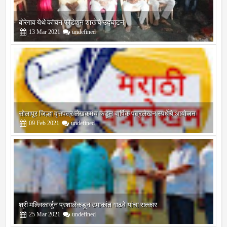
बोरेगाव येथे कांचन फौंडेशन शाखेचे उद्घाटन
13
Mar
2021
undefined
सोलापूर जिल्हा वृत्तपत्र लेखकमंच कडून वार्षिक पत्रलेखन स्पर्धेचे आयोजन
09
Feb
2021
undefined
श्री मल्लिकार्जुन प्रशालेकडून उमाकांत गाढवे यांचा सत्कार
25
Mar
2021
undefined