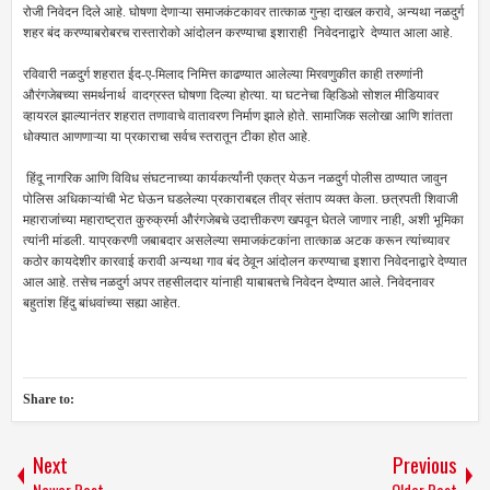
रोजी निवेदन दिले आहे. घोषणा देणाऱ्या समाजकंटकावर तात्काळ गुन्हा दाखल करावे, अन्यथा नळदुर्ग
शहर बंद करण्याबरोबरच रास्तारोको आंदोलन करण्याचा इशाराही निवेदनाद्वारे देण्यात आला आहे.
रविवारी नळदुर्ग शहरात ईद-ए-मिलाद निमित्त काढण्यात आलेल्या मिरवणुकीत काही तरुणांनी
औरंगजेबच्या समर्थनार्थ वादग्रस्त घोषणा दिल्या होत्या. या घटनेचा व्हिडिओ सोशल मीडियावर
व्हायरल झाल्यानंतर शहरात तणावाचे वातावरण निर्माण झाले होते. सामाजिक सलोखा आणि शांतता
धोक्यात आणणाऱ्या या प्रकाराचा सर्वच स्तरातून टीका होत आहे.
हिंदू नागरिक आणि विविध संघटनाच्या कार्यकर्त्यांनी एकत्र येऊन नळदुर्ग पोलीस ठाण्यात जावुन
पोलिस अधिकाऱ्यांची भेट घेऊन घडलेल्या प्रकाराबद्दल तीव्र संताप व्यक्त केला. छत्रपती शिवाजी
महाराजांच्या महाराष्ट्रात कुरुक्रर्मा औरंगजेबचे उदात्तीकरण खपवून घेतले जाणार नाही, अशी भूमिका
त्यांनी मांडली. याप्रकरणी जबाबदार असलेल्या समाजकंटकांना तात्काळ अटक करून त्यांच्यावर
कठोर कायदेशीर कारवाई करावी अन्यथा गाव बंद ठेवून आंदोलन करण्याचा इशारा निवेदनाद्वारे देण्यात
आल आहे. तसेच नळदुर्ग अपर तहसीलदार यांनाही याबाबतचे निवेदन देण्यात आले. निवेदनावर
बहुतांश हिंदु बांधवांच्या सह्या आहेत.
Share to:
Next
Previous