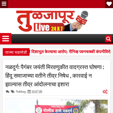
ताज्या घडामोडी
आधारे न्यायालयाची दिशाभूल केल्याचा आरोप; रीनिव्ह पवनचक्की कंपनीविरोधात
ची मान उंचावली; विद्यापीठाकडून नऊ गुणवंत खेळाडू, प्रशिक्षक व व्यवस्थापकांचा
नळदुर्ग: पैगंबर जयंती मिरवणुकीत वादग्रस्त घोषणा ;
आधारे न्यायालयाची दिशाभूल केल्याचा आरोप; रीनिव्ह पवनचक्की कंपनीविरोधात
हिंदू समाजाच्या वतीने तीव्र निषेध , कारवाई न
झाल्यास तीव्र आंदोलनाचा इशारा
Naldurg
10:07:00