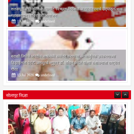
शतकपूर्ती वर्षानिमित्त कल्याणात स्वच्छता निरीक्षक अभ्यासक्रमाचे उद्घाटन; भव्य
महारक्तदान शिबिराचेही आयोजन
19
Jul
2026
undefined
ब्राह्मी लिपीचे भारतीय भाषांमध्ये रूपांतर करणाऱ्या अत्याधुनिक उपकरणाच्या
डिझाईनला पेटंट; अणदूरचे सुपुत्र डॉ. सचिन कंदले यांच्या संशोधनाला राष्ट्रीय
गौरव
15
Jul
2026
undefined
सोलापूर जिल्हा
बोरेगाव येथे कांचन फौंडेशन शाखेचे उद्घाटन
13
Mar
2021
undefined