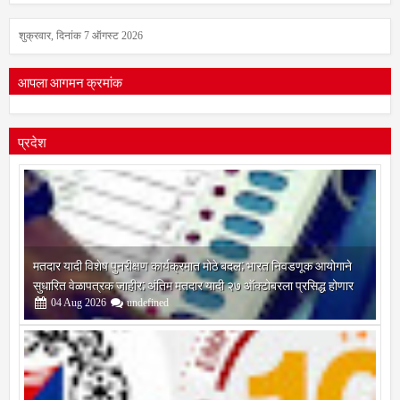
शुक्रवार, दिनांक 7 ऑगस्ट 2026
आपला आगमन क्रमांक
प्रदेश
मतदार यादी विशेष पुनरीक्षण कार्यक्रमात मोठे बदल; भारत निवडणूक आयोगाने
सुधारित वेळापत्रक जाहीर; अंतिम मतदार यादी २७ ऑक्टोबरला प्रसिद्ध होणार
04
Aug
2026
undefined