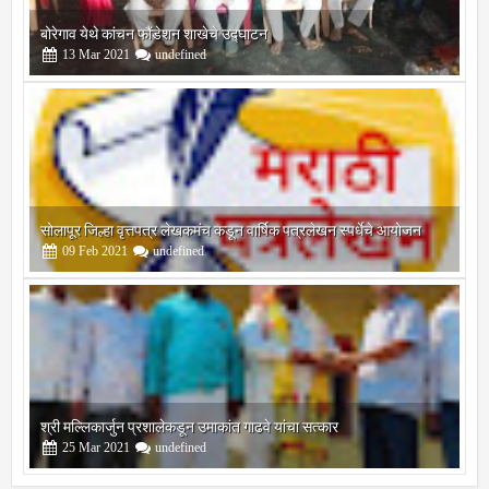
सोलापूर जिल्हा वृत्तपत्र लेखकमंच कडून वार्षिक पत्रलेखन स्पर्धेचे आयोजन
09
Feb
2021
undefined
श्री मल्लिकार्जुन प्रशालेकडून उमाकांत गाढवे यांचा सत्कार
25
Mar
2021
undefined