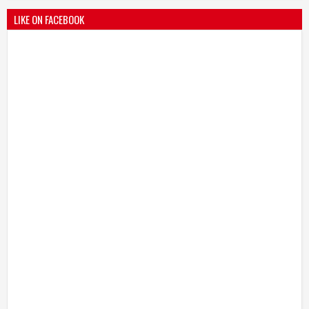
LIKE ON FACEBOOK
भारतीय जनता पक्ष चिटणीसपदी उमाकांत गाढवे यांची निवड
19
Mar
2021
undefined