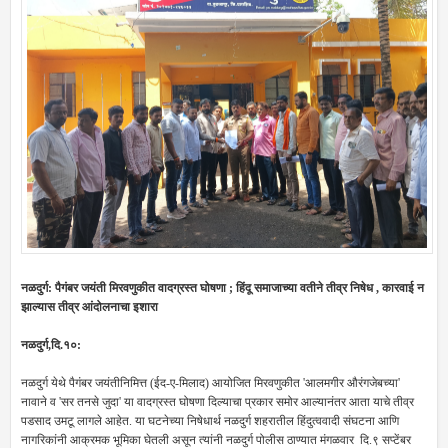
नळदुर्ग: पैगंबर जयंती मिरवणुकीत वादग्रस्त घोषणा ; हिंदू समाजाच्या वतीने तीव्र निषेध , कारवाई न
झाल्यास तीव्र आंदोलनाचा इशारा
नळदुर्ग,दि.१०:
नळदुर्ग येथे पैगंबर जयंतीनिमित्त (ईद-ए-मिलाद) आयोजित मिरवणुकीत 'आलमगीर औरंगजेबच्या'
नावाने व 'सर तनसे जुदा' या वादग्रस्त घोषणा दिल्याचा प्रकार समोर आल्यानंतर आता याचे तीव्र
पडसाद उमटू लागले आहेत. या घटनेच्या निषेधार्थ नळदुर्ग शहरातील हिंदुत्ववादी संघटना आणि
नागरिकांनी आक्रमक भूमिका घेतली असून त्यांनी नळदुर्ग पोलीस ठाण्यात मंगळवार दि.९ सप्टेंबर