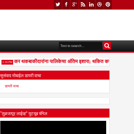
कर थकबाकीदारांना पालिकेचा अंतिम इशारा; थकित कर न भरल्यास मालमत्
16 PM
सुसंवाद मोबाईल डायरी वाचा
डायरी वाचा
“तुळजापूर लाईव्ह” युटयूब चॅनेल