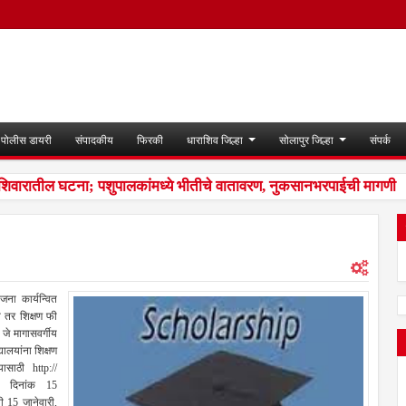
पोलीस डायरी
संपादकीय
फिरकी
धाराशिव जिल्हा
सोलापुर जिल्हा
संपर्क
शिवारातील घटना; पशुपालकांमध्ये भीतीचे वातावरण, नुकसानभरपाईची मागणी
5:
ोजना कार्यन्वित
ात तर शिक्षण फी
जे मागासवर्गीय
्यालयांना शिक्षण
्यासाठी http://
वर दिनांक 15
ी 15 जानेवारी,