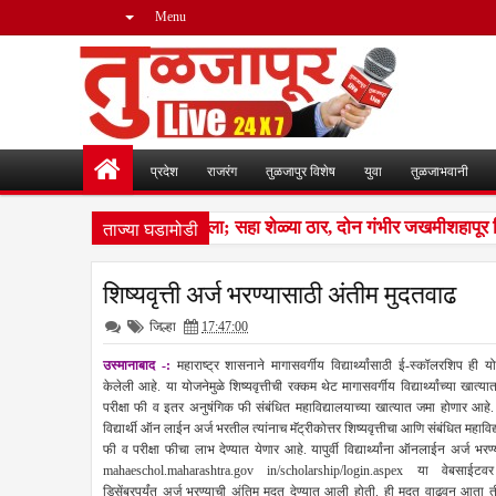
Menu
प्रदेश
राजरंग
तुळजापुर विशेष
युवा
तुळजाभवानी
ताज्या घडामोडी
्यांचा कळप शेळ्यांवर तुटून पडला; सहा शेळ्या ठार, दोन गंभीर जखमीशहापूर 
शिष्यवृत्ती अर्ज भरण्यासाठी अंतीम मुदतवाढ
जिल्हा
17:47:00
उस्मानाबाद -:
महाराष्ट्र शासनाने मागासवर्गीय विद्यार्थ्यांसाठी ई-स्कॉलरशिप ही य
केलेली आहे. या योजनेमुळे शिष्यवृत्तीची रक्कम थेट मागासवर्गीय विद्यार्थ्यांच्या खात्य
परीक्षा फी व इतर अनुषंगिक फी संबंधित महाविद्यालयाच्या खात्यात जमा होणार आहे. 
विद्यार्थी ऑन लाईन अर्ज भरतील त्यांनाच मॅट्रीकोत्तर शिष्यवृत्तीचा आणि संबंधित महाविद
फी व परीक्षा फीचा लाभ देण्यात येणार आहे. यापुर्वी विद्यार्थ्यांना ऑनलाईन अर्ज भरण
mahaeschol.maharashtra.gov in/scholarship/login.aspex या वेबसाईट
डिसेंबरपर्यंत अर्ज भरण्याची अंतिम मुदत देण्यात आली होती. ही मुदत वाढवून आता त