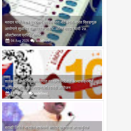
मतदार यादी विशेष पुनरीक्षण कार्यक्रमात मोठे बदल; भारत निवडणूक
आयोगाने सुधारित वेळापत्रक जाहीर; अंतिम मतदार यादी २७
ऑक्टोबरला प्रसिद्ध होणार
04
Aug
2026
undefined
शतकपूर्ती वर्षानिमित्त कल्याणात स्वच्छता निरीक्षक अभ्यासक्रमाचे
उद्घाटन; भव्य महारक्तदान शिबिराचेही आयोजन
19
Jul
2026
undefined
ब्राह्मी लिपीचे भारतीय भाषांमध्ये रूपांतर करणाऱ्या अत्याधुनिक