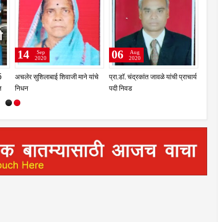
24
22
Jul
Jul
2020
2020
कडुन बहिणीला
कोरोनाला हद्दपार करण्यासाठी एकजूट
उमरगा नगर पालिका क्षेत्रात दि. 25
ळणी
व्हावे - बसवराज पाटील
जुलै ते 1 ऑगस्टच्या मध्यरात्रीपर्यंत
संचारबंदी