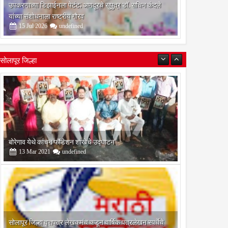
उपकरणाच्या डिझाईनला पेटंट; अणदूरचे सुपुत्र डॉ. सचिन कंदले
यांच्या संशोधनाला राष्ट्रीय गौरव
15
Jul
2026
undefined
सोलापूर जिल्हा
बोरेगाव येथे कांचन फौंडेशन शाखेचे उद्घाटन
13
Mar
2021
undefined
सोलापूर जिल्हा वृत्तपत्र लेखकमंच कडून वार्षिक पत्रलेखन स्पर्धेचे