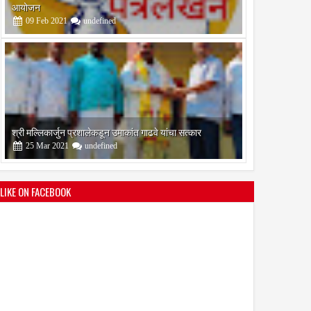
आयोजन
09
Feb
2021
undefined
श्री मल्लिकार्जुन प्रशालेकडून उमाकांत गाढवे यांचा सत्कार
25
Mar
2021
undefined
LIKE ON FACEBOOK
भारतीय जनता पक्ष चिटणीसपदी उमाकांत गाढवे यांची निवड
19
Mar
2021
undefined