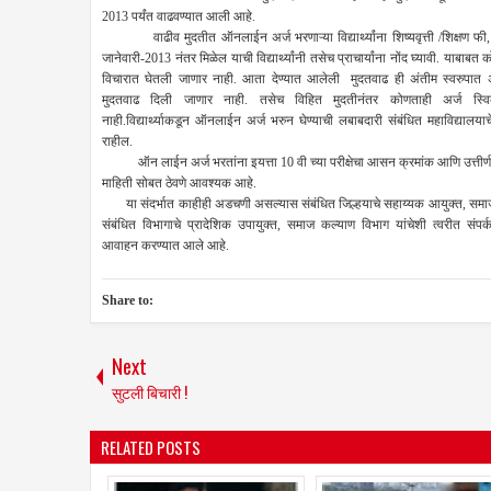
2013 पर्यंत वाढवण्यात आली आहे.
वाढीव मुदतीत ऑनलाईन अर्ज भरणाऱ्या विद्यार्थ्यांना शिष्यवृत्ती /शिक्षण फी, प
जानेवारी-2013 नंतर मिळेल याची विद्यार्थ्यांनी तसेच प्राचार्यांना नोंद घ्यावी. याबाबत
विचारात घेतली जाणार नाही. आता देण्यात आलेली मुदतवाढ ही अंतीम स्वरुपात अस
मुदतवाढ दिली जाणार नाही. तसेच विहित मुदतीनंतर कोणताही अर्ज स्व
नाही.विद्यार्थ्याकडून ऑनलाईन अर्ज भरुन घेण्याची लबाबदारी संबंधित महाविद्यालयाचे 
राहील.
ऑन लाईन अर्ज भरतांना इयत्ता 10 वी च्या परीक्षेचा आसन क्रमांक आणि उत्तीर्ण झा
माहिती सोबत ठेवणे आवश्यक आहे.
या संदर्भात काहीही अडचणी असल्यास संबंधित जिल्हयाचे सहाय्यक आयुक्त, समाज
संबंधित विभागाचे प्रादेशिक उपायुक्त, समाज कल्याण विभाग यांचेशी त्वरीत संपर
आवाहन करण्यात आले आहे.
Share to:
Next
सुटली बिचारी !
RELATED POSTS