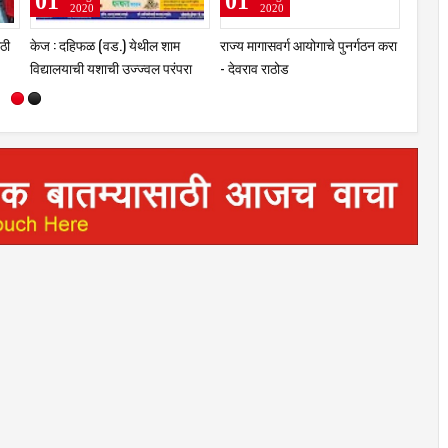
01
01
01
2020
2020
ठी
केज : दहिफळ (वड.) येथील शाम
राज्य मागासवर्ग आयोगाचे पुनर्गठन करा
माजी मु
विद्यालयाची यशाची उज्ज्वल परंपरा
- देवराव राठोड
भारतरत्
कायम
मागणी