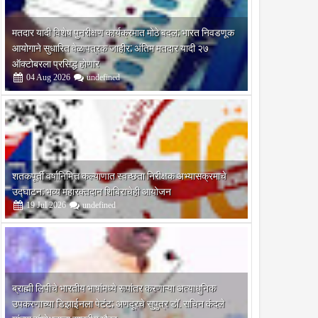
18
2020
2020
मतदार यादी विशेष पुनरीक्षण कार्यक्रमात मोठे बदल; भारत निवडणूक
ख्यमंत्री वसंतराव नाईक यांना
१२ हजार ५३८ पदांची भरती प्रक्रिया
आयोगाने सुधारित वेळापत्रक जाहीर; अंतिम मतदार यादी २७
न देण्याची बंजारा मिशनची
डिसेंबरपर्यंत पूर्ण करणार – गृहमंत्री
ऑक्टोबरला प्रसिद्ध होणार
अनिल देशमुख
04
Aug
2026
undefined
शतकपूर्ती वर्षानिमित्त कल्याणात स्वच्छता निरीक्षक अभ्यासक्रमाचे
उद्घाटन; भव्य महारक्तदान शिबिराचेही आयोजन
19
Jul
2026
undefined
ब्राह्मी लिपीचे भारतीय भाषांमध्ये रूपांतर करणाऱ्या अत्याधुनिक
उपकरणाच्या डिझाईनला पेटंट; अणदूरचे सुपुत्र डॉ. सचिन कंदले