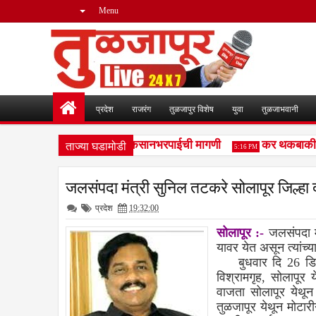
Menu
प्रदेश
राजरंग
तुळजापुर विशेष
युवा
तुळजाभवानी
ताज्या घडामोडी
पालकांमध्ये भीतीचे वातावरण, नुकसानभरपाईची मागणी
कर थकबाकीदारां
5:16 PM
जलसंपदा मंत्री सुनिल तटकरे सोलापूर जिल्हा 
प्रदेश
19:32:00
सोलापूर :-
जलसंपदा म
यावर येत असून त्यांच्य
बुधवार दि 26 डिसें
विश्रामगृह, सोलापूर
वाजता सोलापूर येथून 
तुळजापूर येथून मोटार