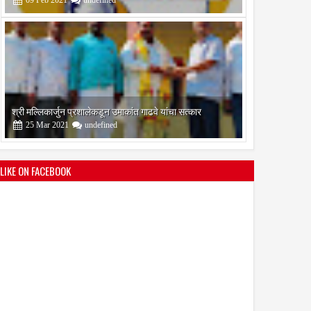
श्री मल्लिकार्जुन प्रशालेकडून उमाकांत गाढवे यांचा सत्कार
25
Mar
2021
undefined
LIKE ON FACEBOOK
भारतीय जनता पक्ष चिटणीसपदी उमाकांत गाढवे यांची निवड
19
Mar
2021
undefined