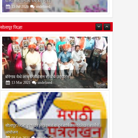
यांच्या संशोधनाला राष्ट्रीय गौरव
15
Jul
2026
undefined
सोलापूर जिल्हा
बोरेगाव येथे कांचन फौंडेशन शाखेचे उद्घाटन
13
Mar
2021
undefined
सोलापूर जिल्हा वृत्तपत्र लेखकमंच कडून वार्षिक पत्रलेखन स्पर्धेचे
आयोजन
09
Feb
2021
undefined