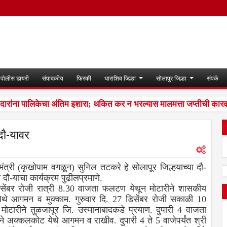
पोलीस डायरी
संपादकीय
फिरकी
धाराशिव जिल्हा
सोलापुर जिल्हा
संपर्क
ना पालिकेचा अंतिम इशारा; थकित कर न भरल्यास मालमत्ता जप्तीची कारवाई 
दौ-यावर
ंत्री (कृखोपाम वगळून) सुनिल तटकरे हे सोलापूर जिल्हयाच्या दौ-
ा दौ-याचा कार्यक्रम पुढीलप्रमाणे.
बर रोजी रात्री 8.30 वाजता फलटण येथून मोटारीने शासकीय
 येथे आगमन व मुक्काम. गुरुवार दि. 27 डिसेंबर रोजी सकाळी 10
मोटारीने तुळजापूर जि. उस्मानाबादकडे प्रयाण. दुपारी 4 वाजता
ीने अक्कलकोट येथे आगमन व राखीव. दुपारी 4 ते 5 वाजेपर्यंत श्री