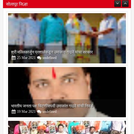
सोलापूर जिल्हा
श्री मल्लिकार्जुन प्रशालेकडून उमाकांत गाढवे यांचा सत्कार
25
Mar
2021
undefined
भारतीय जनता पक्ष चिटणीसपदी उमाकांत गाढवे यांची निवड
19
Mar
2021
undefined