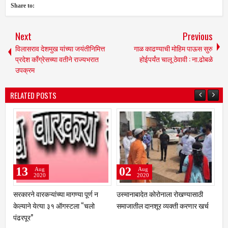
Share to:
Next
Previous
विलासराव देशमुख यांच्या जयंतीनिमित्त
गाळ काढण्याची मोहिम पाऊस सुरु
प्रदेश काँग्रेसच्या वतीने राज्यभरात
होईपर्यंत चालू ठेवावी : ना.ढोबळे
उपक्रम
RELATED POSTS
3
02
01
Aug
Aug
Aug
2020
2020
202
रने वारकऱ्यांच्या मागण्या पूर्ण न
उस्मानाबादेत कोरोनाला रोखण्यासाठी
केज : दहिफळ
याने येत्या ३१ ऑगस्टला “चलो
समाजातील दानशूर व्यक्ती करणार खर्च
विद्यालयाची 
पूर”