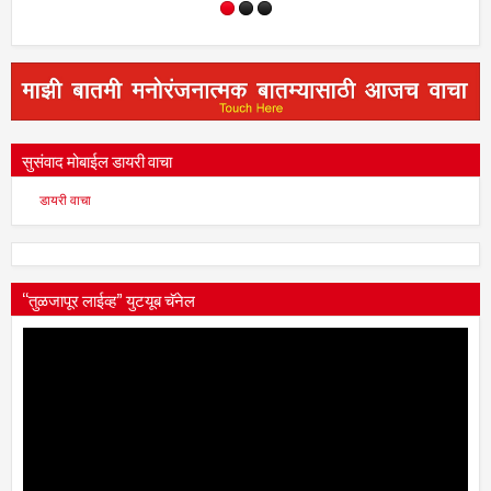
सुसंवाद मोबाईल डायरी वाचा
डायरी वाचा
“तुळजापूर लाईव्ह” युटयूब चॅनेल