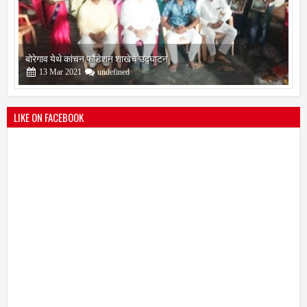
बोरेगाव येथे कांचन फौंडेशन शाखेचे उद्घाटन
13
Mar
2021
undefined
LIKE ON FACEBOOK
सोलापूर जिल्हा वृत्तपत्र लेखकमंच कडून वार्षिक पत्रलेखन स्पर्धेचे आयोजन
09
Feb
2021
undefined