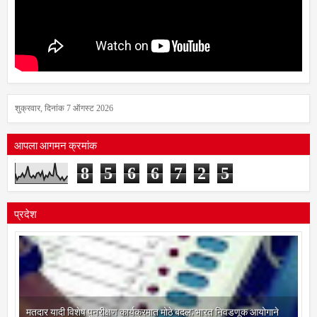
शुक्रवार, दिनांक 7 ऑगस्ट 2026
आपला आगमन क्रमांक
8
5
6
6
7
2
5
प्रदेश
मतदार यादी विशेष पुनरीक्षण कार्यक्रमात मोठे बदल; भारत निवडणूक आयोगाने