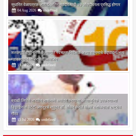
सुधारित वेळापत्रक जाहीर; अंतिम मतदार यादी २७ ऑक्टोबरला प्रसिद्ध होणार
04
Aug
2026
undefined
शतकपूर्ती वर्षानिमित्त कल्याणात स्वच्छता निरीक्षक अभ्यासक्रमाचे उद्घाटन; भव्य
महारक्तदान शिबिराचेही आयोजन
19
Jul
2026
undefined
ब्राह्मी लिपीचे भारतीय भाषांमध्ये रूपांतर करणाऱ्या अत्याधुनिक उपकरणाच्या
डिझाईनला पेटंट; अणदूरचे सुपुत्र डॉ. सचिन कंदले यांच्या संशोधनाला राष्ट्रीय
गौरव
15
Jul
2026
undefined