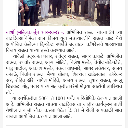
बार्शी (मल्लिकार्जून धारुरकर) -:
अभिजित राऊत यांच्‍या 24 व्‍या
वाढदिवसानिमित्‍त राज विजय युवा मंचच्‍यावतीने राऊत चाळ येथे
आयोजित केलेल्‍या क्रिकेट स्‍पर्धेचे उदघाटन कॉंग्रेसचे शहराध्‍यक्ष
विजय राऊत यांच्‍या हस्‍ते करण्‍यात आले.
यावेळी चंद्रकांत पवार, रविंद्र राऊत, सागर कावळे, अभिजीत
राऊत, रणवीर राऊत, आप्‍पा मोहिते, निलेश मस्‍के, विनोद बोकेफोडे,
पांडू पाटील, आकाश मस्‍के, पंकज वाघमारे, सागर लंकेश्‍वर, संजय
कांबळे, नितीन राऊत, भैय्या घोलप, शिवराज खंडेलवाल, कोरेकर
सर, रोहित खैरे, नागेश मोहिते, अजय राऊत, तुषार राऊत, बबलू
डिडवळ, गोटू पवार यांच्‍यासह क्रीडाप्रेमी मोठ्या संख्‍येनी उपस्थित
होते.
या स्‍पर्धेकरीता 5001 ते 1001 पर्यंत पारितोषिके ठेवण्‍यात आली
आहे. अभिजीत राऊत यांचया वाढदिवसाचा जाहीर कार्यक्रम बार्शी
येथील तानाजी चौक, कसबा पेठेत दि. 31 मे रोजी सायंकाळी सात
वाजता आयोजित करण्‍यात आला आहे.