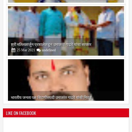
श्री मल्लिकार्जुन प्रशालेकडून उमाकांत गाढवे यांचा सत्कार
25
Mar
2021
undefined
भारतीय जनता पक्ष चिटणीसपदी उमाकांत गाढवे यांची निवड
19
Mar
2021
undefined
LIKE ON FACEBOOK