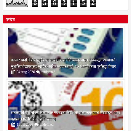
8
5
6
3
1
5
2
प्रदेश
मतदार यादी विशेष पुनरीक्षण कार्यक्रमात मोठे बदल; भारत निवडणूक आयोगाने
सुधारित वेळापत्रक जाहीर; अंतिम मतदार यादी २७ ऑक्टोबरला प्रसिद्ध होणार
04
Aug
2026
undefined
शतकपूर्ती वर्षानिमित्त कल्याणात स्वच्छता निरीक्षक अभ्यासक्रमाचे उद्घाटन; भव्य
महारक्तदान शिबिराचेही आयोजन
19
Jul
2026
undefined