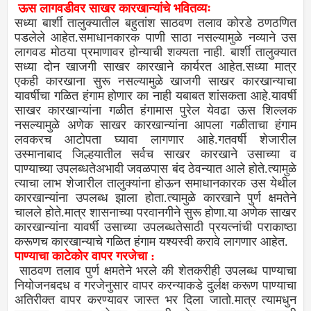
ऊस लागवडीवर साखर कारखान्यांचे भवितव्यः
सध्या बार्शी तालुक्यातील बहुतांश साठवण तलाव कोरडे ठणठणित
पडलेले आहेत.समाधानकारक पाणी साठा नसल्यामुळे नव्याने उस
लागवड मोठया प्रमाणावर होन्याची शक्यता नाही. बार्शी तालुक्यात
सध्या दोन खाजगी साखर कारखाने कार्यरत आहेत.सध्या मात्र
एकही कारखाना सुरू नसल्यामुळे खाजगी साखर कारखान्याचा
यावर्षीचा गळित हंगाम होणार का नाही यबाबत शांसकता आहे.यावर्षी
साखर कारखान्यांना गळीत हंगामास पुरेल येवढा ऊस शिल्लक
नसल्यामुळे अणेक साखर कारखान्यांना आपला गळीताचा हंगाम
लवकरच आटोपता घ्यावा लागणार आहे.गतवर्षी शेजारील
उस्मानाबाद जिल्हयातील सर्वच साखर कारखाने उसाच्या व
पाण्याच्या उपलब्धतेअभावी जवळपास बंद ठेवन्यात आले होते.त्यामुळे
त्याचा लाभ शेजारील तालुक्यांना होऊन समाधानकारक उस येथील
कारखान्यांना उपलब्ध झाला होता.त्यामुळे कारखाने पुर्ण क्षमतेने
चालले होते.मात्र शासनाच्या परवानगीने सुरू होणा.या अणेक साखर
कारखान्यांना यावर्षी उसाच्या उपलब्धतेसाठी प्रयत्नांची पराकाष्ठा
करूणच कारखान्याचे गळित हंगाम यश्यस्वी करावे लागणार आहेत.
पाण्याचा काटेकोर वापर गरजेचा :
साठवण तलाव पुर्ण क्षमतेने भरले की शेतकरीही उपलब्ध पाण्याचा
नियोजनबदध व गरजेनुसार वापर करन्याकडे दुर्लक्ष करूण पाण्याचा
अतिरीक्त वापर करण्यावर जास्त भर दिला जातो.मात्र त्यामधुन