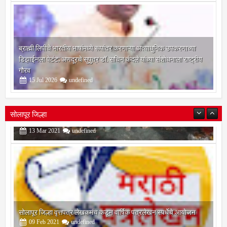
ब्राह्मी लिपीचे भारतीय भाषांमध्ये रूपांतर करणाऱ्या अत्याधुनिक उपकरणाच्या
डिझाईनला पेटंट; अणदूरचे सुपुत्र डॉ. सचिन कंदले यांच्या संशोधनाला राष्ट्रीय
गौरव
15
Jul
2026
undefined
सोलापूर जिल्हा
सोलापूर जिल्हा वृत्तपत्र लेखकमंच कडून वार्षिक पत्रलेखन स्पर्धेचे आयोजन
09
Feb
2021
undefined