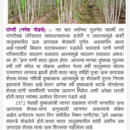
पांगरी (गणेश गोडसे) :-
गत चार वर्षांच्या तुलनेत यावर्षी तर
पांगरीसह परिसरात समाधानकारक हजेरी न लावल्यामुळे बार्शी
तालुक्यातील ऊस उत्पादक शेतकरी पुर्णतः अडचणीत आला
आहे.गतवर्षी किमान घाटमाथ्यावर पडलेले पावसाचे पाणी पांगरी
परिसरातील साठवण तलावात आल्यामुळे साठवण तलावात अंशतः
का होर्इना पाणी साठा झाला होता. आपल्या मागचा दुष्काळ पुढच्या
वर्षी तरी संपेल या भोळया आशेवर गेल्या वर्षी तालुक्यात मोठया
प्रमाणात लागवड झाली होती.मात्र चालु वर्षीही पुन्हा ऊस उत्पादक
शेतक.यांच्या नशिबी दुष्काळाच आल्यामुळे हा शेतकरी पुरता निराश
झाल्याचे दिसत आहे.सलग अणेक वर्षे दुष्काळाचे चटके भोगलेल्या
शेतक.यांनी यावर्षीतरी भरघोष ऊत्पन्न मिळेल अशी अपेक्षा धरली
होती.मात्र त्यांच्या आशेवर विरजण पडले आहे.
1972 पेक्षाही दुष्काळाची जास्त दाहकता पांगरी भागातील ऊस
ऊत्पादक शेतक-यांना अनुभवावी लागणार असल्याचे संकेत
आहेत.अगोदरच सलग तिन वर्षांतील भिषण पाणीटंचार्इने अक्षरक्षः
कंबरडे मोडलेले होते.सध्या मात्र तालुक्यातील कांही अंशीच उस
उत्पादक शेतक.याचा ऊस शिल्लक राहीलेला आहे.