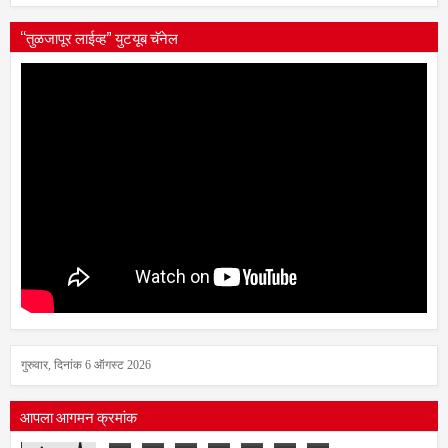
“तुळजापूर लाईव्ह” युटयूब चॅनेल
गुरुवार, दिनांक 6 ऑगस्ट 2026
आपला आगमन क्रमांक