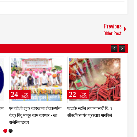
Previous
Older Post
13
20
May
Sep
2021
2020
ंना
कोरोना : उस्मानाबाद जिल्ह्यात गुरुवार
राष्ट्रवादी युवतीने पंतप्रधान मोदींना
दि. 13 मे रोजी 623 पॉजिटीव्ह; तर 8
पाठविला कांदा
जणांचा मृत्यू