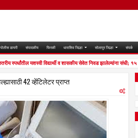
पोलीस डायरी
संपादकीय
फिरकी
धाराशिव जिल्हा
सोलापुर जिल्हा
संपर्क
य स्पर्धांतील यशस्वी विद्यार्थी व शासकीय सेवेत निवड झालेल्यांना संधी; १५ 
्यासाठी 42 व्हेंटिलेटर प्राप्त