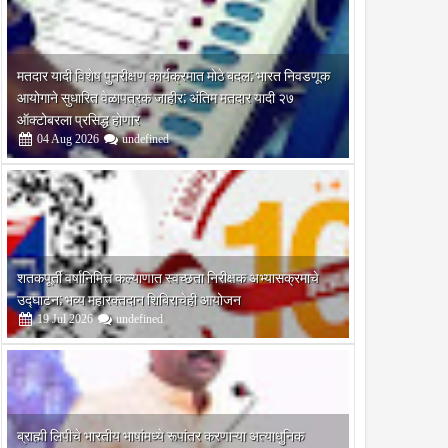
मतदार यादी विशेष पुनरीक्षण कार्यक्रमात मोठे बदल; भारत निवडणूक
आयोगाने सुधारित वेळापत्रक जाहीर; अंतिम मतदार यादी २७
ऑक्टोबरला प्रसिद्ध होणार
04
Aug
2026
undefined
शतकपूर्ती वर्षानिमित्त कल्याणात स्वच्छता निरीक्षक अभ्यासक्रमाचे
उद्घाटन; भव्य महारक्तदान शिबिराचेही आयोजन
19
Jul
2026
undefined
ब्राह्मी लिपीचे भारतीय भाषांमध्ये रूपांतर करणाऱ्या अत्याधुनिक