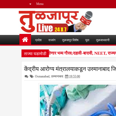
Menu
प्रदेश
राजरंग
तुळजापुर विशेष
युवा
तुळजाभवानी
ताज्या घडामोडी
बंजारा समाजातील गुणवंतांचा होणार भव्य गौरव;दहावी-बारावी, NEET, राज्यस्तरी
केंद्रीय आरोग्य मंत्रालयाकडून उस्मानाबाद जिल्ह
Osmanabad
,
उस्मानाबाद
19:55:00