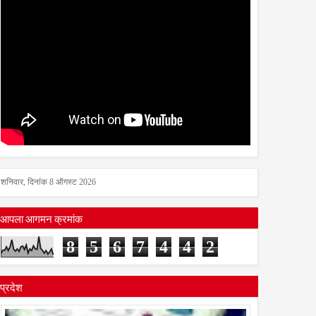
शनिवार, दिनांक 8 ऑगस्ट 2026
आपला आगमन क्रमांक
8
5
6
7
4
4
2
प्रदेश