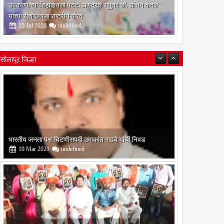
उपकरणाच्या डिझाईनला पेटंट; अणदूरचे सुपुत्र डॉ. सचिन कंदले
यांच्या संशोधनाला राष्ट्रीय गौरव
15
Jul
2026
undefined
सोलापूर जिल्हा
बोरेगाव येथे कांचन फौंडेशन शाखेचे उद्घाटन
13
Mar
2021
undefined
सोलापूर जिल्हा वृत्तपत्र लेखकमंच कडून वार्षिक पत्रलेखन स्पर्धेचे