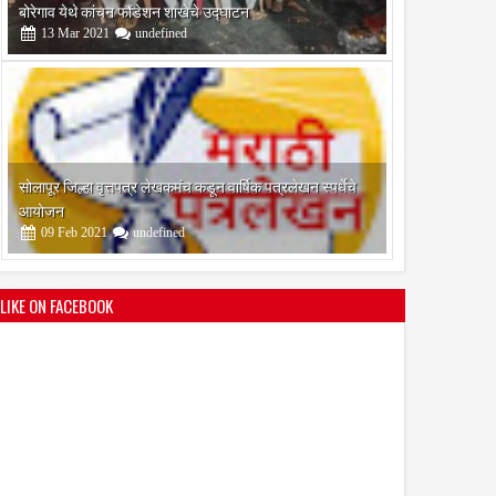
आयोजन
09
Feb
2021
undefined
श्री मल्लिकार्जुन प्रशालेकडून उमाकांत गाढवे यांचा सत्कार
25
Mar
2021
undefined
LIKE ON FACEBOOK
भारतीय जनता पक्ष चिटणीसपदी उमाकांत गाढवे यांची निवड
19
Mar
2021
undefined