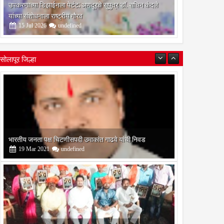
उपकरणाच्या डिझाईनला पेटंट; अणदूरचे सुपुत्र डॉ. सचिन कंदले
यांच्या संशोधनाला राष्ट्रीय गौरव
15
Jul
2026
undefined
सोलापूर जिल्हा
बोरेगाव येथे कांचन फौंडेशन शाखेचे उद्घाटन
13
Mar
2021
undefined
सोलापूर जिल्हा वृत्तपत्र लेखकमंच कडून वार्षिक पत्रलेखन स्पर्धेचे