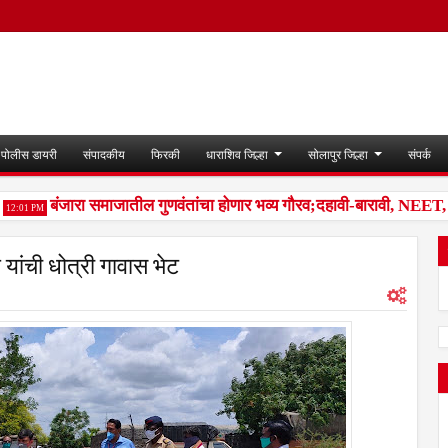
पोलीस डायरी
संपादकीय
फिरकी
धाराशिव जिल्हा
सोलापुर जिल्हा
संपर्क
बंजारा समाजातील गुणवंतांचा होणार भव्य गौरव;दहावी-बारावी, NEET, राज्य
01 PM
 यांची धोत्री गावास भेट