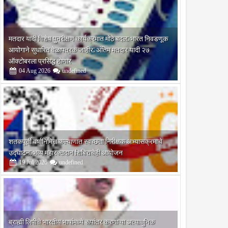
मतदार यादी विशेष पुनरीक्षण कार्यक्रमात मोठे बदल; भारत निवडणूक
आयोगाने सुधारित वेळापत्रक जाहीर; अंतिम मतदार यादी २७
ऑक्टोबरला प्रसिद्ध होणार
04
Aug
2026
undefined
शतकपूर्ती वर्षानिमित्त कल्याणात स्वच्छता निरीक्षक अभ्यासक्रमाचे
उद्घाटन; भव्य महारक्तदान शिबिराचेही आयोजन
19
Jul
2026
undefined
ब्राह्मी लिपीचे भारतीय भाषांमध्ये रूपांतर करणाऱ्या अत्याधुनिक