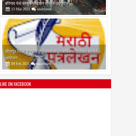
आयोजन
09
Feb
2021
undefined
श्री मल्लिकार्जुन प्रशालेकडून उमाकांत गाढवे यांचा सत्कार
25
Mar
2021
undefined
LIKE ON FACEBOOK
भारतीय जनता पक्ष चिटणीसपदी उमाकांत गाढवे यांची निवड
19
Mar
2021
undefined