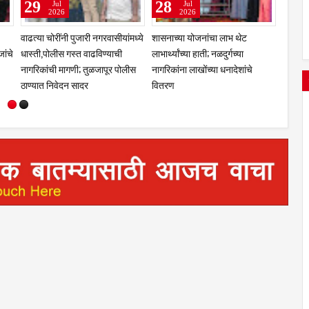
13
04
Aug
Aug
2020
2020
चरणी तेलंगणा
सावरगाव येथे स्वप्नील मुळे यांचा
तामलवाडी व परिसरात रक्षाबंधन
जारा
वाढदिवस साजरा
साधेपणाने साजरा
ार