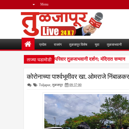
Menu
प्रदेश
राजरंग
तुळजापुर विशेष
युवा
तुळजाभवानी
ताज्या घडामोडी
जमाता जिजाऊंच्या वंशजांचे सपरिवार तुळजाभवानी दर्शन; मंदिरात सन्मान
12:
कोरोनाच्या पार्श्वभूमीवर खा. ओमराजे निंबाळकर
Tuljapur
,
तुळजापूर
09:37:00