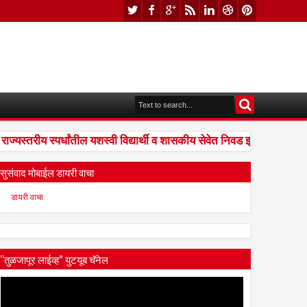
स्तरीय स्पर्धांतील यशस्वी विद्यार्थी व शासकीय सेवेत निवड झालेल्यांना संध
सुसंवाद मोबाईल डायरी वाचा
डायरी वाचा
“तुळजापूर लाईव्ह” युटयूब चॅनेल