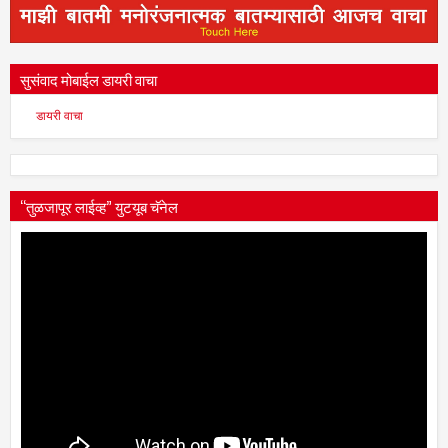
सुसंवाद मोबाईल डायरी वाचा
डायरी वाचा
“तुळजापूर लाईव्ह” युटयूब चॅनेल