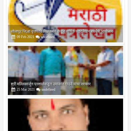
श्री मल्लिकार्जुन प्रशालेकडून उमाकांत गाढवे यांचा सत्कार
25
Mar
2021
undefined
भारतीय जनता पक्ष चिटणीसपदी उमाकांत गाढवे यांची निवड
19
Mar
2021
undefined
बोरेगाव येथे कांचन फौंडेशन शाखेचे उद्घाटन