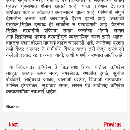
सध्या संपुर्ण जगभरात कोवीड १९ (कोरोना) या संसर्गजन्य रोगाने
प्रचंड प्रमाणात थैमान घातले आहे. याचा परिणाम देशाच्या
अर्थकारणावर व लोकांच्या उत्पन्नावर झाला आहे. परिणामी संपुर्ण
देशातील जनता अर्थ कारणामुळे हैराण झाली आहे. सध्याची
पेट्रोल,डिझेल दरवाढ ही लोकांना न परवडणारी आहे. पेट्रोल
डिझेल दरवाढीचे परिणाम तमाम जनतेला भोगावे लागत
आहे.डिझेलच्या प्रचंड दरवाढीमुळे व्यवसायिक ञस्त झाले आहेत.
वाहतुक महाग होऊन महागाई वाढत चाललेली आहे. जनतेच्या प्रश्ना
कडे केंद्र सरकार ने गांभीर्याने विचार करुन तरी केंद्र सरकारने
केलेली दरवाढ रद्द करण्यात यावी, अशी मागणी करण्यात आली आहे.
या निवेदनावर काँग्रेस चे जिल्हाध्यक्ष धिरज पाटील, काँग्रेस
तालुका अध्यक्ष अमर मगर, नगरसेवक रणजीत इंगळे, सुनील
रोचकरी, साहेबराव जाधव, बालाजी बंडगर, शिवाजी गायकवाड,
आनिल हंगरगेकर, सुधाकर सगट, लखन पेंदे आदीसह काँग्रेस
कार्यकर्त्यांच्या स्वाक्षरी आहेत.
Share to:
Next
Previous