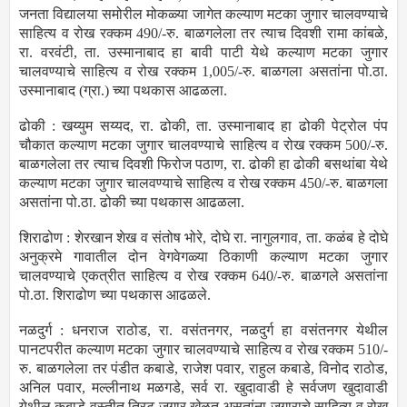
जनता विद्यालया समोरील मोकळ्या जागेत कल्याण मटका जुगार चालवण्याचे
साहित्य व रोख रक्कम 490/-रु. बाळगलेला तर त्याच दिवशी रामा कांबळे,
रा. वरवंटी, ता. उस्मानाबाद हा बावी पाटी येथे कल्याण मटका जुगार
चालवण्याचे साहित्य व रोख रक्कम 1,005/-रु. बाळगला असतांना पो.ठा.
उस्मानाबाद (ग्रा.) च्या पथकास आढळला.
ढोकी : खय्युम सय्यद, रा. ढोकी, ता. उस्मानाबाद हा ढोकी पेट्रोल पंप
चौकात कल्याण मटका जुगार चालवण्याचे साहित्य व रोख रक्कम 500/-रु.
बाळगलेला तर त्याच दिवशी फिरोज पठाण, रा. ढोकी हा ढोकी बसथांबा येथे
कल्याण मटका जुगार चालवण्याचे साहित्य व रोख रक्कम 450/-रु. बाळगला
असतांना पो.ठा. ढोकी च्या पथकास आढळला.
शिराढोण : शेरखान शेख व संतोष भोरे, दोघे रा. नागुलगाव, ता. कळंब हे दोघे
अनुक्रमे गावातील दोन वेगवेगळ्या ठिकाणी कल्याण मटका जुगार
चालवण्याचे एकत्रीत साहित्य व रोख रक्कम 640/-रु. बाळगले असतांना
पो.ठा. शिराढोण च्या पथकास आढळले.
नळदुर्ग : धनराज राठोड, रा. वसंतनगर, नळदुर्ग हा वसंतनगर येथील
पानटपरीत कल्याण मटका जुगार चालवण्याचे साहित्य व रोख रक्कम 510/-
रु. बाळगलेला तर पंडीत कबाडे, राजेश पवार, राहुल कबाडे, विनोद राठोड,
अनिल पवार, मल्लीनाथ मळगडे, सर्व रा. खुदावाडी हे सर्वजण खुदावाडी
येथील कबाडे वस्तीत तिरट जुगार खेळत असतांना जुगाराचे साहित्य व रोख