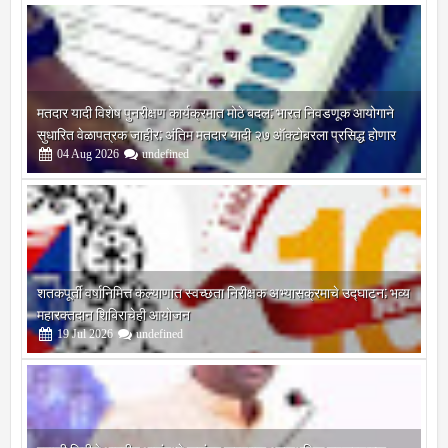
मतदार यादी विशेष पुनरीक्षण कार्यक्रमात मोठे बदल; भारत निवडणूक आयोगाने
सुधारित वेळापत्रक जाहीर; अंतिम मतदार यादी २७ ऑक्टोबरला प्रसिद्ध होणार
04
Aug
2026
undefined
शतकपूर्ती वर्षानिमित्त कल्याणात स्वच्छता निरीक्षक अभ्यासक्रमाचे उद्घाटन; भव्य
महारक्तदान शिबिराचेही आयोजन
19
Jul
2026
undefined