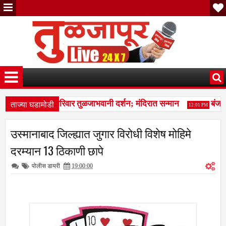
ताज्या घडामोडी
च्या वंशजांचे सपरिवार तुळजाभवानी दर्शन; मंदिरात सन्मान
बंजारा 
12:01 PM
ा कळप शेळ्यांवर तुटून पडला; सहा शेळ्या ठार, दोन गंभीर जखमीशहापूर शिवार
उस्मानाबाद जिल्ह्यात जुगार विरोधी विशेष मोहिमे
च्या वंशजांचे सपरिवार तुळजाभवानी दर्शन; मंदिरात सन्मान
दरम्यान 13 ठिकाणी छापे
पोलीस डायरी
19:00:00