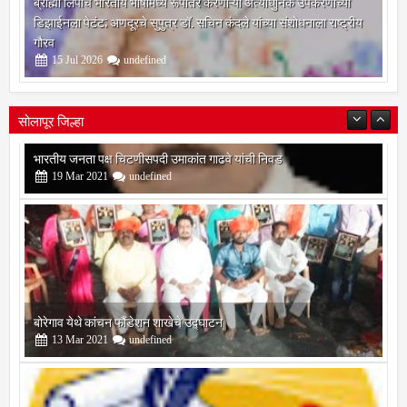
ब्राह्मी लिपीचे भारतीय भाषांमध्ये रूपांतर करणाऱ्या अत्याधुनिक उपकरणाच्या
डिझाईनला पेटंट; अणदूरचे सुपुत्र डॉ. सचिन कंदले यांच्या संशोधनाला राष्ट्रीय
गौरव
15
Jul
2026
undefined
सोलापूर जिल्हा
बोरेगाव येथे कांचन फौंडेशन शाखेचे उद्घाटन
13
Mar
2021
undefined