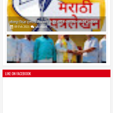
सोलापूर जिल्हा वृत्तपत्र लेखकमंच कडून वार्षिक पत्रलेखन स्पर्धेचे आयोजन
09
Feb
2021
undefined
श्री मल्लिकार्जुन प्रशालेकडून उमाकांत गाढवे यांचा सत्कार
25
Mar
2021
undefined
LIKE ON FACEBOOK
भारतीय जनता पक्ष चिटणीसपदी उमाकांत गाढवे यांची निवड
19
Mar
2021
undefined