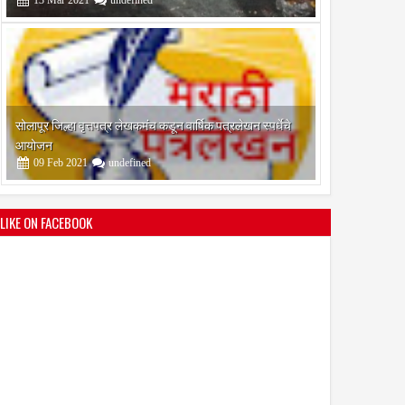
श्री मल्लिकार्जुन प्रशालेकडून उमाकांत गाढवे यांचा सत्कार
25
Mar
2021
undefined
LIKE ON FACEBOOK
भारतीय जनता पक्ष चिटणीसपदी उमाकांत गाढवे यांची निवड
19
Mar
2021
undefined