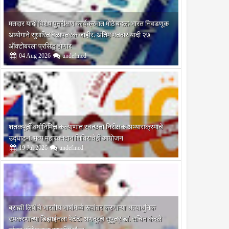
मतदार यादी विशेष पुनरीक्षण कार्यक्रमात मोठे बदल; भारत निवडणूक
आयोगाने सुधारित वेळापत्रक जाहीर; अंतिम मतदार यादी २७
ऑक्टोबरला प्रसिद्ध होणार
04
Aug
2026
undefined
शतकपूर्ती वर्षानिमित्त कल्याणात स्वच्छता निरीक्षक अभ्यासक्रमाचे
उद्घाटन; भव्य महारक्तदान शिबिराचेही आयोजन
19
Jul
2026
undefined
ब्राह्मी लिपीचे भारतीय भाषांमध्ये रूपांतर करणाऱ्या अत्याधुनिक
माई
उपकरणाच्या डिझाईनला पेटंट; अणदूरचे सुपुत्र डॉ. सचिन कंदले