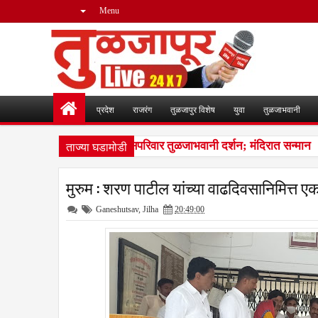
Menu
प्रदेश
राजरंग
तुळजापुर विशेष
युवा
तुळजाभवानी
ताज्या घडामोडी
ाजमाता जिजाऊंच्या वंशजांचे सपरिवार तुळजाभवानी दर्शन; मंदिरात सन्मान
12
मुरुम : शरण पाटील यांच्या वाढदिवसानिमित्त 
Ganeshutsav
,
Jilha
20:49:00