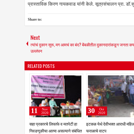
प्रास्ताविक किरण गायकवाड यांनी केले. सूत्रसंचालन प्रा. डॉ.सु
Share to:
Next
त्यांचं दुकान सुरू, मग आमचं का बंद? बेंबळीतील दुकानदारांकडून जनता कर्फ्
उल्लंघन
RELATED POSTS
24
24
01
Aug
Aug
Nov
2020
2020
2021
कमी खर्चात टाकाऊ पासून तयार केला
गोलाई ग्रुप गणेश मंडळ, तुळजापूर
दिवाळीच्या पार
आकर्षक देखावा
सजली; मात्र 