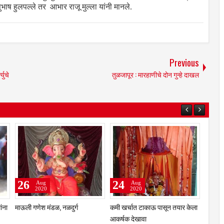
भाष हुलपल्ले तर आभार राजू मुल्ला यांनी मानले.
Previous
युचे
तुळजापूर : मारहाणीचे दोन गुन्हे दाखल
24
07
Apr
Feb
2021
2021
्श्वभूमीवर बाजारपेठ
कोरोनाचा वाढत्या प्रादुर्भावामुळे उमरगा
अचलेर येथे त्यागमुर्ती माता र
यंदा महागाईचे सावट
विभागातील 24 गावांच्या सीमा बंदीचा
आंबेडकर जयंती साजरी