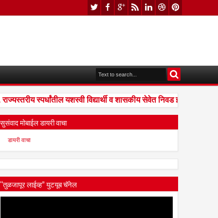
यस्तरीय स्पर्धांतील यशस्वी विद्यार्थी व शासकीय सेवेत निवड झालेल्यांना संध
सुसंवाद मोबाईल डायरी वाचा
डायरी वाचा
“तुळजापूर लाईव्ह” युटयूब चॅनेल