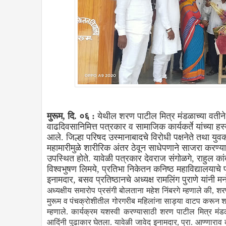
मुरूम, दि. ०६ :
येथील शरण पाटील मित्र मंडळाच्या वतीने 
वाढदिवसानिमित्त पत्रकार व सामाजिक कार्यकर्ते यांच्या 
आले. जिल्हा परिषद उस्मानाबादचे विरोधी पक्षनेते तथा युवक
महामारीमुळे शारीरिक अंतर ठेवून साधेपणाने साजरा करण्या
उपस्थित होते. यावेळी पत्रकार देवराज संगोळगे, राहुल कांबळ
विश्वभुषण लिमये, प्रतिभा निकेतन कनिष्ठ महाविद्यालयाच
इनामदार, बसव प्रतिष्ठानचे अध्यक्ष रामलिंग पुर
अध्यक्षीय समारोप प्रसंगी बोलताना महेश निंबरगे म्हणाले की
मुरूम व पंचक्रोशीतील गोरगरीब महिलांना साड्या वाटप करून शर
म्हणाले. कार्यक्रम यशस्वी करण्यासाठी शरण पाटील मित्र मंडळाचे
आदिंनी पुढाकार घेतला. यावेळी जावेद इनामदार, प्रा. आण्णाराव क