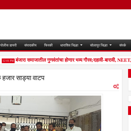
पोलीस डायरी
संपादकीय
फिरकी
धाराशिव जिल्हा
सोलापुर जिल्हा
संपर्क
बंजारा समाजातील गुणवंतांचा होणार भव्य गौरव;दहावी-बारावी, NEET, राज्
:01 PM
एक हजार साड्या वाटप