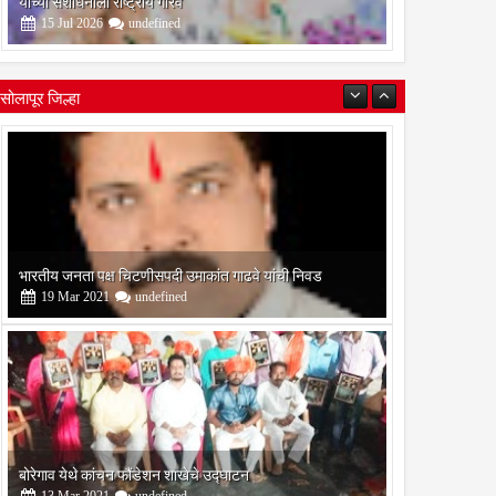
यांच्या संशोधनाला राष्ट्रीय गौरव
15
Jul
2026
undefined
सोलापूर जिल्हा
बोरेगाव येथे कांचन फौंडेशन शाखेचे उद्घाटन
13
Mar
2021
undefined
सोलापूर जिल्हा वृत्तपत्र लेखकमंच कडून वार्षिक पत्रलेखन स्पर्धेचे
आयोजन
09
Feb
2021
undefined