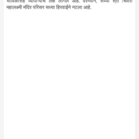
भाविकांसह व्यापाऱ्यांचे लक्ष लागले आहे. दरम्यान, सध्या श्री चिवरी
महालक्ष्मी मंदिर परिसर सध्या हिरवाईने नटला आहे.