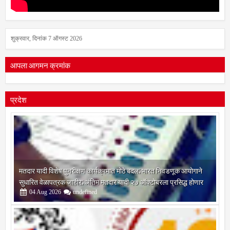
शुक्रवार, दिनांक 7 ऑगस्ट 2026
आपला आगमन क्रमांक
प्रदेश
मतदार यादी विशेष पुनरीक्षण कार्यक्रमात मोठे बदल; भारत निवडणूक आयोगाने
सुधारित वेळापत्रक जाहीर; अंतिम मतदार यादी २७ ऑक्टोबरला प्रसिद्ध होणार
04
Aug
2026
undefined