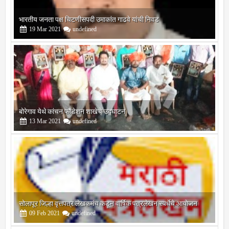
बोरेगाव येथे कांचन फौंडेशन शाखेचे उद्घाटन
13
Mar
2021
undefined
सोलापूर जिल्हा वृत्तपत्र लेखकमंच कडून वार्षिक पत्रलेखन स्पर्धेचे आयोजन
09
Feb
2021
undefined
श्री मल्लिकार्जुन प्रशालेकडून उमाकांत गाढवे यांचा सत्कार