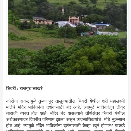
चिवरी : राजगुरु साखरे
कोरोना संकटामुळे तुळजापुर तालुक्यातील चिवरी येथील श्री महालक्ष्मी
मातेचे मंदिर भाविकांना दर्शनासाठी बंद आहे. त्यामुळे भाविकांतुन तीव्र
नाराजी व्यक्त होत आहे. मंदिर बंद असल्याने तीर्थक्षेत्र चिवरी येथील
अर्थकारणावर विपरीत परिणाम झाला असून व्यवसायिकयांचे मोठे नुकसान
होत आहे. त्यामुळे मंदिर भाविकांना दर्शनासाठी केव्हा खुले होणार? याकडे