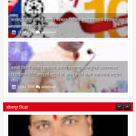
शतकपूर्ती वर्षानिमित्त कल्याणात स्वच्छता निरीक्षक अभ्यासक्रमाचे उद्घाटन; भव्य
महारक्तदान शिबिराचेही आयोजन
19
Jul
2026
undefined
ब्राह्मी लिपीचे भारतीय भाषांमध्ये रूपांतर करणाऱ्या अत्याधुनिक उपकरणाच्या
डिझाईनला पेटंट; अणदूरचे सुपुत्र डॉ. सचिन कंदले यांच्या संशोधनाला राष्ट्रीय
गौरव
15
Jul
2026
undefined
सोलापूर जिल्हा