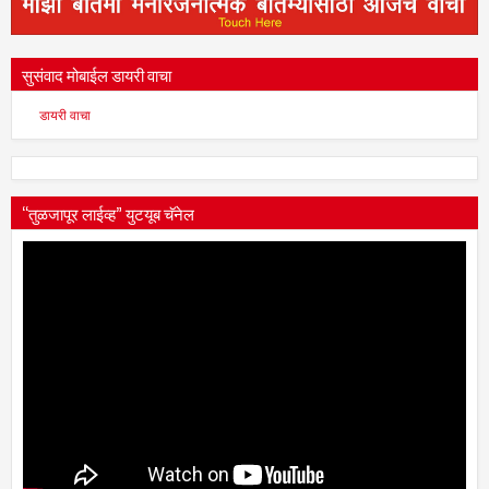
सुसंवाद मोबाईल डायरी वाचा
डायरी वाचा
“तुळजापूर लाईव्ह” युटयूब चॅनेल