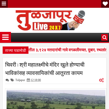
ताज्या घडामोडी
: नळदुर्ग शहरातील ३,९२४ मतदारांची नावे वगळलीमयत, दुबार, स्थलांतरित
ेष पुनरीक्षण कार्यक्रमात मोठे बदल; भारत निवडणूक आयोगाने सुधारित वेळाप
चिवरी : श्री महालक्ष्मीचे मंदिर खुले होण्याची
: नळदुर्ग शहरातील ३,९२४ मतदारांची नावे वगळलीमयत, दुबार, स्थलांतरित
भाविकांसह व्यावसायिकांची आतुरता कायम
Tuljapur
12:18:00