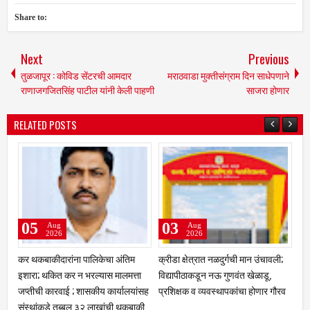
Share to:
Next
Previous
तुळजापूर : कोविड सेंटरची आमदार
मराठवाडा मुक्तीसंग्राम दिन साधेपणाने
राणाजगजितसिंह पाटील यांनी केली पाहणी
साजरा होणार
RELATED POSTS
05
03
Aug
Aug
2026
2026
कर थकबाकीदारांना पालिकेचा अंतिम
क्रीडा क्षेत्रात नळदुर्गची मान उंचावली;
चां
इशारा; थकित कर न भरल्यास मालमत्ता
विद्यापीठाकडून नऊ गुणवंत खेळाडू,
लाख
जप्तीची कारवाई ; शासकीय कार्यालयांसह
प्रशिक्षक व व्यवस्थापकांचा होणार गौरव
दाम
संस्थांकडे तब्बल ३२ लाखांची थकबाकी
आरो