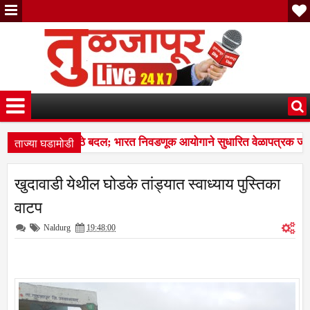
ताज्या घडामोडी
्षण कार्यक्रमात मोठे बदल; भारत निवडणूक आयोगाने सुधारित वेळापत्रक जाही
ा वर्षाव
महायुतीने दिलेला शब्द पाळावा; स्वीकृत नगरसेवकपदी ज्ञानेश्व
5:52 PM
खुदावाडी येथील घोडके तांड्यात स्वाध्याय पुस्तिका
वाटप
Naldurg
19:48:00