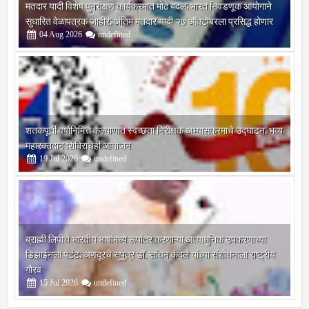
मतदार यादी विशेष पुनरीक्षण कार्यक्रमात मोठे बदल; भारत निवडणूक आयोगाने
सुधारित वेळापत्रक जाहीर; अंतिम मतदार यादी २७ ऑक्टोबरला प्रसिद्ध होणार
04
Aug
2026
undefined
शतकपूर्ती वर्षानिमित्त कल्याणात स्वच्छता निरीक्षक अभ्यासक्रमाचे उद्घाटन; भव्य
महारक्तदान शिबिराचेही आयोजन
19
Jul
2026
undefined
ब्राह्मी लिपीचे भारतीय भाषांमध्ये रूपांतर करणाऱ्या अत्याधुनिक उपकरणाच्या
डिझाईनला पेटंट; अणदूरचे सुपुत्र डॉ. सचिन कंदले यांच्या संशोधनाला राष्ट्रीय
गौरव
15
Jul
2026
undefined