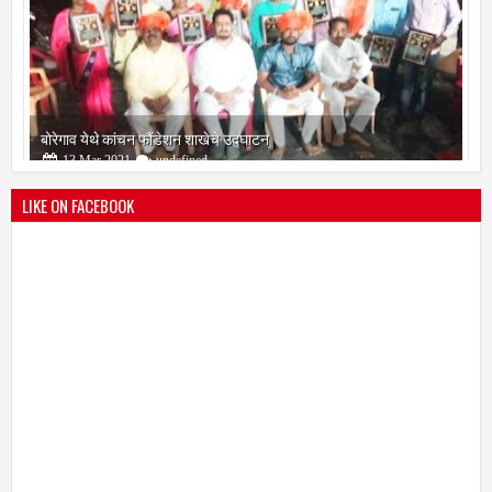
बोरेगाव येथे कांचन फौंडेशन शाखेचे उद्घाटन
13
Mar
2021
undefined
LIKE ON FACEBOOK
सोलापूर जिल्हा वृत्तपत्र लेखकमंच कडून वार्षिक पत्रलेखन स्पर्धेचे आयोजन
09
Feb
2021
undefined