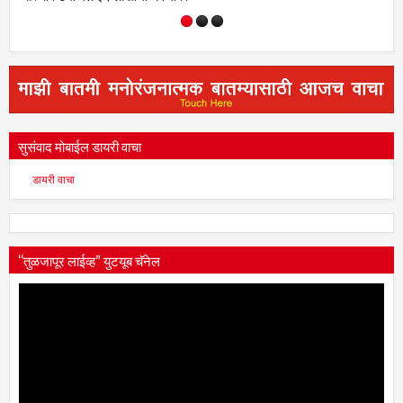
सुसंवाद मोबाईल डायरी वाचा
डायरी वाचा
“तुळजापूर लाईव्ह” युटयूब चॅनेल