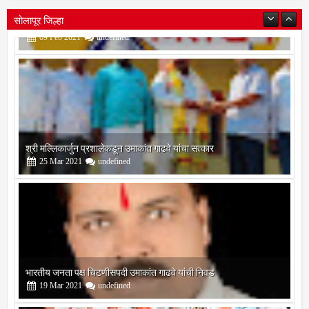
सोलापूर जिल्हा
श्री मल्लिकार्जुन प्रशालेकडून उमाकांत गाढवे यांचा सत्कार
25
Mar
2021
undefined
भारतीय जनता पक्ष चिटणीसपदी उमाकांत गाढवे यांची निवड
19
Mar
2021
undefined