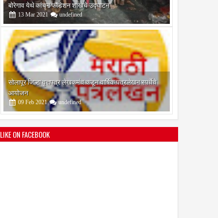
आयोजन
09
Feb
2021
undefined
श्री मल्लिकार्जुन प्रशालेकडून उमाकांत गाढवे यांचा सत्कार
25
Mar
2021
undefined
LIKE ON FACEBOOK
भारतीय जनता पक्ष चिटणीसपदी उमाकांत गाढवे यांची निवड
19
Mar
2021
undefined