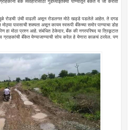
्राहकांना बँक व्यवहारासाठी गुडघ्याइतक्या पाण्यातून बँकेत ये जा करावी
त्यामुळे रोडची उंची वाढली असून रोडलगत मोठे खड्डे पडलेले आहेत. ते दगड
त मोठ्या पावसाची शक्यता असून कायम स्वरूपी बँकेच्या समोर पाण्याचा डोह
 हा मोठा प्रश्न आहे. संबंधित ठेकेदार, बँक की नगरपरिषद या त्रिकूटात
्राहकांची बँकेत येण्याजाण्याची सोय करेल हे येणारा काळचं ठरवेल. पण