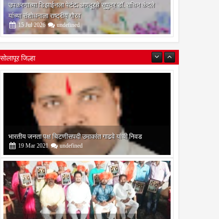
उपकरणाच्या डिझाईनला पेटंट; अणदूरचे सुपुत्र डॉ. सचिन कंदले
यांच्या संशोधनाला राष्ट्रीय गौरव
15
Jul
2026
undefined
सोलापूर जिल्हा
बोरेगाव येथे कांचन फौंडेशन शाखेचे उद्घाटन
13
Mar
2021
undefined
सोलापूर जिल्हा वृत्तपत्र लेखकमंच कडून वार्षिक पत्रलेखन स्पर्धेचे