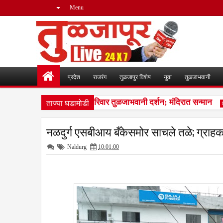
Menu
प्रदेश
राजरंग
तुळजापुर विशेष
युवा
तुळजाभवानी
ताज्या घडामोडी
ाता जिजाऊंच्या वंशजांचे सपरिवार तुळजाभवानी दर्शन; मंदिरात सन्मान
12:01 
नळदुर्ग एसबीआय बँकेसमोर साचले तळे; ग्राहका
Naldurg
10:01:00