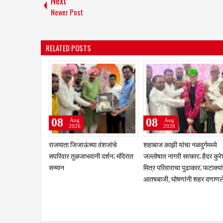
Next
Newer Post
RELATED POSTS
06
05
Aug
Aug
2026
2026
तीन लांडग्यांचा कळप शेळ्यांवर तुटून
कर थकबाकीदारांना पालिकेचा अंत
पडला; सहा शेळ्या ठार, दोन गंभीर
इशारा; थकित कर न भरल्यास मालम
जखमीशहापूर शिवारातील घटना;
जप्तीची कारवाई ; शासकीय
पशुपालकांमध्ये भीतीचे वातावरण,
कार्यालयांसह संस्थांकडे तब्बल ३२
नुकसानभरपाईची मागणी
लाखांची थकबाकी