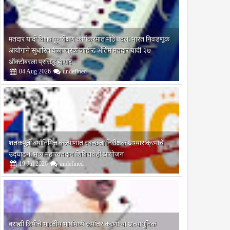
मतदार यादी विशेष पुनरीक्षण कार्यक्रमात मोठे बदल; भारत निवडणूक
आयोगाने सुधारित वेळापत्रक जाहीर; अंतिम मतदार यादी २७
ऑक्टोबरला प्रसिद्ध होणार
04
Aug
2026
undefined
शतकपूर्ती वर्षानिमित्त कल्याणात स्वच्छता निरीक्षक अभ्यासक्रमाचे
उद्घाटन; भव्य महारक्तदान शिबिराचेही आयोजन
19
Jul
2026
undefined
ब्राह्मी लिपीचे भारतीय भाषांमध्ये रूपांतर करणाऱ्या अत्याधुनिक