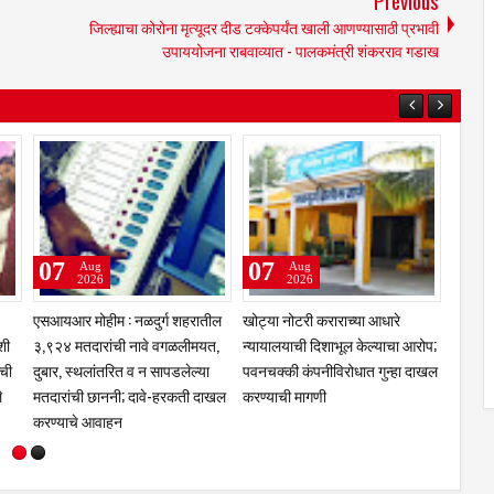
Previous
जिल्ह्याचा कोरोना मृत्यूदर दीड टक्केपर्यंत खाली आणण्यासाठी प्रभावी
उपाययोजना राबवाव्यात - पालकमंत्री शंकरराव गडाख
08
08
07
Aug
Aug
2026
2026
िम
राजमाता जिजाऊंच्या वंशजांचे
शहाबाज काझी यांचा नळदुर्गमध्ये
एसआयआर
त्ता
सपरिवार तुळजाभवानी दर्शन; मंदिरात
जल्लोषात नागरी सत्कार; हैदर कुरेशी
३,९२४ 
सन्मान
मित्र परिवाराचा पुढाकार; फटाक्यांची
दुबार, 
आतषबाजी, घोषणांनी शहर दणाणले
मतदारा
करण्या