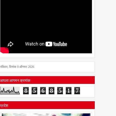
रविवार, दिनांक 9 ऑगस्ट 2026
आपला आगमन क्रमांक
8
5
6
8
5
1
7
प्रदेश