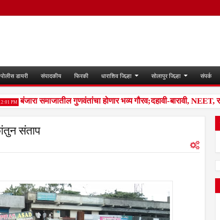
पोलीस डायरी
संपादकीय
फिरकी
धाराशिव जिल्हा
सोलापुर जिल्हा
संपर्क
बंजारा समाजातील गुणवंतांचा होणार भव्य गौरव;दहावी-बारावी, NEET, राज्यस्
PM
ंतुन संताप