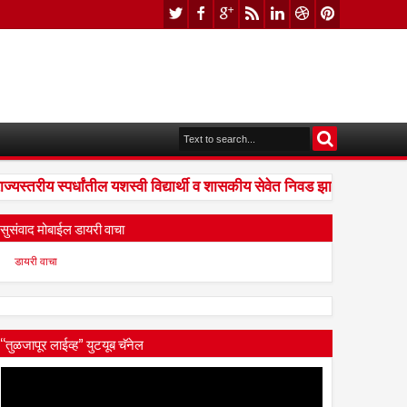
तरीय स्पर्धांतील यशस्वी विद्यार्थी व शासकीय सेवेत निवड झालेल्यांना संधी; 
सुसंवाद मोबाईल डायरी वाचा
डायरी वाचा
“तुळजापूर लाईव्ह” युटयूब चॅनेल