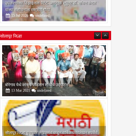
उपकरणाच्या डिझाईनला पेटंट; अणदूरचे सुपुत्र डॉ. सचिन कंदले
यांच्या संशोधनाला राष्ट्रीय गौरव
15
Jul
2026
undefined
सोलापूर जिल्हा
बोरेगाव येथे कांचन फौंडेशन शाखेचे उद्घाटन
13
Mar
2021
undefined
सोलापूर जिल्हा वृत्तपत्र लेखकमंच कडून वार्षिक पत्रलेखन स्पर्धेचे