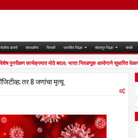
पोलीस डायरी
संपादकीय
फिरकी
धाराशिव जिल्हा
सोलापुर जिल्हा
संपर्क
 पुनरीक्षण कार्यक्रमात मोठे बदल; भारत निवडणूक आयोगाने सुधारित वेळापत्र
जिटीव्ह; तर 8 जणांचा मृत्यू