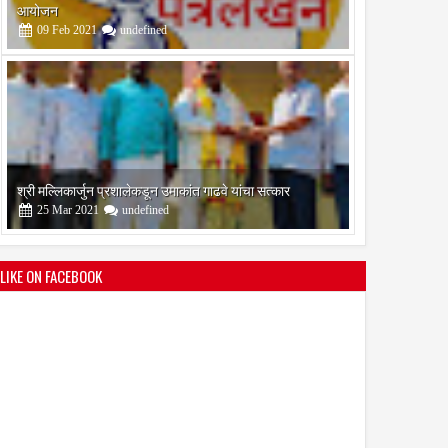
आयोजन
09
Feb
2021
undefined
श्री मल्लिकार्जुन प्रशालेकडून उमाकांत गाढवे यांचा सत्कार
25
Mar
2021
undefined
LIKE ON FACEBOOK
भारतीय जनता पक्ष चिटणीसपदी उमाकांत गाढवे यांची निवड
19
Mar
2021
undefined