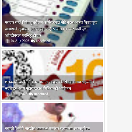
मतदार यादी विशेष पुनरीक्षण कार्यक्रमात मोठे बदल; भारत निवडणूक
आयोगाने सुधारित वेळापत्रक जाहीर; अंतिम मतदार यादी २७
ऑक्टोबरला प्रसिद्ध होणार
04
Aug
2026
undefined
शतकपूर्ती वर्षानिमित्त कल्याणात स्वच्छता निरीक्षक अभ्यासक्रमाचे
उद्घाटन; भव्य महारक्तदान शिबिराचेही आयोजन
19
Jul
2026
undefined
ब्राह्मी लिपीचे भारतीय भाषांमध्ये रूपांतर करणाऱ्या अत्याधुनिक