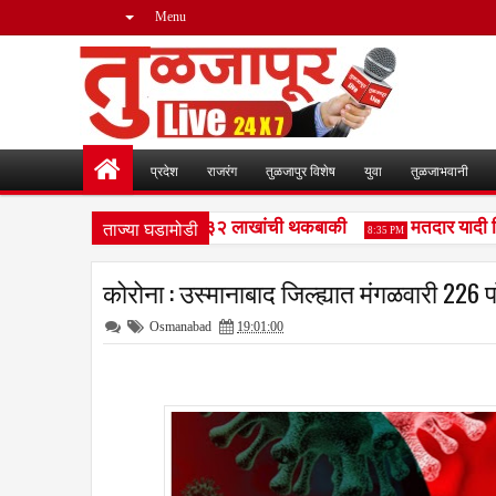
Menu
प्रदेश
राजरंग
तुळजापुर विशेष
युवा
तुळजाभवानी
ताज्या घडामोडी
यालयांसह संस्थांकडे तब्बल ३२ लाखांची थकबाकी
मतदार यादी विशेष
8:35 PM
कोरोना : उस्मानाबाद जिल्ह्यात मंगळवारी 226 पॉ
Osmanabad
19:01:00