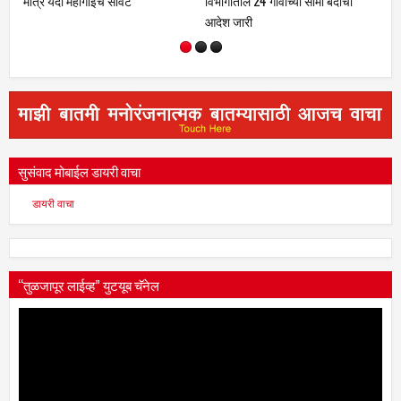
विभागातील 24 गावांच्या सीमा बंदीचा
आंबेडकर जयंती साजरी
आदेश जारी
सुसंवाद मोबाईल डायरी वाचा
डायरी वाचा
“तुळजापूर लाईव्ह” युटयूब चॅनेल