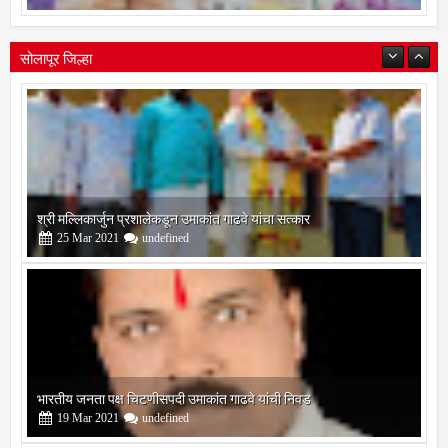
सोलापूर जिल्हा
श्री मल्लिकार्जुन प्रशालेकडून उमाकांत गाढवे यांचा सत्कार
25
Mar
2021
undefined
भारतीय जनता पक्ष चिटणीसपदी उमाकांत गाढवे यांची निवड
19
Mar
2021
undefined
बोरेगाव येथे कांचन फौंडेशन शाखेचे उद्घाटन
13
Mar
2021
undefined