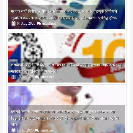
मतदार यादी विशेष पुनरीक्षण कार्यक्रमात मोठे बदल; भारत निवडणूक आयोगाने
सुधारित वेळापत्रक जाहीर; अंतिम मतदार यादी २७ ऑक्टोबरला प्रसिद्ध होणार
04
Aug
2026
undefined
शतकपूर्ती वर्षानिमित्त कल्याणात स्वच्छता निरीक्षक अभ्यासक्रमाचे उद्घाटन; भव्य
महारक्तदान शिबिराचेही आयोजन
19
Jul
2026
undefined
ब्राह्मी लिपीचे भारतीय भाषांमध्ये रूपांतर करणाऱ्या अत्याधुनिक उपकरणाच्या
डिझाईनला पेटंट; अणदूरचे सुपुत्र डॉ. सचिन कंदले यांच्या संशोधनाला राष्ट्रीय
गौरव
15
Jul
2026
undefined