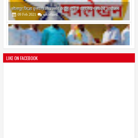
श्री मल्लिकार्जुन प्रशालेकडून उमाकांत गाढवे यांचा सत्कार
25
Mar
2021
undefined
LIKE ON FACEBOOK
भारतीय जनता पक्ष चिटणीसपदी उमाकांत गाढवे यांची निवड
19
Mar
2021
undefined