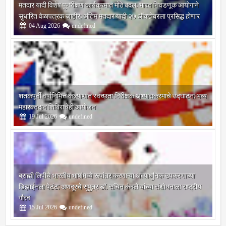
सुधारित वेळापत्रक जाहीर; अंतिम मतदार यादी २७ ऑक्टोबरला प्रसिद्ध होणार
04
Aug
2026
undefined
शतकपूर्ती वर्षानिमित्त कल्याणात स्वच्छता निरीक्षक अभ्यासक्रमाचे उद्घाटन; भव्य
महारक्तदान शिबिराचेही आयोजन
19
Jul
2026
undefined
ब्राह्मी लिपीचे भारतीय भाषांमध्ये रूपांतर करणाऱ्या अत्याधुनिक उपकरणाच्या
डिझाईनला पेटंट; अणदूरचे सुपुत्र डॉ. सचिन कंदले यांच्या संशोधनाला राष्ट्रीय
गौरव
15
Jul
2026
undefined