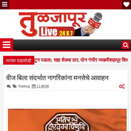
ताज्या घडामोडी
चा कळप शेळ्यांवर तुटून पडला; सहा शेळ्या ठार, दोन गंभीर जखमीशहापूर शिवा
ल्स बस देतो' म्हणत १७ लाखांचा गंडा; तुळजापूर तालुक्यातील दाम्पत्याची आर्थिक
वीज बिला संदर्भात नागरिकांना मनसेचे आवाहन
चा कळप शेळ्यांवर तुटून पडला; सहा शेळ्या ठार, दोन गंभीर जखमीशहापूर शिवा
Naldurg
12:48:00