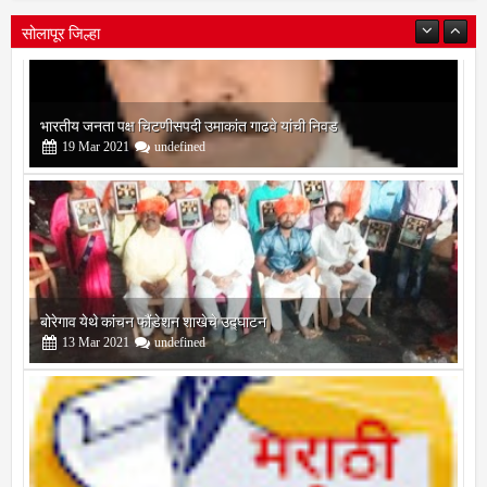
सोलापूर जिल्हा
बोरेगाव येथे कांचन फौंडेशन शाखेचे उद्घाटन
13
Mar
2021
undefined
सोलापूर जिल्हा वृत्तपत्र लेखकमंच कडून वार्षिक पत्रलेखन स्पर्धेचे आयोजन
09
Feb
2021
undefined