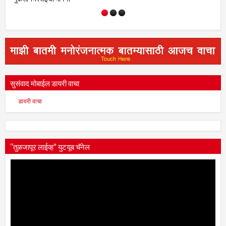
सुसंवाद मोबाईल डायरी वाचा
डायरी वाचा
“तुळजापूर लाईव्ह” युटयूब चॅनेल