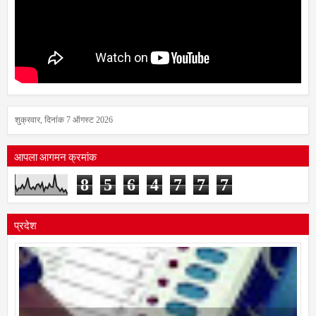
शुक्रवार, दिनांक 7 ऑगस्ट 2026
आपला आगमन क्रमांक
8
5
6
4
7
7
7
प्रदेश
मतदार यादी विशेष पुनरीक्षण कार्यक्रमात मोठे बदल; भारत निवडणूक आयोगाने