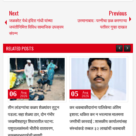
Next
Previous
जळकोट येथे इंदिरा गांधी यांच्या
उस्मानाबाद : पत्नीचा छळ करणाऱ्या
जयंतीनिमित्त विविध सामाजिक उपक्रम
पतीवर गुन्हा दाखल
संपन्न
RELATED POSTS
03
02
Aug
Aug
Aug
2026
2026
2026
ाकीदारांना पालिकेचा अंतिम
क्रीडा क्षेत्रात नळदुर्गची मान उंचावली;
चांगली ट्रॅव्हल्
 थकित कर न भरल्यास मालमत्ता
विद्यापीठाकडून नऊ गुणवंत खेळाडू,
लाखांचा गंडा; त
ी कारवाई ; शासकीय कार्यालयांसह
प्रशिक्षक व व्यवस्थापकांचा होणार गौरव
दाम्पत्याची आर्
ंकडे तब्बल ३२ लाखांची थकबाकी
आरोपीविरुद्ध नळदु