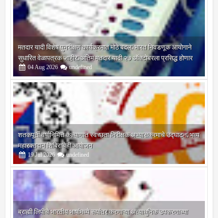
मतदार यादी विशेष पुनरीक्षण कार्यक्रमात मोठे बदल; भारत निवडणूक आयोगाने
सुधारित वेळापत्रक जाहीर; अंतिम मतदार यादी २७ ऑक्टोबरला प्रसिद्ध होणार
04
Aug
2026
undefined
शतकपूर्ती वर्षानिमित्त कल्याणात स्वच्छता निरीक्षक अभ्यासक्रमाचे उद्घाटन; भव्य
महारक्तदान शिबिराचेही आयोजन
19
Jul
2026
undefined