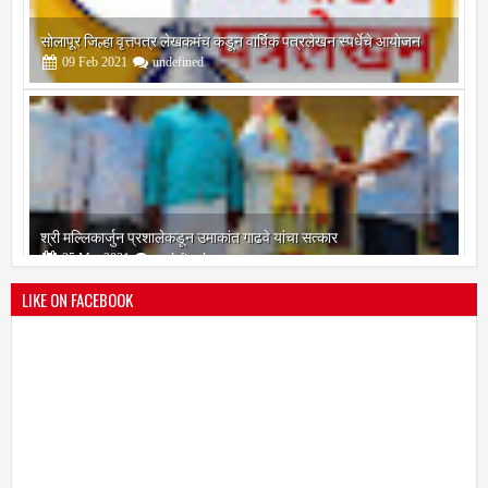
सोलापूर जिल्हा वृत्तपत्र लेखकमंच कडून वार्षिक पत्रलेखन स्पर्धेचे आयोजन
09
Feb
2021
undefined
श्री मल्लिकार्जुन प्रशालेकडून उमाकांत गाढवे यांचा सत्कार
25
Mar
2021
undefined
LIKE ON FACEBOOK
भारतीय जनता पक्ष चिटणीसपदी उमाकांत गाढवे यांची निवड
19
Mar
2021
undefined