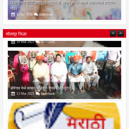
ब्राह्मी लिपीचे भारतीय भाषांमध्ये रूपांतर करणाऱ्या अत्याधुनिक उपकरणाच्या
डिझाईनला पेटंट; अणदूरचे सुपुत्र डॉ. सचिन कंदले यांच्या संशोधनाला राष्ट्रीय
गौरव
15
Jul
2026
undefined
सोलापूर जिल्हा
बोरेगाव येथे कांचन फौंडेशन शाखेचे उद्घाटन
13
Mar
2021
undefined