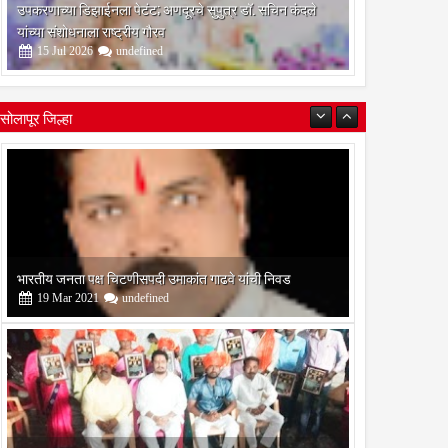
उपकरणाच्या डिझाईनला पेटंट; अणदूरचे सुपुत्र डॉ. सचिन कंदले
यांच्या संशोधनाला राष्ट्रीय गौरव
15
Jul
2026
undefined
सोलापूर जिल्हा
बोरेगाव येथे कांचन फौंडेशन शाखेचे उद्घाटन
13
Mar
2021
undefined
सोलापूर जिल्हा वृत्तपत्र लेखकमंच कडून वार्षिक पत्रलेखन स्पर्धेचे