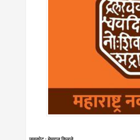
जळकोट : मेघराज किलजे