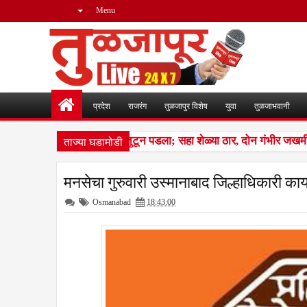
Menu
प्रदेश
राजरंग
तुळजापुर विशेष
युवा
तुळजाभवानी
ताज्या घडामोडी
न लांडग्यांचा कळप शेळ्यांवर तुटून पडला; सहा शेळ्या ठार, दोन गंभीर जखमी
मनसेचा गुरुवारी उस्मानाबाद जिल्हाधिकारी कार
Osmanabad
18:43:00