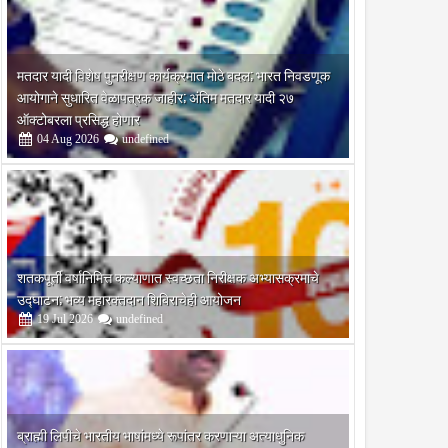
मतदार यादी विशेष पुनरीक्षण कार्यक्रमात मोठे बदल; भारत निवडणूक
आयोगाने सुधारित वेळापत्रक जाहीर; अंतिम मतदार यादी २७
ऑक्टोबरला प्रसिद्ध होणार
04
Aug
2026
undefined
शतकपूर्ती वर्षानिमित्त कल्याणात स्वच्छता निरीक्षक अभ्यासक्रमाचे
उद्घाटन; भव्य महारक्तदान शिबिराचेही आयोजन
19
Jul
2026
undefined
ब्राह्मी लिपीचे भारतीय भाषांमध्ये रूपांतर करणाऱ्या अत्याधुनिक