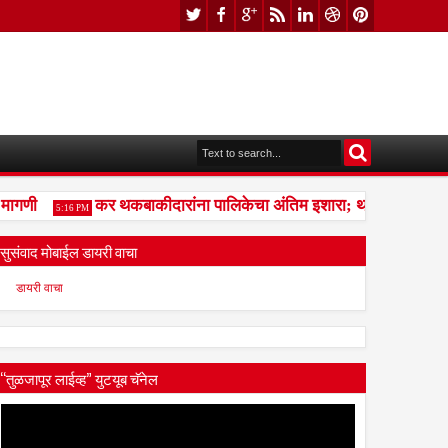
गणी
कर थकबाकीदारांना पालिकेचा अंतिम इशारा; थकित कर न भरल्यास
5:16 PM
सुसंवाद मोबाईल डायरी वाचा
डायरी वाचा
“तुळजापूर लाईव्ह” युटयूब चॅनेल