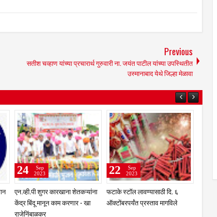
Previous
सतीश चव्हाण यांच्या प्रचारार्थ गुरुवारी ना. जयंत पाटील यांच्या उपस्थितीत
उस्मानाबाद येथे जिल्हा मेळावा
25
24
Sep
Sep
2023
2023
भंडारी येथील नितीन शिंदे आर्मी
अवैध मद्य विरोधी विशेष मोहिमेदरम्यान
कम्बाईन ट्रेनिंगसाठी अमेरिकेला रवाना
जिल्हा भरात 12 छापे