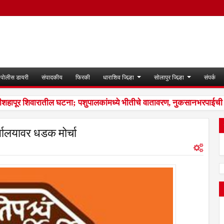
पोलीस डायरी
संपादकीय
फिरकी
धाराशिव जिल्हा
सोलापुर जिल्हा
संपर्क
शहापूर शिवारातील घटना; पशुपालकांमध्ये भीतीचे वातावरण, नुकसानभरपाईची मा
्यालयावर धडक मोर्चा