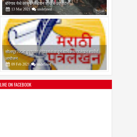
आयोजन
09
Feb
2021
undefined
श्री मल्लिकार्जुन प्रशालेकडून उमाकांत गाढवे यांचा सत्कार
25
Mar
2021
undefined
LIKE ON FACEBOOK
भारतीय जनता पक्ष चिटणीसपदी उमाकांत गाढवे यांची निवड
19
Mar
2021
undefined