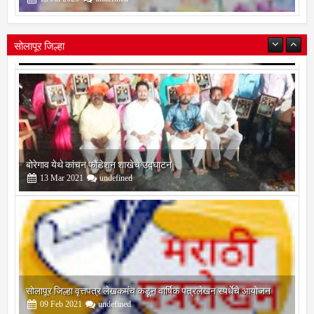
15
Jul
2026
undefined
सोलापूर जिल्हा
बोरेगाव येथे कांचन फौंडेशन शाखेचे उद्घाटन
13
Mar
2021
undefined
सोलापूर जिल्हा वृत्तपत्र लेखकमंच कडून वार्षिक पत्रलेखन स्पर्धेचे आयोजन
09
Feb
2021
undefined