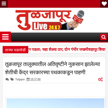
ताज्या घडामोडी
 कळप शेळ्यांवर तुटून पडला; सहा शेळ्या ठार, दोन गंभीर जखमीशहापूर शिवारा
स बस देतो' म्हणत १७ लाखांचा गंडा; तुळजापूर तालुक्यातील दाम्पत्याची आर्थिक फ
तुळजापूर तालुक्यातील अतिवृष्टीने नुकसान झालेल्या
 कळप शेळ्यांवर तुटून पडला; सहा शेळ्या ठार, दोन गंभीर जखमीशहापूर शिवारा
शेतीची केंद्र सरकारच्या पथकाकडून पाहणी
Tuljapur
19:37:00