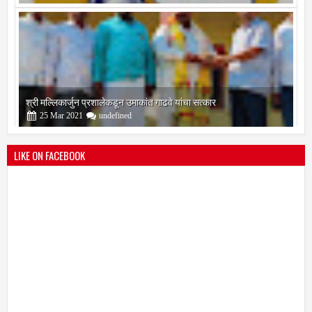
श्री मल्लिकार्जुन प्रशालेकडून उमाकांत गाढवे यांचा सत्कार
25
Mar
2021
undefined
LIKE ON FACEBOOK
भारतीय जनता पक्ष चिटणीसपदी उमाकांत गाढवे यांची निवड
19
Mar
2021
undefined