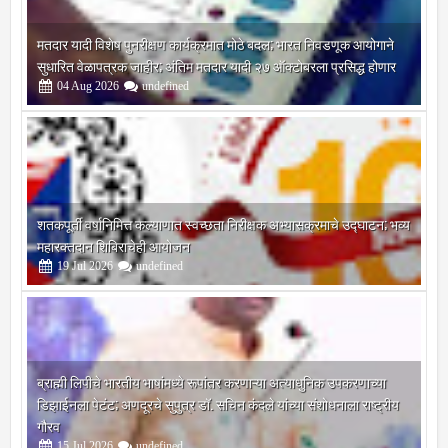
मतदार यादी विशेष पुनरीक्षण कार्यक्रमात मोठे बदल; भारत निवडणूक आयोगाने
सुधारित वेळापत्रक जाहीर; अंतिम मतदार यादी २७ ऑक्टोबरला प्रसिद्ध होणार
04
Aug
2026
undefined
शतकपूर्ती वर्षानिमित्त कल्याणात स्वच्छता निरीक्षक अभ्यासक्रमाचे उद्घाटन; भव्य
महारक्तदान शिबिराचेही आयोजन
19
Jul
2026
undefined
ब्राह्मी लिपीचे भारतीय भाषांमध्ये रूपांतर करणाऱ्या अत्याधुनिक उपकरणाच्या
डिझाईनला पेटंट; अणदूरचे सुपुत्र डॉ. सचिन कंदले यांच्या संशोधनाला राष्ट्रीय
गौरव