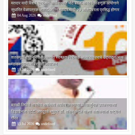
मतदार यादी विशेष पुनरीक्षण कार्यक्रमात मोठे बदल; भारत निवडणूक आयोगाने
सुधारित वेळापत्रक जाहीर; अंतिम मतदार यादी २७ ऑक्टोबरला प्रसिद्ध होणार
04
Aug
2026
undefined
शतकपूर्ती वर्षानिमित्त कल्याणात स्वच्छता निरीक्षक अभ्यासक्रमाचे उद्घाटन; भव्य
महारक्तदान शिबिराचेही आयोजन
19
Jul
2026
undefined
ब्राह्मी लिपीचे भारतीय भाषांमध्ये रूपांतर करणाऱ्या अत्याधुनिक उपकरणाच्या
डिझाईनला पेटंट; अणदूरचे सुपुत्र डॉ. सचिन कंदले यांच्या संशोधनाला राष्ट्रीय
गौरव
15
Jul
2026
undefined