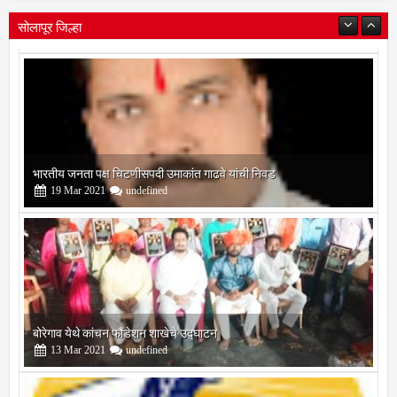
सोलापूर जिल्हा
भारतीय जनता पक्ष चिटणीसपदी उमाकांत गाढवे यांची निवड
19
Mar
2021
undefined
बोरेगाव येथे कांचन फौंडेशन शाखेचे उद्घाटन
13
Mar
2021
undefined