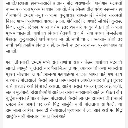
लागते.घरगाडा हाकण्यासाठी हातावर पोट असणार्यांना गावोगाव भटकंती
करूनच आपला प्रपंच भागवावा लागतो. बीड जिल्ह्यातील गणेश पडळकर हा
तीनचाकी टमटम मधुन आपल्या कुटुंबासह तामलवाडी येथील सरस्वती
विद्यालयाच्या प्रांगणात दाखल झाला. शेतीसाठी लागणारे लोखंडी कुराड,
विळा, खुरपे, टिकाव, फास तसेच इतर अवजारे बनवुन देऊन तो आपला
प्रपंच चालवतो. गावोगाव फिरुन शेतकरी राजाची सेवा करुन मिळालेल्या
पैशातून कुटुंबासाठी खर्च करावा लागतो. कधी चांगला व्यवसाय होतो तर
कधी कधी काहीच विकत नाही. त्यावेळी काटकसर करून प्रपंच भागवावा
लागतो.
एका तीनचाकी टमटम मध्ये दोन जणांचा संसार घेऊन गावोगाव भटकावे
लागते त्यामुळी कुठेतरी चार पैसे मिळतात अन् त्यावरच रोजच्या भाकरीचा
प्रश्न सोडवावा लागतो.आजच्या महागाईच्या काळात भागत नाही पण काय
करणार? पोटासाठी फिरावे लागते काम करावेच लागते.घरदार सोडून दुरवर
कसे राहता? असे विचारले असता. साहेब कसलं घर अन् दार आई, पत्नी,
लहान मुलंबाळं, संसारोपयोगी साहीत्य तसेच व्यवसायाचे साहीत्य घेऊन दोन
कुटुंबासमवेत हे वाहन घेऊन पोटासाठी फिरावे लागतयं राज्यभर तीन चाकी
टमटम हेच आमचं घर असे पिंटू साळुंके यानी बोलताना सांगितले. या
समाजाला आर्थिक बळकटी येण्यासाठी प्रशासनाने लक्ष द्यावे असे मत पिंटू
साळुंके यानी बोलताना व्यक्त केले आहे.