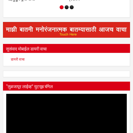
ठाण्यात निवेदन सादर
सुसंवाद मोबाईल डायरी वाचा
डायरी वाचा
“तुळजापूर लाईव्ह” युटयूब चॅनेल