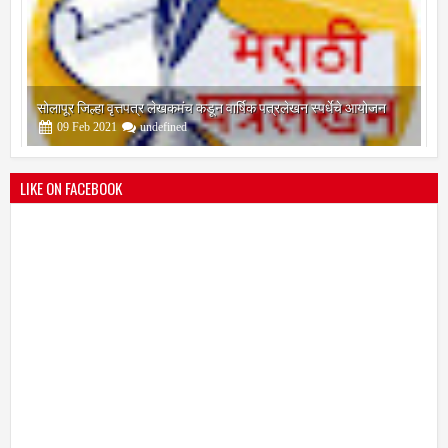
सोलापूर जिल्हा वृत्तपत्र लेखकमंच कडून वार्षिक पत्रलेखन स्पर्धेचे आयोजन
09
Feb
2021
undefined
LIKE ON FACEBOOK
श्री मल्लिकार्जुन प्रशालेकडून उमाकांत गाढवे यांचा सत्कार
25
Mar
2021
undefined