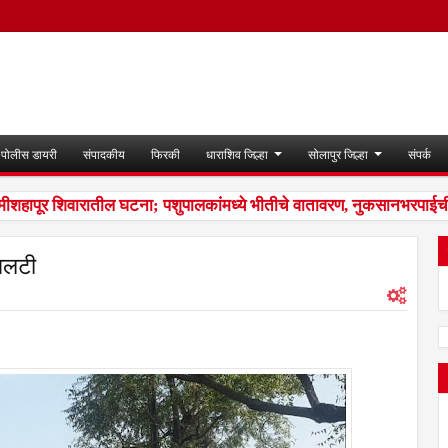
पोलीस डायरी
संपादकीय
फिरकी
धाराशिव जिल्हा
सोलापुर जिल्हा
संपर्क
ीशहापूर शिवारातील घटना; पशुपालकांमध्ये भीतीचे वातावरण, नुकसानभरपाईची म
 पलटी