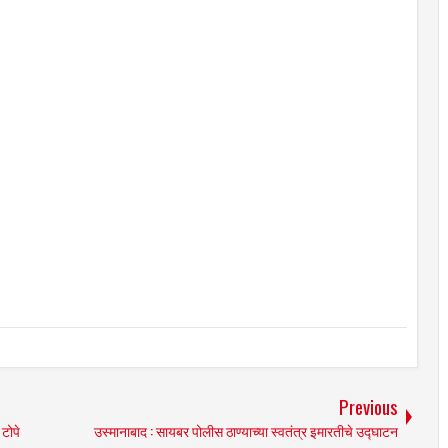
Previous
 टोपे
उस्मानाबाद : सायबर पोलीस ठाण्याच्या स्वतंत्र इमारतीचे उद्घाटन