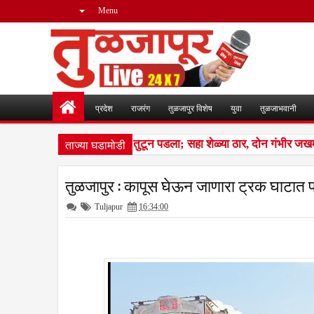
Menu
प्रदेश
राजरंग
तुळजापुर विशेष
युवा
तुळजाभवानी
ताज्या घडामोडी
ीन लांडग्यांचा कळप शेळ्यांवर तुटून पडला; सहा शेळ्या ठार, दोन गंभीर जखम
तुळजापुर : कापूस घेऊन जाणारा ट्रक घाटात
Tuljapur
16:34:00