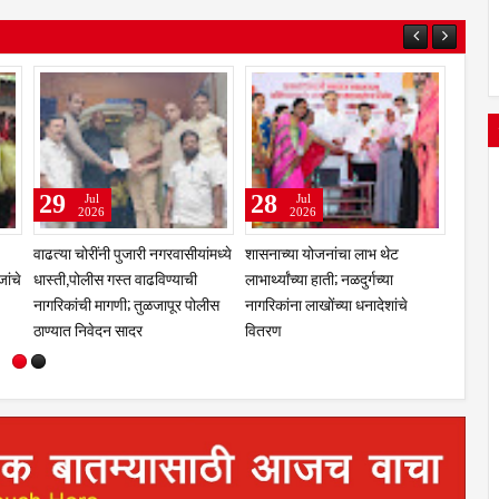
31
29
Jul
Jul
2026
2026
तेलंगणा
कुलस्वामिनीच्या चरणी अभिनेत्री
झरेगावच्या दत्त मठात गुरुपौर्णिमेचा
प्राजक्ता माळी; तुळजाभवानी मंदिरात
भक्तिरंग; 'दासबोध'वर काका महाराजांचे
सहकुटुंब पूजा-अर्चा
प्रबोधन