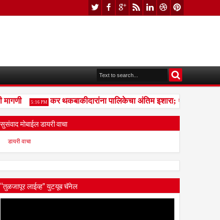
ागणी
कर थकबाकीदारांना पालिकेचा अंतिम इशारा; थकित कर न भरल्या
5:16 PM
सुसंवाद मोबाईल डायरी वाचा
डायरी वाचा
“तुळजापूर लाईव्ह” युटयूब चॅनेल