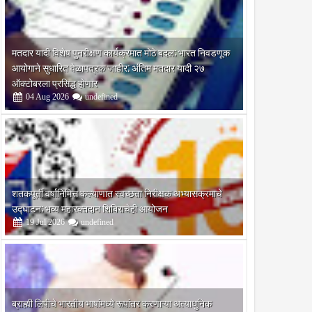
मतदार यादी विशेष पुनरीक्षण कार्यक्रमात मोठे बदल; भारत निवडणूक
आयोगाने सुधारित वेळापत्रक जाहीर; अंतिम मतदार यादी २७
ऑक्टोबरला प्रसिद्ध होणार
04
Aug
2026
undefined
शतकपूर्ती वर्षानिमित्त कल्याणात स्वच्छता निरीक्षक अभ्यासक्रमाचे
उद्घाटन; भव्य महारक्तदान शिबिराचेही आयोजन
19
Jul
2026
undefined
ब्राह्मी लिपीचे भारतीय भाषांमध्ये रूपांतर करणाऱ्या अत्याधुनिक