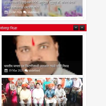
उपकरणाच्या डिझाईनला पेटंट; अणदूरचे सुपुत्र डॉ. सचिन कंदले
यांच्या संशोधनाला राष्ट्रीय गौरव
15
Jul
2026
undefined
सोलापूर जिल्हा
बोरेगाव येथे कांचन फौंडेशन शाखेचे उद्घाटन
13
Mar
2021
undefined
सोलापूर जिल्हा वृत्तपत्र लेखकमंच कडून वार्षिक पत्रलेखन स्पर्धेचे