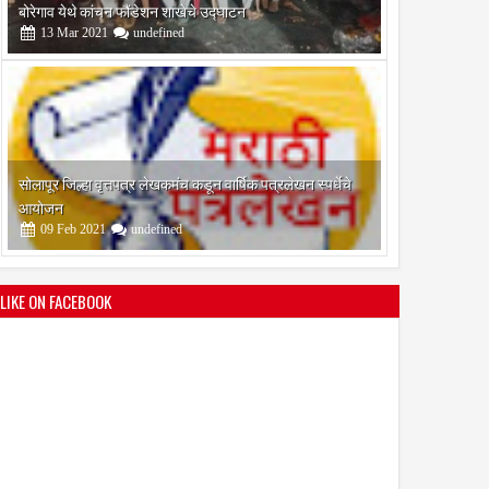
आयोजन
09
Feb
2021
undefined
श्री मल्लिकार्जुन प्रशालेकडून उमाकांत गाढवे यांचा सत्कार
25
Mar
2021
undefined
LIKE ON FACEBOOK
भारतीय जनता पक्ष चिटणीसपदी उमाकांत गाढवे यांची निवड
19
Mar
2021
undefined