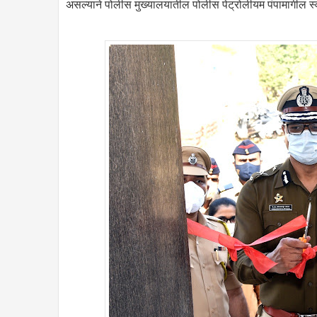
असल्याने पोलीस मुख्यालयातील पोलीस पेट्रोलीयम पंपामागील स्