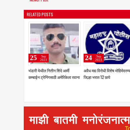
RELATED POSTS
21
21
Sep
Sep
2023
2023
धाराशिव : सर्व प्रकल्पातील पाणी हे
25 टक्के मर्यादेपर्यंत शेतकऱ्यांना
केवळ पिण्याकरिता आरक्षित करण्याचे
आगाऊ रक्कम देण्यासाठी
जिल्हाधिकाऱ्यांचे निर्देश
जिल्हाधिकाऱ्यांचे आदेश