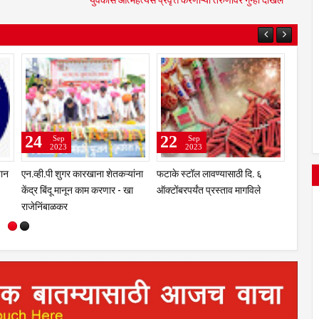
25
24
24
Sep
Sep
2023
2023
भंडारी येथील नितीन शिंदे आर्मी
अवैध मद्य विरोधी विशेष मोहिमेदरम्यान
एन.व्ही
कम्बाईन ट्रेनिंगसाठी अमेरिकेला रवाना
जिल्हा भरात 12 छापे
केंद्र 
राजेनिं