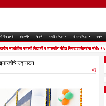
पोलीस डायरी
संपादकीय
फिरकी
धाराशिव जिल्हा
सोलापुर जिल्हा
संपर्क
 स्पर्धांतील यशस्वी विद्यार्थी व शासकीय सेवेत निवड झालेल्यांना संधी; १५ ऑ
र इमारतीचे उद्घाटन