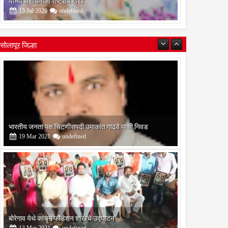
यांच्या संशोधनाला राष्ट्रीय गौरव
15
Jul
2026
undefined
सोलापूर जिल्हा
बोरेगाव येथे कांचन फौंडेशन शाखेचे उद्घाटन
13
Mar
2021
undefined
सोलापूर जिल्हा वृत्तपत्र लेखकमंच कडून वार्षिक पत्रलेखन स्पर्धेचे
आयोजन
09
Feb
2021
undefined