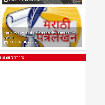
श्री मल्लिकार्जुन प्रशालेकडून उमाकांत गाढवे यांचा सत्कार
25
Mar
2021
undefined
22
Sep
Sep
2023
2023
.पी शुगर कारखाना शेतकऱ्यांना
फटाके स्टॉल लावण्यासाठी दि. ६
LIKE ON FACEBOOK
बिंदू मानून काम करणार - खा
ऑक्टोंबरपर्यंत प्रस्ताव मागविले
बाळकर
भारतीय जनता पक्ष चिटणीसपदी उमाकांत गाढवे यांची निवड
19
Mar
2021
undefined