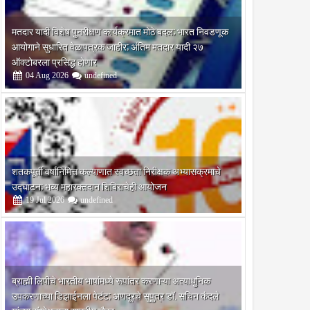
मतदार यादी विशेष पुनरीक्षण कार्यक्रमात मोठे बदल; भारत निवडणूक
आयोगाने सुधारित वेळापत्रक जाहीर; अंतिम मतदार यादी २७
ऑक्टोबरला प्रसिद्ध होणार
04
Aug
2026
undefined
शतकपूर्ती वर्षानिमित्त कल्याणात स्वच्छता निरीक्षक अभ्यासक्रमाचे
उद्घाटन; भव्य महारक्तदान शिबिराचेही आयोजन
19
Jul
2026
undefined
ब्राह्मी लिपीचे भारतीय भाषांमध्ये रूपांतर करणाऱ्या अत्याधुनिक
उपकरणाच्या डिझाईनला पेटंट; अणदूरचे सुपुत्र डॉ. सचिन कंदले