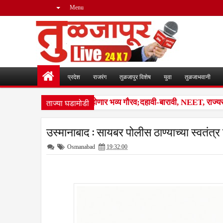
Menu
प्रदेश
राजरंग
तुळजापुर विशेष
युवा
तुळजाभवानी
ताज्या घडामोडी
ंजारा समाजातील गुणवंतांचा होणार भव्य गौरव;दहावी-बारावी, NEET, राज्यस्तरीय
उस्मानाबाद : सायबर पोलीस ठाण्याच्या स्वतंत्
Osmanabad
19:32:00