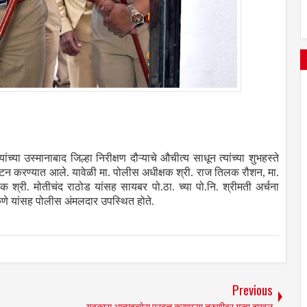
च्या उस्मानाबाद जिल्हा निरीक्षण दौऱ्याचे औचीत्य साधून त्यांच्या शुभहस्ते
ाटन करण्यात आले. यावेळी मा. पोलीस अधीक्षक श्री. राज तिलक रौशन, मा.
 श्री. मोतीचंद राठोड यांसह सायबर पो.ठा. च्या पो.नि. श्रीमती अर्चना
कणे यांसह पोलीस अंमलदार उपस्थित होते.
Previous
युवकास आत्महत्येस प्रवृत्त करणाऱ्या तरुणीवर गुन्हा दाखल