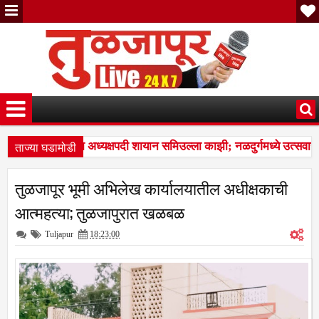
ताज्या घडामोडी
उत्सव समितीच्या अध्यक्षपदी शायान समिउल्ला काझी; नळदुर्गमध्ये उत्सवाची ज
 नळदुर्ग शहरातील ३,९२४ मतदारांची नावे वगळलीमयत, दुबार, स्थलांतरित व
तुळजापूर भूमी अभिलेख कार्यालयातील अधीक्षकाची
आत्महत्या; तुळजापुरात खळबळ
Tuljapur
18:23:00