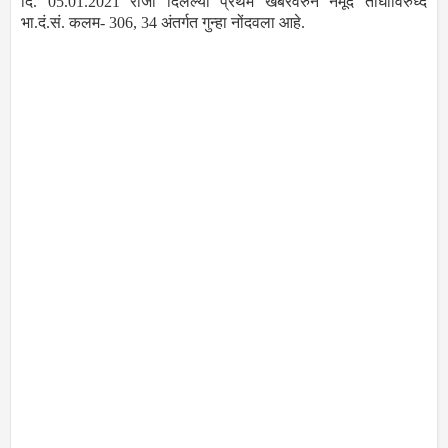
दि. 05.01.2021 रोजी दिलेल्या प्रथम खबरेवरुन नमूद तीघांविरुध्द
भा.दं.सं. कलम- 306, 34 अंतर्गत गुन्हा नोंदवला आहे.