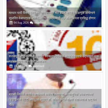
मतदार यादी विशेष पुनरीक्षण कार्यक्रमात मोठे बदल; भारत निवडणूक आयोगाने
सुधारित वेळापत्रक जाहीर; अंतिम मतदार यादी २७ ऑक्टोबरला प्रसिद्ध होणार
04
Aug
2026
undefined
शतकपूर्ती वर्षानिमित्त कल्याणात स्वच्छता निरीक्षक अभ्यासक्रमाचे उद्घाटन; भव्य
महारक्तदान शिबिराचेही आयोजन
19
Jul
2026
undefined
ब्राह्मी लिपीचे भारतीय भाषांमध्ये रूपांतर करणाऱ्या अत्याधुनिक उपकरणाच्या
डिझाईनला पेटंट; अणदूरचे सुपुत्र डॉ. सचिन कंदले यांच्या संशोधनाला राष्ट्रीय