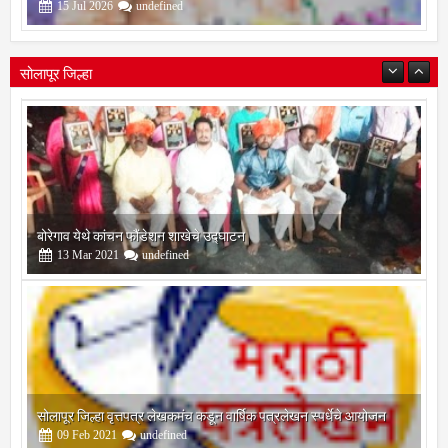
गौरव
15
Jul
2026
undefined
सोलापूर जिल्हा
बोरेगाव येथे कांचन फौंडेशन शाखेचे उद्घाटन
13
Mar
2021
undefined
सोलापूर जिल्हा वृत्तपत्र लेखकमंच कडून वार्षिक पत्रलेखन स्पर्धेचे आयोजन