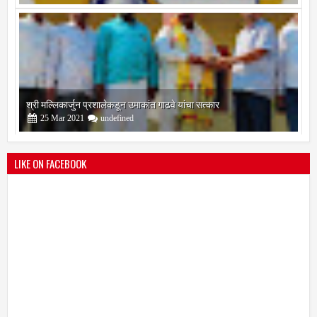
09
Feb
2021
undefined
श्री मल्लिकार्जुन प्रशालेकडून उमाकांत गाढवे यांचा सत्कार
25
Mar
2021
undefined
LIKE ON FACEBOOK
भारतीय जनता पक्ष चिटणीसपदी उमाकांत गाढवे यांची निवड
19
Mar
2021
undefined