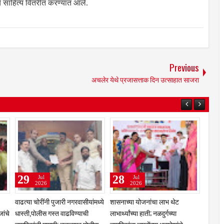
चे साहित्य वितरीत करण्यात आले.
Previous
अचलेर येथे प्रजासत्ताक दिन उत्साहात साजरा
31
29
Jul
Jul
2026
2026
ानीच्या चरणी तेलंगणा
कुलस्वामिनीच्या चरणी अभिनेत्री
झरेगावच्या दत्त मठात गुरुपौर्
्यक्ष; बंजारा
प्राजक्ता माळी; तुळजाभवानी मंदिरात
भक्तिरंग; 'दासबोध'वर काका 