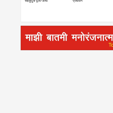
नागरिकांना लाखोंच्या धनादेशांचे
येथे सदिच्छा भेट; तुळजाभवानीची
समाजाकडून ज
वितरण
प्रतिमा, शाल व पुष्पगुच्छ देऊन केला
सत्कार; राजकीय व सामाजिक
विषयांवर चर्चा