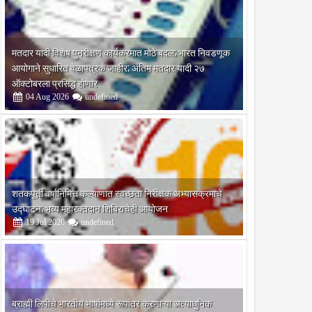
मतदार यादी विशेष पुनरीक्षण कार्यक्रमात मोठे बदल; भारत निवडणूक
आयोगाने सुधारित वेळापत्रक जाहीर; अंतिम मतदार यादी २७
ऑक्टोबरला प्रसिद्ध होणार
04
Aug
2026
undefined
शतकपूर्ती वर्षानिमित्त कल्याणात स्वच्छता निरीक्षक अभ्यासक्रमाचे
उद्घाटन; भव्य महारक्तदान शिबिराचेही आयोजन
19
Jul
2026
undefined
णिमेचा
महाराजांचे
ब्राह्मी लिपीचे भारतीय भाषांमध्ये रूपांतर करणाऱ्या अत्याधुनिक