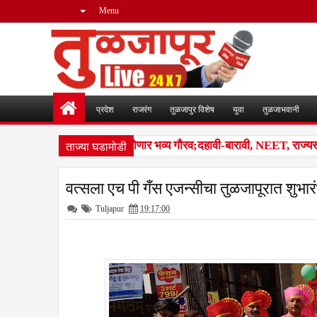
Menu
प्रदेश
राजरंग
तुळजापुर विशेष
युवा
तुळजाभवानी
ताज्या घडामोडी
बंजारा समाजातील गुणवंतांचा होणार भव्य गौरव;दहावी-बारावी, NEET, राज्यस्तरी
वत्सला एच पी गँस एजन्सीचा तुळजापूरात शुभार
Tuljapur
19:17:00