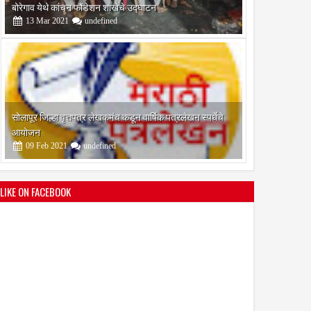
आयोजन
09
Feb
2021
undefined
श्री मल्लिकार्जुन प्रशालेकडून उमाकांत गाढवे यांचा सत्कार
25
Mar
2021
undefined
LIKE ON FACEBOOK
भारतीय जनता पक्ष चिटणीसपदी उमाकांत गाढवे यांची निवड
19
Mar
2021
undefined