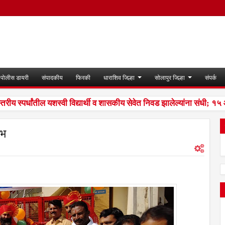
पोलीस डायरी
संपादकीय
फिरकी
धाराशिव जिल्हा
सोलापुर जिल्हा
संपर्क
य स्पर्धांतील यशस्वी विद्यार्थी व शासकीय सेवेत निवड झालेल्यांना संधी; १५ 
ंभ