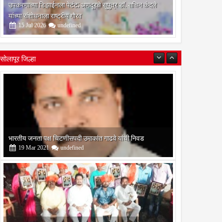
उपकरणाच्या डिझाईनला पेटंट; अणदूरचे सुपुत्र डॉ. सचिन कंदले
यांच्या संशोधनाला राष्ट्रीय गौरव
15
Jul
2026
undefined
सोलापूर जिल्हा
बोरेगाव येथे कांचन फौंडेशन शाखेचे उद्घाटन
13
Mar
2021
undefined
सोलापूर जिल्हा वृत्तपत्र लेखकमंच कडून वार्षिक पत्रलेखन स्पर्धेचे