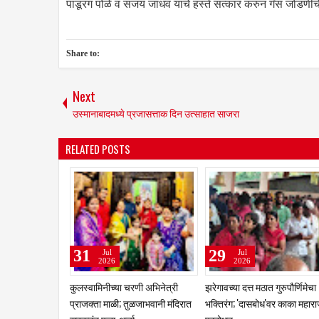
पांडूरंग पोळे व संजय जाधव यांचे हस्ते सत्कार करुन गँस जोडणी
Share to:
Next
उस्मानाबादमध्ये प्रजासत्ताक दिन उत्साहात साजरा
RELATED POSTS
28
24
14
Jul
Jul
Jul
2026
2026
2026
शासनाच्या योजनांचा लाभ थेट
भाजप प्रदेशाध्यक्ष रविंद्र चव्हाण यांची
श्री तुळजाभव
लाभार्थ्यांच्या हाती; नळदुर्गच्या
आमदार बसवराज पाटील यांना मुरुम
विधानसभा उपाध