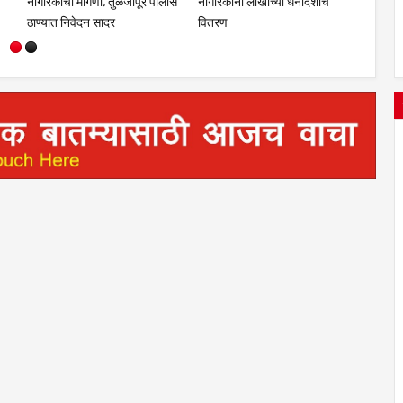
ंगी सत्कार
सहकुटुंब पूजा-अर्चा
प्रबोधन