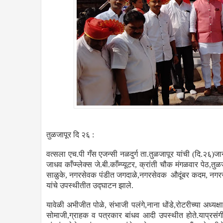
तुळजापूर दि २६ :
वत्सला एच.पी गँस एजन्सी नळदुर्ग ता.तुळजापूर यांची (दि.२६)ज
जाधव काँप्म्लेक्स जे.बी.काँम्प्यूटर, क्रांती चौक मंगळवार पेठ,त
साळुके, नगरसेवक पंडीत जगदाळे,नगरसेवक औदूंबर कदम, नगर
यांचे उपस्थीतीत उद्घाटन झाले.
यावेळी अभीजीत पोळे, संभाजी पलंगे,नाना धोंडे,रोटरीच्या अध्यक
सोमाजी,ग्राहक व पत्रकार बांधव आदी उपस्थीत होते.याप्रसंग