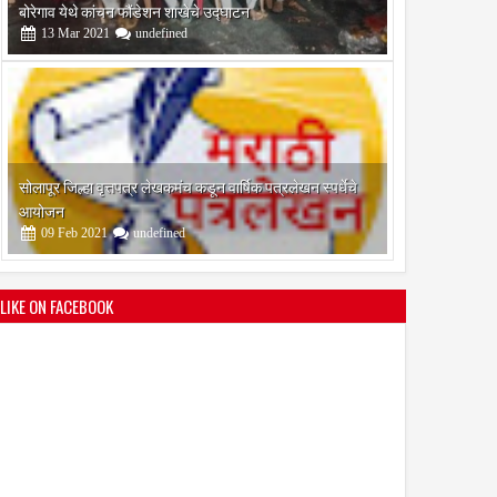
आयोजन
09
Feb
2021
undefined
श्री मल्लिकार्जुन प्रशालेकडून उमाकांत गाढवे यांचा सत्कार
25
Mar
2021
undefined
LIKE ON FACEBOOK
भारतीय जनता पक्ष चिटणीसपदी उमाकांत गाढवे यांची निवड
19
Mar
2021
undefined