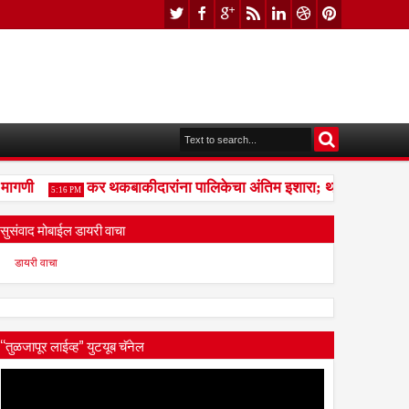
गणी
कर थकबाकीदारांना पालिकेचा अंतिम इशारा; थकित कर न भरल्या
5:16 PM
सुसंवाद मोबाईल डायरी वाचा
डायरी वाचा
“तुळजापूर लाईव्ह” युटयूब चॅनेल