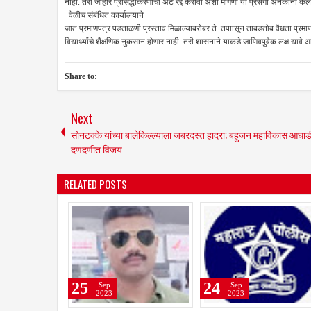
नाही. तरी जाहीर प्रसिद्धीकरणाची अट रद्द करावी अशी मागणी या प्रसंगी अनेकांनी केल
वेळीच संबंधित कार्यालयाने
जात प्रमाणपत्र पडताळणी प्रस्ताव मिळाल्याबरोबर ते तपाासून ताबडतोब वैधता प्रमाण
विद्यार्थ्यांचे शैक्षणिक नुकसान होणार नाही. तरी शासनाने याकडे जाणिवपुर्वक लक्ष द्
Share to:
Next
सोनटक्के यांच्या बालेकिल्ल्याला जबरदस्त हादरा; बहुजन महाविकास आघा
दणदणीत विजय
RELATED POSTS
22
21
21
Sep
Sep
Sep
2023
2023
2023