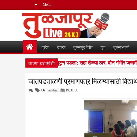
Menu
प्रदेश
राजरंग
तुळजापुर विशेष
युवा
तुळजाभवानी
ताज्या घडामोडी
न लांडग्यांचा कळप शेळ्यांवर तुटून पडला; सहा शेळ्या ठार, दोन गंभीर जखमी
जातपडताळणी प्रमाणपत्र मिळण्यासाठी विद्यार्थ्
Osmanabad
19:31:00