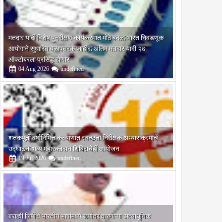
मतदार यादी विशेष पुनरीक्षण कार्यक्रमात मोठे बदल; भारत निवडणूक
आयोगाने सुधारित वेळापत्रक जाहीर; अंतिम मतदार यादी २७
ऑक्टोबरला प्रसिद्ध होणार
04
Aug
2026
undefined
शतकपूर्ती वर्षानिमित्त कल्याणात स्वच्छता निरीक्षक अभ्यासक्रमाचे
उद्घाटन; भव्य महारक्तदान शिबिराचेही आयोजन
19
Jul
2026
undefined
ब्राह्मी लिपीचे भारतीय भाषांमध्ये रूपांतर करणाऱ्या अत्याधुनिक