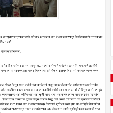
व जातप्रमाणपत्र पडताळणी अनिवार्य असल्याने जात वैधता प्रमाणपत्र मिळविण्यासाठी उस्मानाबाद
ास मिळत आहे.
बूज ऐकावयास मिळाली.
विद्यार्थ्यांच्या समस्या जाणून घेऊन त्यांना योग्य ते मार्गदर्शन करत नियमाप्रमाणे त्रुटींची
 व पदवीका आभ्यासक्रमाला प्रवेश मिळण्याचा मार्ग मोकळा झाल्यने विद्यार्थ्यी समाधान व्यक्त करत
ा गोंधळ दिसून आला.ज्यांनी नेता कार्यकर्ता म्हणून या कार्यालयातील कर्मचाऱ्यास आपले संबंध
र यांच्या फाईल खालीवर करून आपले काम साधण्यासाठीची त्यांची एकच धावपळ यावेळी दिसून आली. त्यामुळे
 काम चालूवर आहे. लाँगिंग होत आहे. तुम्ही बाहेर था़ंबा असे म्हणून त्यांना बाहेर काढणे व पुढाऱ्यांना
शिवाय रक्त नात्यातील पुरावा जोडून वंशावळ सिद्ध केले असले तरी ज्याचे वैद्य प्रमाणपत्र जोडले
जे पुन्हा पंधरा दिवस जात वैधताप्रमाणपत्र मिळसाठी प्रतिक्षा करणे होय. या अटीमुळे विद्यार्थ्यांची
्यातील जातवैधता प्रमाणपत्रा सोबत व त्याचे शपथ पत्र जोडल्यास जाहीर प्रसिद्धीकरण करण्याची गरज