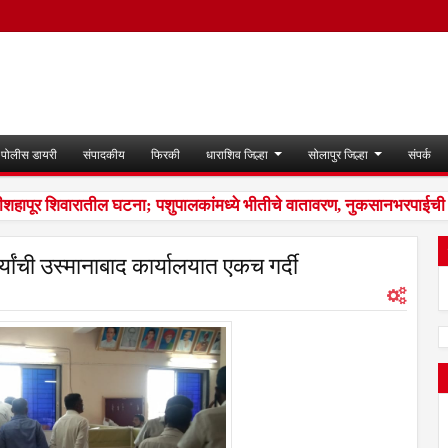
पोलीस डायरी
संपादकीय
फिरकी
धाराशिव जिल्हा
सोलापुर जिल्हा
संपर्क
शहापूर शिवारातील घटना; पशुपालकांमध्ये भीतीचे वातावरण, नुकसानभरपाईची मा
यांची उस्मानाबाद कार्यालयात एकच गर्दी