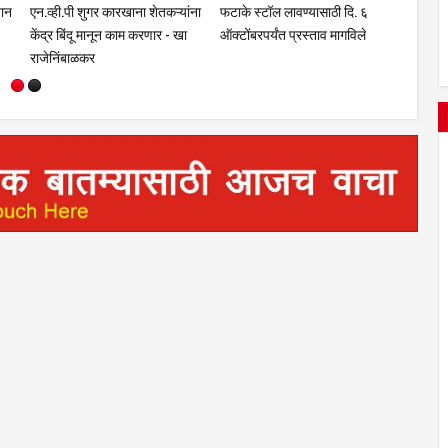
र्यंत शेतकऱ्यांना
भंडारी येथील नितीन शिंदे आर्मी
अवैध मद्य विरोधी विशेष मोहिमे
ण्यासाठी
कम्बाईन ट्रेनिंगसाठी अमेरिकेला रवाना
जिल्हा भरात 12 छापे
चे आदेश