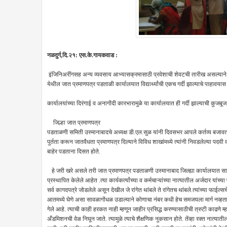
नळदुर्ग,दि.२१: एस.के.गायकवाड :
इंजिनिअरींगसह अन्य व्यवसाय आभ्यासक्रमासाठी प्रवेशाची शेवटची तारीख असल्याने 
येथील जात प्रमाणपत्र पडताळी कार्यालयात विद्यार्थ्यांची एकच गर्दी झाल्याचे पाहावय
कार्यालयांच्या दिरंगाई व अनागोंदी कारभारामुळे या कार्यालयात ही गर्दी झाल्याची कुज
जिल्हा जात प्रमाणपत्र
पडताळणी समिती उस्मानाबादचे अध्यक्ष डी.एल.सुळ यांनी दिवसभर आपले कर्तव्य बजावत अनेक 
पुर्तता करून जातवैधता प्रमाणपत्र दिल्याने विविध शाखांमध्ये त्यांनी निवडलेल्या पदवी
बाहेर पडताना दिसत होते.
हे जरी खरे असले तरी जात प्रमाणपत्र पडताळणी उस्मानाबाद जिल्ह्या कार्यालयात सावळ
प्रस्थापित केलेले आहेत .त्या कार्यकर्त्यांच्या व कर्मचाऱ्यांच्या नात्यातील अर्जदा
सर्व कागदपत्रे जोडलेले असून देखील जे रांगेत थांबले ते रांगेतच थांबले.त्यांच्या फाईल्सचे
आतमध्ये घेणे असा सावळागोंधळ उडाल्याने कोणाचा नंबर कधी हेच समजयला मार्ग नव्हता .
गेले आहे. त्याची काही हरकत नाही म्हणून जाहीर प्रसिद्ध करण्यासाठीची त्रुटी काढणे म्हण
अँडमिशनची वेळ निघून जाते. त्यामुळे त्याचे शैक्षणिक नुकसान होते. तेंव्हा रक्त नात