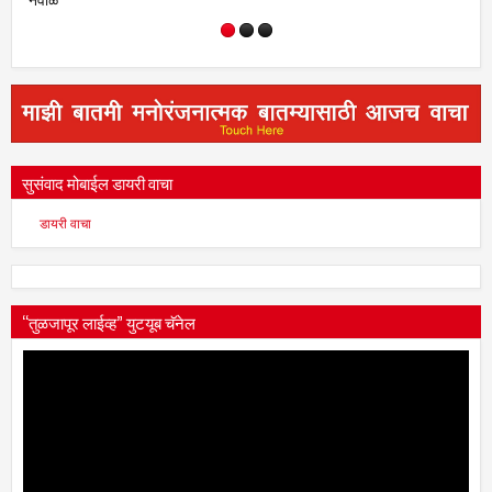
सुसंवाद मोबाईल डायरी वाचा
डायरी वाचा
“तुळजापूर लाईव्ह” युटयूब चॅनेल