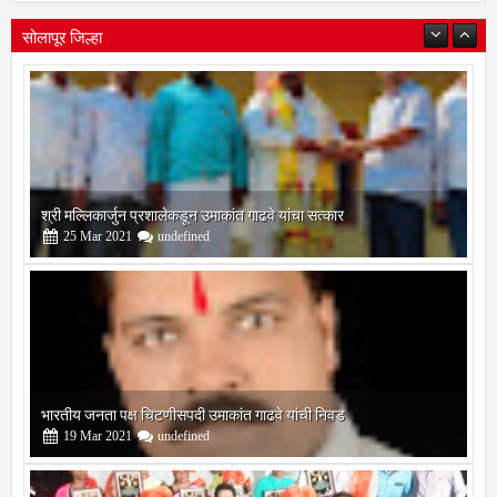
सोलापूर जिल्हा
श्री मल्लिकार्जुन प्रशालेकडून उमाकांत गाढवे यांचा सत्कार
25
Mar
2021
undefined
भारतीय जनता पक्ष चिटणीसपदी उमाकांत गाढवे यांची निवड
19
Mar
2021
undefined