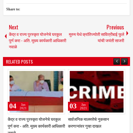
Share to:
Next
Previous
केंद्र व राज्य पुरस्कृत योजनेचे घरकुल
मुरुम येथे क्रांतिज्योती सावित्रीबाई फुले
पुर्ण करा - अति. मुख्य कार्यकारी आधिकारी
यांची जयंती साजरी
नवाळे
RELATED POSTS
03
20
Jan
Dec
2021
2020
ल
सार्वजनिक मालमत्तेचे नुकसान
कळंब तालुक्यातील युवकांचा "मनसे" मध्ये
कळं
कारी
करणाऱ्यांवर गुन्हा दाखल
प्रवेश
उप
राष