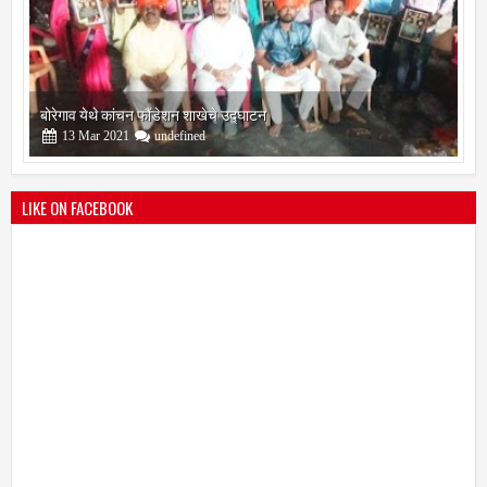
बोरेगाव येथे कांचन फौंडेशन शाखेचे उद्घाटन
13
Mar
2021
undefined
LIKE ON FACEBOOK
सोलापूर जिल्हा वृत्तपत्र लेखकमंच कडून वार्षिक पत्रलेखन स्पर्धेचे आयोजन
09
Feb
2021
undefined