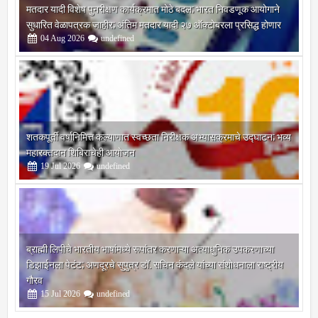
मतदार यादी विशेष पुनरीक्षण कार्यक्रमात मोठे बदल; भारत निवडणूक आयोगाने
सुधारित वेळापत्रक जाहीर; अंतिम मतदार यादी २७ ऑक्टोबरला प्रसिद्ध होणार
04
Aug
2026
undefined
शतकपूर्ती वर्षानिमित्त कल्याणात स्वच्छता निरीक्षक अभ्यासक्रमाचे उद्घाटन; भव्य
महारक्तदान शिबिराचेही आयोजन
19
Jul
2026
undefined
ब्राह्मी लिपीचे भारतीय भाषांमध्ये रूपांतर करणाऱ्या अत्याधुनिक उपकरणाच्या
डिझाईनला पेटंट; अणदूरचे सुपुत्र डॉ. सचिन कंदले यांच्या संशोधनाला राष्ट्रीय
गौरव
15
Jul
2026
undefined