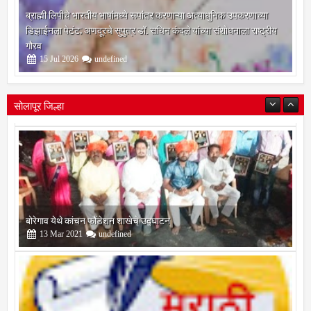
ब्राह्मी लिपीचे भारतीय भाषांमध्ये रूपांतर करणाऱ्या अत्याधुनिक उपकरणाच्या
डिझाईनला पेटंट; अणदूरचे सुपुत्र डॉ. सचिन कंदले यांच्या संशोधनाला राष्ट्रीय
गौरव
15
Jul
2026
undefined
सोलापूर जिल्हा
बोरेगाव येथे कांचन फौंडेशन शाखेचे उद्घाटन
13
Mar
2021
undefined