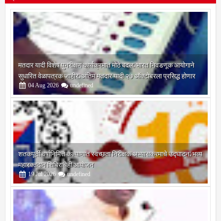
प्रदेश
मतदार यादी विशेष पुनरीक्षण कार्यक्रमात मोठे बदल; भारत निवडणूक आयोगाने
सुधारित वेळापत्रक जाहीर; अंतिम मतदार यादी २७ ऑक्टोबरला प्रसिद्ध होणार
04
Aug
2026
undefined
शतकपूर्ती वर्षानिमित्त कल्याणात स्वच्छता निरीक्षक अभ्यासक्रमाचे उद्घाटन; भव्य
महारक्तदान शिबिराचेही आयोजन
19
Jul
2026
undefined