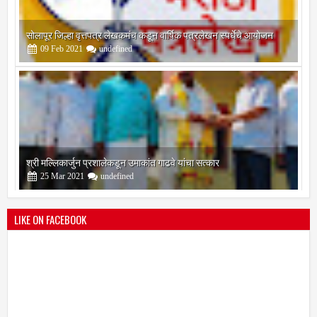
सोलापूर जिल्हा वृत्तपत्र लेखकमंच कडून वार्षिक पत्रलेखन स्पर्धेचे आयोजन
09
Feb
2021
undefined
श्री मल्लिकार्जुन प्रशालेकडून उमाकांत गाढवे यांचा सत्कार
25
Mar
2021
undefined
LIKE ON FACEBOOK
भारतीय जनता पक्ष चिटणीसपदी उमाकांत गाढवे यांची निवड
19
Mar
2021
undefined