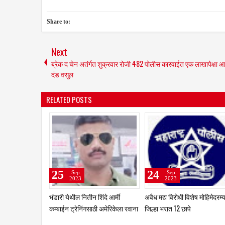
Share to:
Next
ब्रेक द चेन अतंर्गत शुक्रवार रोजी 482 पोलीस कारवाईत एक लाखापेक्षा
दंड वसुल
RELATED POSTS
22
21
2
Sep
Sep
2023
2023
ऱ्यांना
फटाके स्टॉल लावण्यासाठी दि. ६
धाराशिव : सर्व प्रकल्पातील पाणी हे
25 ट
- खा
ऑक्टोंबरपर्यंत प्रस्ताव मागविले
केवळ पिण्याकरिता आरक्षित करण्याचे
आगा
जिल्हाधिकाऱ्यांचे निर्देश
जिल्