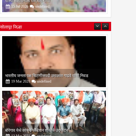
यांच्या संशोधनाला राष्ट्रीय गौरव
15
Jul
2026
undefined
सोलापूर जिल्हा
बोरेगाव येथे कांचन फौंडेशन शाखेचे उद्घाटन
13
Mar
2021
undefined
सोलापूर जिल्हा वृत्तपत्र लेखकमंच कडून वार्षिक पत्रलेखन स्पर्धेचे
आयोजन
09
Feb
2021
undefined