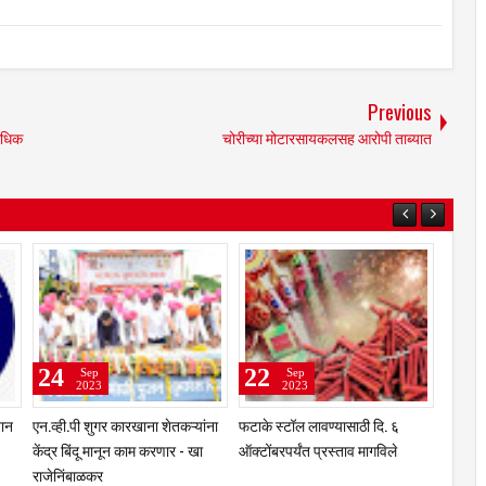
Previous
 आधिक
चोरीच्या मोटारसायकलसह आरोपी ताब्यात
1
25
24
Sep
Sep
Sep
2023
2023
2023
क्के मर्यादेपर्यंत शेतकऱ्यांना
भंडारी येथील नितीन शिंदे आर्मी
अवैध मद्य विरोधी व
ऊ रक्कम देण्यासाठी
कम्बाईन ट्रेनिंगसाठी अमेरिकेला रवाना
जिल्हा भरात 12 छाप
हाधिकाऱ्यांचे आदेश