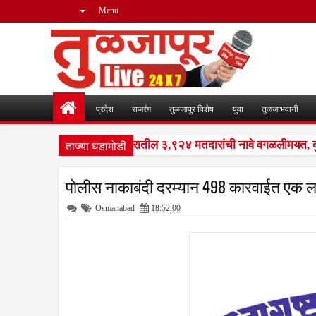
Menu
प्रदेश
राजरंग
तुळजापुर विशेष
युवा
तुळजाभवानी
ताज्या घडामोडी
सआयआर मोहीम : नळदुर्ग शहरातील ३,९२४ मतदारांची नावे वगळलीमयत, दुबार
पोलीस नाकाबंदी दरम्यान 498 कारवाईत एक ल
Osmanabad
18:52:00