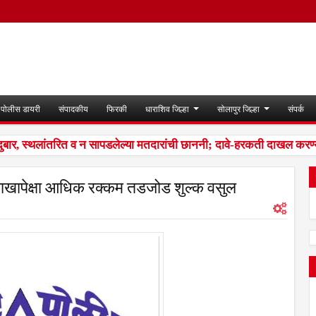
पोलीस डायरी
संपादकीय
फिरकी
धाराशिव जिल्हा
सोलापुर जिल्हा
संपर्क
, स्थलांतरित व न सापडलेल्या मतदारांची छाननी; दावे-हरकती दाखल करण्या
ाखापेक्षा आधिक रक्कम तडजोड शुल्क वसुल