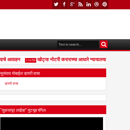
चे आवाहन
खोट्या नोटरी कराराच्या आधारे न्यायालयाची दिशाभूल केल
3:34 PM
सुसंवाद मोबाईल डायरी वाचा
डायरी वाचा
“तुळजापूर लाईव्ह” युटयूब चॅनेल