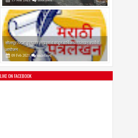
श्री मल्लिकार्जुन प्रशालेकडून उमाकांत गाढवे यांचा सत्कार
25
Mar
2021
undefined
LIKE ON FACEBOOK
भारतीय जनता पक्ष चिटणीसपदी उमाकांत गाढवे यांची निवड
19
Mar
2021
undefined