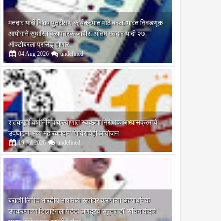
मतदार यादी विशेष पुनरीक्षण कार्यक्रमात मोठे बदल; भारत निवडणूक
आयोगाने सुधारित वेळापत्रक जाहीर; अंतिम मतदार यादी २७
ऑक्टोबरला प्रसिद्ध होणार
04
Aug
2026
undefined
शतकपूर्ती वर्षानिमित्त कल्याणात स्वच्छता निरीक्षक अभ्यासक्रमाचे
उद्घाटन; भव्य महारक्तदान शिबिराचेही आयोजन
19
Jul
2026
undefined
िशेष मोहिमेदरम्यान
ब्राह्मी लिपीचे भारतीय भाषांमध्ये रूपांतर करणाऱ्या अत्याधुनिक
े
उपकरणाच्या डिझाईनला पेटंट; अणदूरचे सुपुत्र डॉ. सचिन कंदले