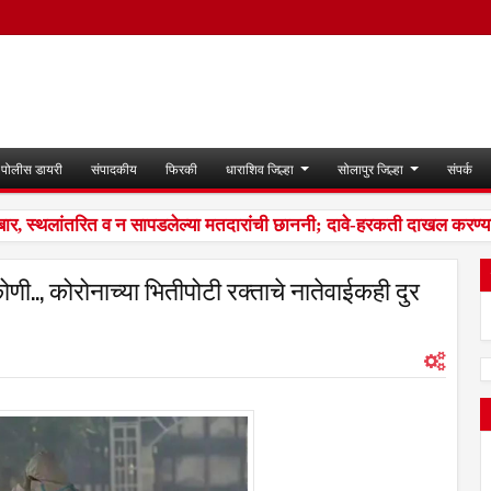
पोलीस डायरी
संपादकीय
फिरकी
धाराशिव जिल्हा
सोलापुर जिल्हा
संपर्क
 स्थलांतरित व न सापडलेल्या मतदारांची छाननी; दावे-हरकती दाखल करण्याच
ोणी.., कोरोनाच्या भितीपोटी रक्ताचे नातेवाईकही दुर