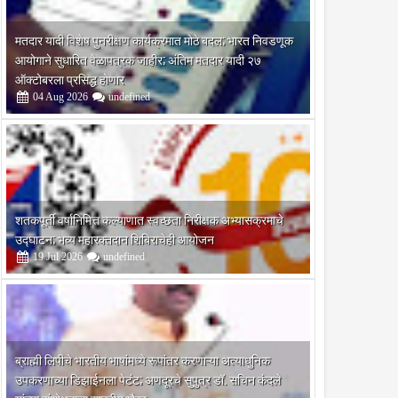
मतदार यादी विशेष पुनरीक्षण कार्यक्रमात मोठे बदल; भारत निवडणूक
आयोगाने सुधारित वेळापत्रक जाहीर; अंतिम मतदार यादी २७
ऑक्टोबरला प्रसिद्ध होणार
04
Aug
2026
undefined
शतकपूर्ती वर्षानिमित्त कल्याणात स्वच्छता निरीक्षक अभ्यासक्रमाचे
उद्घाटन; भव्य महारक्तदान शिबिराचेही आयोजन
19
Jul
2026
undefined
ब्राह्मी लिपीचे भारतीय भाषांमध्ये रूपांतर करणाऱ्या अत्याधुनिक
उपकरणाच्या डिझाईनला पेटंट; अणदूरचे सुपुत्र डॉ. सचिन कंदले