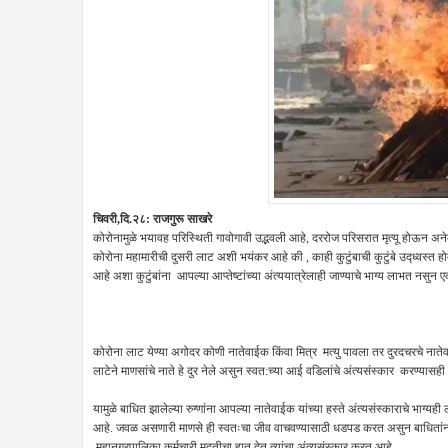
चिवरी,दि.२८: राजगुरू साखरे
कोरोनामुळे भयावह परिस्थिती गावोगावी उद्भवली आहे, दररोज परिसरात मृत्यू होऊन अने
कोरोना महामारीची दुसरी लाट अशी भयंकर आहे की , काही कुटुंबाची कुटुंबे उद्ध्वस्त हो
आहे अशा कुटुंबांना आपल्या आप्तेष्टांच्या अंत्ययात्रेलाही जाण्याचे भाग्य लाभत नसुन
कोरोना लाट येण्या अगोदर कोणी नातेवाईक किंवा मित्र मत्यु पावला तर दुरदचरचे नातेवाईक
लाटेने माणसांचे नाते हे दुर नेले असुन स्वत:च्या आई वडिलांचे अंत्यसंस्कार करण्यास
यामुळे बाधित झालेल्या रुग्णांना आपल्या नातेवाईक यांच्या हस्ते अंत्यसंस्काराचे भाग
आहे. जवळ असणारी माणसे ही स्वतःचा जीव वाचवण्यासाठी धडपड करत असुन बाधितांन
,महानगरपालिका कर्मचारी मदतीचा हात देत त्यांचा अंत्यसंस्कार करत आहे,