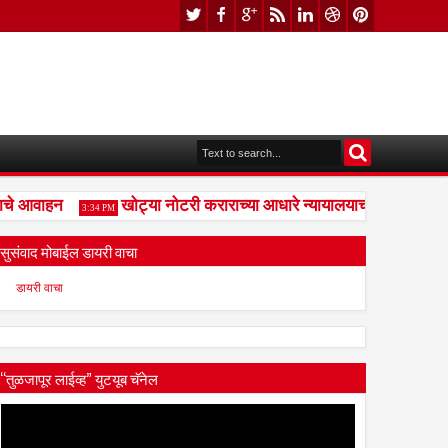
े आवाहन
खोट्या नोटरी कराराच्या आधारे न्यायालयाची दिशाभूल केल्
3:34 PM
सुसंवाद मोबाईल डायरी वाचा
डायरी वाचा
“तुळजापूर लाईव्ह” युटयूब चॅनेल