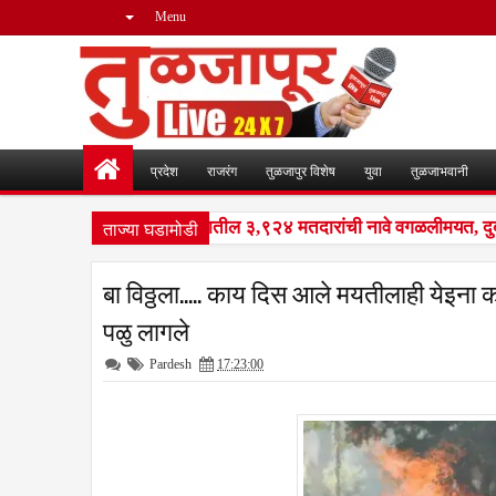
Menu
प्रदेश
राजरंग
तुळजापुर विशेष
युवा
तुळजाभवानी
ताज्या घडामोडी
आयआर मोहीम : नळदुर्ग शहरातील ३,९२४ मतदारांची नावे वगळलीमयत, दुबार,
बा विठ्ठला..... काय दिस आले मयतीलाही येइना क
पळु लागले
Pardesh
17:23:00