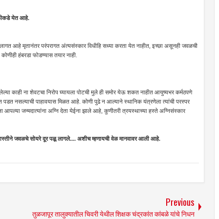
ळीकडे येत आहे.
ागत आहे मृतानंतर परंपरागत अंत्यसंस्कार विधीहि सध्या करता येत नाहीत, इच्छा असूनही जवळची
ेवून कोणीही हंबरडा फोडण्यास तयार नाही.
रमलेल्या काही ना शेवटचा निरोप घ्यायला पोटची मुले ही समोर येऊ शकत नाहीत आयुष्यभर कर्मठपणे
त पडत नसल्याची पाहावयास मिळत आहे. कोणी पुढे न आल्याने स्थानिक यंत्रणेला त्यांची परस्पर
 आपल्या जन्मदात्यांना अग्नि देता येईना झाले आहे, कुणीतरी त्रयस्थाच्या हस्ते अग्निसंस्कार
धास्तीने जवळचे सोयरे दूर पळू लागले.... अशीच म्हणायची वेळ मानवावर आली आहे.
Previous
तुळजापूर तालुक्यातील चिवरी येथील शिक्षक चंद्रकांत कांबळे यांचे निधन