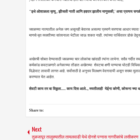
"इथे ओशाळला मृत्यू , झीजली नाती आणि हद्दपार झालीय माणुसकी,' असा प्रत्यय सग
जवळच्या नात्यातील अनेक जण असूनही बेवारस असल्या प्रमाणे सरणाचा आधार घ्यावा ल
माणसे मृत व्यक्तीच्या सांत्वनाला भेटीला जाऊ शकत नाही. त्यांच्या पार्थिवावर डोकं ठ
अखेरची सोबत देण्यासाठी जवळच्या चार लोकांचा खांदाही त्यांना लाभेना. सदैव गर्दीत 
कर्मकांड कवटाळणारे अनेकाच्या तोंडात अखेरच्या शेवटचा क्षणी पाण्याचा घोटही विधिव
विल्हेवाट लावावी लागत आहे. सर्वांसाठी हे अनुभव विलक्षण वेदनादायी असून सख्या मुलाला
करण्यात येत आहेत.
शेवटी काय तर बा विठ्ठला..... काय दिस आले.., मयतीलाही येईना कोणी, कोरूना च्या 
Share to:
Next
तुळजापूर तालुक्यातील तामलवाडी येथे दोनशे पन्नास नागरीकांचे लसीकरण