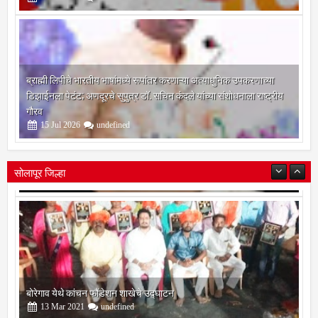
19
Jul
2026
undefined
ब्राह्मी लिपीचे भारतीय भाषांमध्ये रूपांतर करणाऱ्या अत्याधुनिक उपकरणाच्या
डिझाईनला पेटंट; अणदूरचे सुपुत्र डॉ. सचिन कंदले यांच्या संशोधनाला राष्ट्रीय
गौरव
15
Jul
2026
undefined
सोलापूर जिल्हा
बोरेगाव येथे कांचन फौंडेशन शाखेचे उद्घाटन
13
Mar
2021
undefined