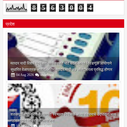
आपला आगमन क्रमांक
8
5
6
3
0
0
4
प्रदेश
मतदार यादी विशेष पुनरीक्षण कार्यक्रमात मोठे बदल; भारत निवडणूक आयोगाने
सुधारित वेळापत्रक जाहीर; अंतिम मतदार यादी २७ ऑक्टोबरला प्रसिद्ध होणार
04
Aug
2026
undefined
शतकपूर्ती वर्षानिमित्त कल्याणात स्वच्छता निरीक्षक अभ्यासक्रमाचे उद्घाटन; भव्य
महारक्तदान शिबिराचेही आयोजन