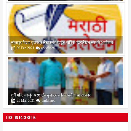
सोलापूर जिल्हा वृत्तपत्र लेखकमंच कडून वार्षिक पत्रलेखन स्पर्धेचे आयोजन
09
Feb
2021
undefined
श्री मल्लिकार्जुन प्रशालेकडून उमाकांत गाढवे यांचा सत्कार
25
Mar
2021
undefined
LIKE ON FACEBOOK