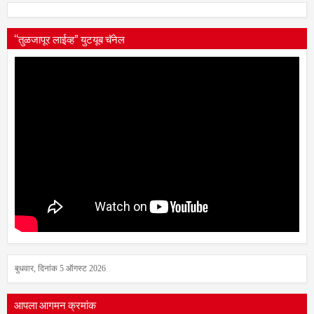
“तुळजापूर लाईव्ह” युटयूब चॅनेल
बुधवार, दिनांक 5 ऑगस्ट 2026