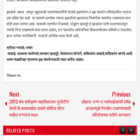
पाहिजे ,जेणेकरून ऑक्सिजनची कमतरता भासणार नाही.
झाडाचे महत्व जाणून खुदावाडी ग्रामपंचायतींनी केलेले वृक्षारोपण व वृक्ष संवर्धन परिसरातील गावांना
एक संदेश देत आहे. या प्रमाणे प्रत्येक गावात वृक्षारोपण झाल्यास निसर्गाचा समतोल राखण्यास फार
मोठी मदत ठरणार आहे. याकामी स्वप्नील टिकम्बरे, पांडुरंग व्हलदुरे हे झाडाला पाणी घालण्यापासून
त्यांची निगा राखण्याचे काम करत आहेत, तर गावातील सार्वजनिक शिवजन्मोत्सव समिती व गावातील
इतर अनेक नागरिकांनी यासाठी आर्थिक मदत केली आहे,
श्रीधर नरवडे, वसंत
कबाडे, आकाश सालेगावे,भास्कर व्हलदुरे, केशवराज बोगंरगे, शशिकांत कबाडे,शशिकांत सांगवे आदी
तरुण मंडळीसह ग्रामस्थ वृक्ष संवर्धनासाठी मदत करीत आहेत.
Share to:
Next
Previous
2012 बॅच श्रीकृष्ण महाविद्यालय गुंजोटीने
लोहारा: रुग्ण व नातेवाईकांची लॉक
केली कै.बाळासाहेब ठाकरे कोविड सेंटर
डाऊनमुळे गैरसोय टाळण्यासाठी
मधील रुग्णांना मदत
काँग्रेसच्या वतीने अन्नदान
RELATED POSTS