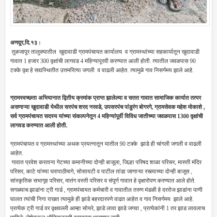
अणदूर,दि.१३ :
तुळजापूर तालुक्यातील खुदावाडी ग्रामपंचायत कार्यालय व ग्रामस्थांच्या सहकार्यातून खुदावाडी
गावात 1 हजार 300 वृक्षांची लागवड 4 महिन्यापूरवी करण्यात आली होती. त्यातील जवळपास 90
टक्के वृक्ष हे सद्यस्थितीत उत्तमरित्या जगली व वाढली आहेत. त्यामुळे गाव निसर्गमय झाले आहे.
ग्रामस्वच्छता अभियानात द्वितीय क्रमांक प्राप्त झालेल्या व सतत गावात सामाजिक कार्यात तत्पर
असणाऱ्या खुदावाडी येथील सरपंच शरद नरवडे, उपसरपंच पांडुरंग बोगरगे, ग्रामसेवक महेश मोकाशे ,
सर्व ग्रामपंचायत सदस्य यांच्या संकल्पनेतून 4 महिन्यांपूर्वी विविध जातीच्या जवळपास 1300 वृक्षांची
लागवड करण्यात आली होती.
ग्रामपंचायत व ग्रामस्थांच्या अथक प्रयत्नातून यातील 90 टक्के झाडे ही चांगली जगली व वाढली
आहेत.
गावात प्रवेश करताना गेटच्या कमानीच्या दोन्ही बाजूला, जिल्हा परिषद शाळा परिसर, मारुती मंदिर
परिसर, काटे यांच्या घरापाठीमागे, सोसायटी व पाटील तांडा जाणाऱ्या रस्त्याच्या दोन्ही बाजूस ,
सांस्कृतिक सभागृह परिसर, मातंग वस्ती परिसर व संपूर्ण गावात हे वृक्षारोपण करण्यात आले होते.
सगळ्याच झाडांना ट्री गार्ड , ग्रामपंचायत कर्मचारी व गावातील तरुण मंडळी हे दररोज झाडांना पाणी
घालत त्यांची निगा राखत त्यामुळे ही झाडे बहरदारपणे वाढत आहेत व गाव निसर्गमय झाले आहे.
प्रत्येक ट्री गार्ड वर वृक्षवल्ली आम्हा सोयरे, झाडे लावा झाडे जगवा , प्रत्येकांनी 1 तर झाड लावलाच