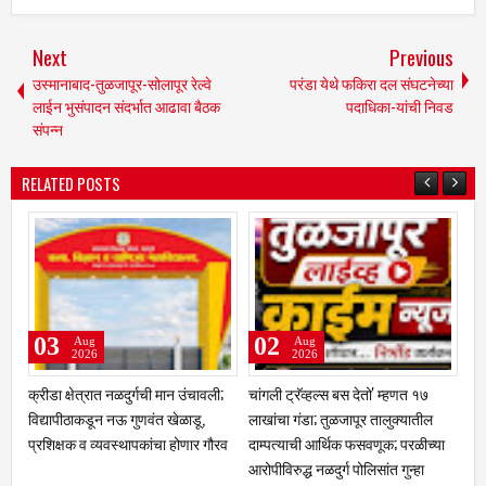
Next
Previous
उस्मानाबाद-तुळजापूर-सोलापूर रेल्वे
परंडा येथे फकिरा दल संघटनेच्या
लाईन भुसंपादन संदर्भात आढावा बैठक
पदाधिका-यांची निवड
संपन्न
RELATED POSTS
02
07
Aug
Aug
2026
2026
ावली;
चांगली ट्रॅव्हल्स बस देतो' म्हणत १७
एसआयआर मोहीम : नळदुर्ग शहरातील
ू,
लाखांचा गंडा; तुळजापूर तालुक्यातील
३,९२४ मतदारांची नावे वगळलीमयत,
र गौरव
दाम्पत्याची आर्थिक फसवणूक; परळीच्या
दुबार, स्थलांतरित व न सापडलेल्या
आरोपीविरुद्ध नळदुर्ग पोलिसांत गुन्हा
मतदारांची छाननी; दावे-हरकती दाखल