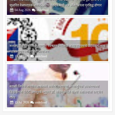
मतदार यादी विशेष पुनरीक्षण कार्यक्रमात मोठे बदल; भारत निवडणूक आयोगाने
सुधारित वेळापत्रक जाहीर; अंतिम मतदार यादी २७ ऑक्टोबरला प्रसिद्ध होणार
04
Aug
2026
undefined
शतकपूर्ती वर्षानिमित्त कल्याणात स्वच्छता निरीक्षक अभ्यासक्रमाचे उद्घाटन; भव्य
महारक्तदान शिबिराचेही आयोजन
19
Jul
2026
undefined
ब्राह्मी लिपीचे भारतीय भाषांमध्ये रूपांतर करणाऱ्या अत्याधुनिक उपकरणाच्या
डिझाईनला पेटंट; अणदूरचे सुपुत्र डॉ. सचिन कंदले यांच्या संशोधनाला राष्ट्रीय
गौरव
15
Jul
2026
undefined