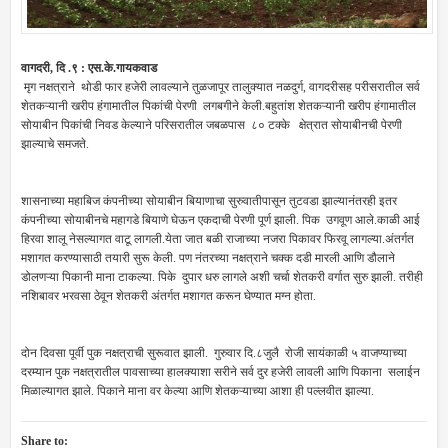
वागदरी, दि .९ : एस.के.गायकवाड
मृग नक्षत्राने थोडी फार हजेरी लावल्याने तुळजापूर तालुक्यात नळदुर्ग, वागदरीसह परीसरातील सर्व
शेतकऱ्यानी खरीप हंगामातील पिकांची पेरणी लगबगीने केली.बहुतांश शेतकऱ्यानी खरीप हंगामातील
सोयाबीन पिकांची निवड केल्याने परिसरातील जबळपास ८० टक्के क्षेत्रात सोयाबीनची पेरणी
झाल्याचे समजते.
शासनाच्या महाबिज कंपनीच्या सोयाबीन बियाणाचा सुरुवातीपासून तुटवडा झाल्यानंतरही इतर
कंपनीच्या सोयाबीनचे महागडे बियाणे घेऊन एकदाची पेरणी पूर्ण झाली. पिक उगवूण आले.काळी आई
हिरवा शालू नेसल्यागत वाटू लागली.येता जात बळी राजाच्या नजरा पिकावर फिरवू लागल्या.अंतर्गत
मशागत करण्यासाठी तयारी सुरू केली. पण नंतरच्या नक्षत्राने चक्क दडी मारली आणि डौलाने
डोलणऱ्या पिकानी माना टाकल्या. पिके दुपार धरु लागले अशी चर्चा शेतकरी वर्गात सुरु झाली. तरीही
नशिबावर भरवसा ठेवून शेतकरी अंतर्गत मशागत करून घेण्यात मग्न होता.
दोन दिवसा पूर्वी पुक नक्षत्राची सुरूवात झाली. गुरुवार दि.८जुलै रोजी सायंकाळी ५ वाजण्याच्या
दरम्यान पुक नक्षत्रातील पावसाच्या हालक्याशा सरीने सर्व दुर हजेरी लावली आणि पिकाना सलाईन
मिळाल्यागत झाले. पिकाने माना वर केल्या आणि शेतकऱ्याच्या आशा ही पल्लवीत झाल्या.
Share to: