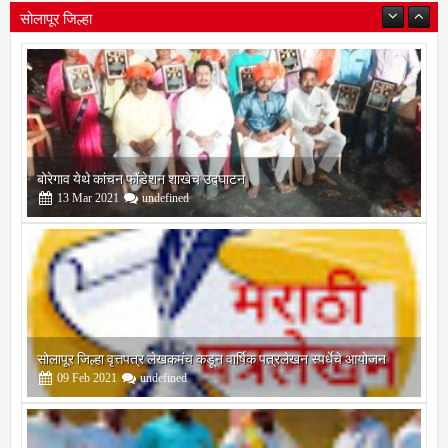
सोलापूर जिल्हा
बोरेगाव येथे कांचन फौंडेशन शाखेचे उद्घाटन
13
Mar
2021
undefined
सोलापूर जिल्हा वृत्तपत्र लेखकमंच कडून वार्षिक पत्रलेखन स्पर्धेचे आयोजन
09
Feb
2021
undefined