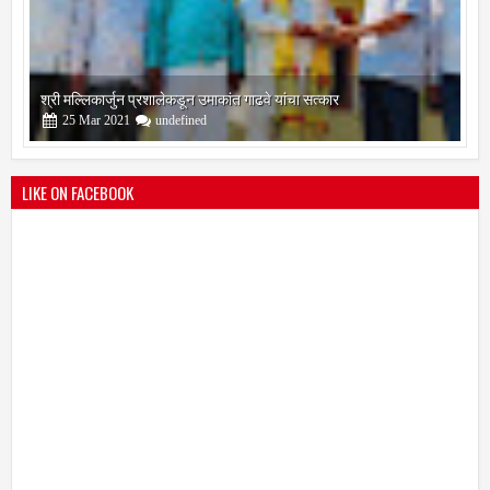
श्री मल्लिकार्जुन प्रशालेकडून उमाकांत गाढवे यांचा सत्कार
25
Mar
2021
undefined
LIKE ON FACEBOOK
भारतीय जनता पक्ष चिटणीसपदी उमाकांत गाढवे यांची निवड
19
Mar
2021
undefined