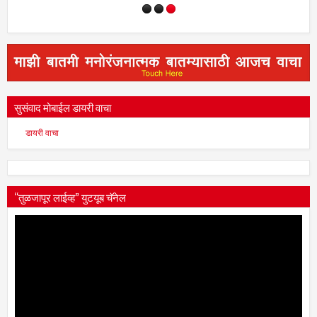
करण्याचे आवाहन
सुसंवाद मोबाईल डायरी वाचा
डायरी वाचा
“तुळजापूर लाईव्ह” युटयूब चॅनेल