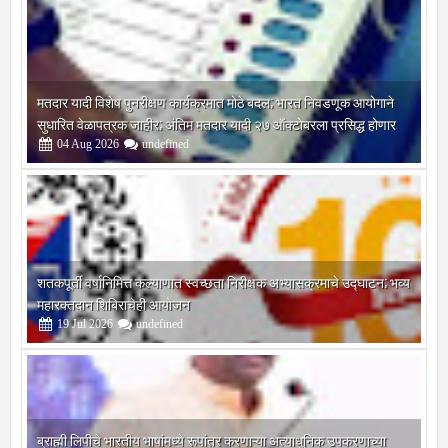
मतदार यादी विशेष पुनरीक्षण कार्यक्रमात मोठे बदल; भारत निवडणूक आयोगाने
सुधारित वेळापत्रक जाहीर; अंतिम मतदार यादी २७ ऑक्टोबरला प्रसिद्ध होणार
04
Aug
2026
undefined
शतकपूर्ती वर्षानिमित्त कल्याणात स्वच्छता निरीक्षक अभ्यासक्रमाचे उद्घाटन; भव्य
महारक्तदान शिबिराचेही आयोजन
19
Jul
2026
undefined