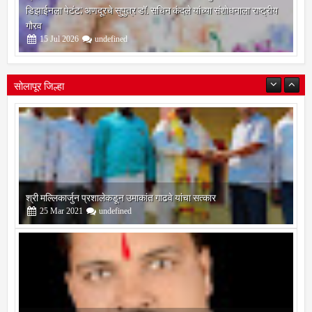
ब्राह्मी लिपीचे भारतीय भाषांमध्ये रूपांतर करणाऱ्या अत्याधुनिक उपकरणाच्या
डिझाईनला पेटंट; अणदूरचे सुपुत्र डॉ. सचिन कंदले यांच्या संशोधनाला राष्ट्रीय
गौरव
15
Jul
2026
undefined
सोलापूर जिल्हा
श्री मल्लिकार्जुन प्रशालेकडून उमाकांत गाढवे यांचा सत्कार
25
Mar
2021
undefined