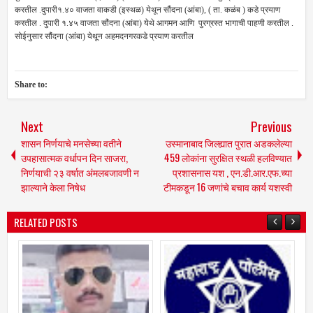
करतील .दुपारी१.४० वाजता वाकडी (इस्थळ) येथून सौंदना (आंबा), ( ता. कळंब ) कडे प्रयाण
करतील . दुपारी १.४५ वाजता सौंदना (आंबा) येथे आगमन आणि पुरग्रस्त भागाची पाहणी करतील .
सोईनुसार सौंदना (आंबा) येथून अहमदनगरकडे प्रयाण करतील
Share to:
Next
Previous
शासन निर्णयाचे मनसेच्या वतीने
उस्मानाबाद जिल्ह्यात पुरात अडकलेल्या
उपहासात्मक वर्धापन दिन साजरा,
459 लोकांना सुरक्षित स्थळी हलविण्यात
निर्णयाची २३ वर्षात अंमलबजावणी न
प्रशासनास यश , एन.डी.आर.एफ.च्या
झाल्याने केला निषेध
टीमकडून 16 जणांचे बचाव कार्य यशस्वी
RELATED POSTS