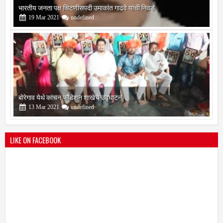
भारतीय जनता पक्ष चिटणीसपदी उमाकांत गाढवे यांची निवड
19
Mar
2021
undefined
बोरेगाव येथे कांचन फौंडेशन शाखेचे उद्घाटन
13
Mar
2021
undefined
LIKE ON FACEBOOK
सोलापूर जिल्हा वृत्तपत्र लेखकमंच कडून वार्षिक पत्रलेखन स्पर्धेचे आयोजन
09
Feb
2021
undefined