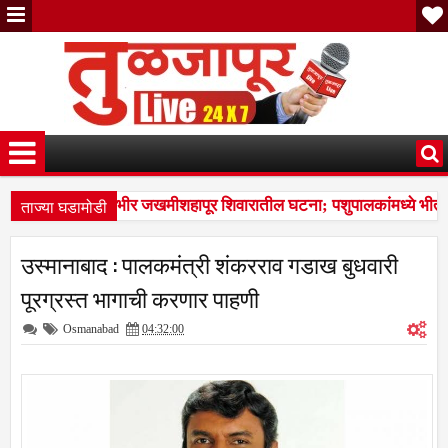
ताज्या घडामोडी
हा शेळ्या ठार, दोन गंभीर जखमीशहापूर शिवारातील घटना; पशुपालकांमध्ये भीत
डा; तुळजापूर तालुक्यातील दाम्पत्याची आर्थिक फसवणूक; परळीच्या आरोपीविरुद्ध न
उस्मानाबाद : पालकमंत्री शंकरराव गडाख बुधवारी
हा शेळ्या ठार, दोन गंभीर जखमीशहापूर शिवारातील घटना; पशुपालकांमध्ये भीत
पूरग्रस्त भागाची करणार पाहणी
Osmanabad
04:32:00