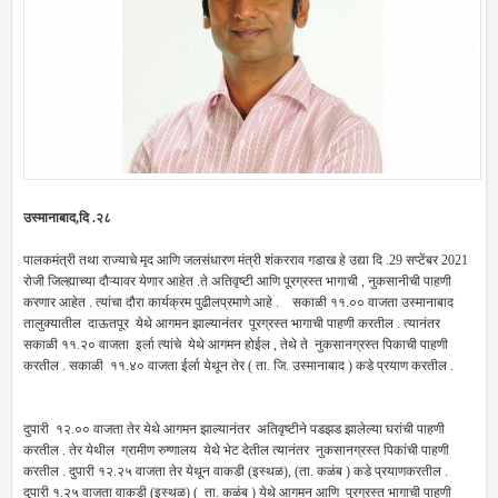
उस्मानाबाद,दि .२८
पालकमंत्री तथा राज्याचे मृद आणि जलसंधारण मंत्री शंकरराव गडाख हे उद्या दि .29 सप्टेंबर 2021
रोजी जिल्ह्याच्या दौऱ्यावर येणार आहेत .ते अतिवृष्टी आणि पूरग्रस्त भागाची , नुकसानीची पाहणी
करणार आहेत . त्यांचा दौरा कार्यक्रम पुढीलप्रमाणे आहे . सकाळी ११.०० वाजता उस्मानाबाद
तालुक्यातील दाऊतपूर येथे आगमन झाल्यानंतर पूरग्रस्त भागाची पाहणी करतील . त्यानंतर
सकाळी ११.२० वाजता इर्ला त्यांचे येथे आगमन होईल , तेथे ते नुकसानग्रस्त पिकाची पाहणी
करतील . सकाळी ११.४० वाजता ईर्ला येथून तेर ( ता. जि. उस्मानाबाद ) कडे प्रयाण करतील .
दुपारी १२.०० वाजता तेर येथे आगमन झाल्यानंतर अतिवृष्टीने पडझड झालेल्या घरांची पाहणी
करतील . तेर येथील ग्रामीण रुग्णालय येथे भेट देतील त्यानंतर नुकसानग्रस्त पिकांची पाहणी
करतील . दुपारी १२.२५ वाजता तेर येथून वाकडी (इस्थळ), (ता. कळंब ) कडे प्रयाणकरतील .
दुपारी १.२५ वाजता वाकडी (इस्थळ) ( ता. कळंब ) येथे आगमन आणि पुरग्रस्त भागाची पाहणी