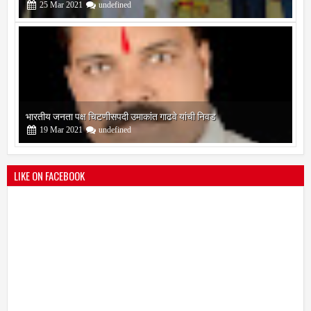
25
Mar
2021
undefined
भारतीय जनता पक्ष चिटणीसपदी उमाकांत गाढवे यांची निवड
19
Mar
2021
undefined
LIKE ON FACEBOOK
बोरेगाव येथे कांचन फौंडेशन शाखेचे उद्घाटन
13
Mar
2021
undefined