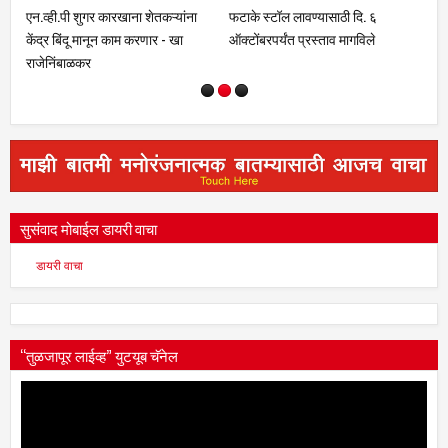
ा शेतकऱ्यांना
फटाके स्टॉल लावण्यासाठी दि. ६
धाराशिव : सर्व प्रकल्पातील पाणी
करणार - खा
ऑक्टोंबरपर्यंत प्रस्ताव मागविले
पिण्याकरिता आरक्षित करण्याचे
जिल्हाधिकाऱ्यांचे निर्देश
सुसंवाद मोबाईल डायरी वाचा
डायरी वाचा
“तुळजापूर लाईव्ह” युटयूब चॅनेल