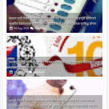
मतदार यादी विशेष पुनरीक्षण कार्यक्रमात मोठे बदल; भारत निवडणूक आयोगाने
सुधारित वेळापत्रक जाहीर; अंतिम मतदार यादी २७ ऑक्टोबरला प्रसिद्ध होणार
04
Aug
2026
undefined
शतकपूर्ती वर्षानिमित्त कल्याणात स्वच्छता निरीक्षक अभ्यासक्रमाचे उद्घाटन; भव्य
महारक्तदान शिबिराचेही आयोजन
19
Jul
2026
undefined
ब्राह्मी लिपीचे भारतीय भाषांमध्ये रूपांतर करणाऱ्या अत्याधुनिक उपकरणाच्या
डिझाईनला पेटंट; अणदूरचे सुपुत्र डॉ. सचिन कंदले यांच्या संशोधनाला राष्ट्रीय