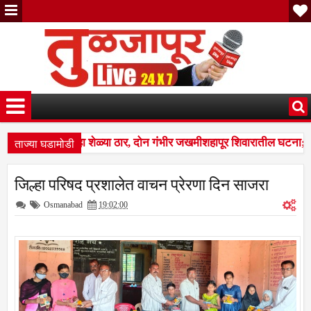
ताज्या घडामोडी
ंवर तुटून पडला; सहा शेळ्या ठार, दोन गंभीर जखमीशहापूर शिवारातील घटना; प
्हणत १७ लाखांचा गंडा; तुळजापूर तालुक्यातील दाम्पत्याची आर्थिक फसवणूक; परळीच
जिल्हा परिषद प्रशालेत वाचन प्रेरणा दिन साजरा
ंवर तुटून पडला; सहा शेळ्या ठार, दोन गंभीर जखमीशहापूर शिवारातील घटना; प
Osmanabad
19:02:00