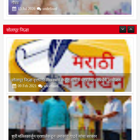
गौरव
15
Jul
2026
undefined
सोलापूर जिल्हा
सोलापूर जिल्हा वृत्तपत्र लेखकमंच कडून वार्षिक पत्रलेखन स्पर्धेचे आयोजन
09
Feb
2021
undefined
श्री मल्लिकार्जुन प्रशालेकडून उमाकांत गाढवे यांचा सत्कार