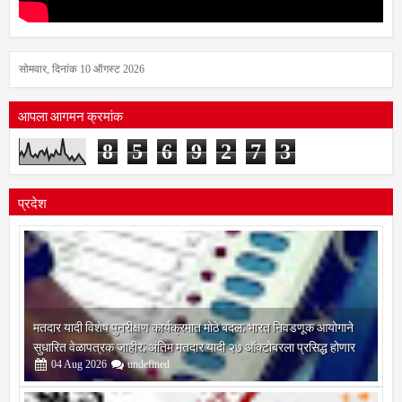
सोमवार, दिनांक 10 ऑगस्ट 2026
आपला आगमन क्रमांक
8
5
6
9
2
7
3
प्रदेश
मतदार यादी विशेष पुनरीक्षण कार्यक्रमात मोठे बदल; भारत निवडणूक आयोगाने
सुधारित वेळापत्रक जाहीर; अंतिम मतदार यादी २७ ऑक्टोबरला प्रसिद्ध होणार
04
Aug
2026
undefined