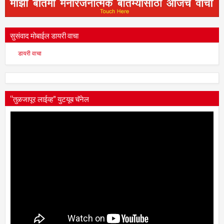
सुसंवाद मोबाईल डायरी वाचा
डायरी वाचा
“तुळजापूर लाईव्ह” युटयूब चॅनेल