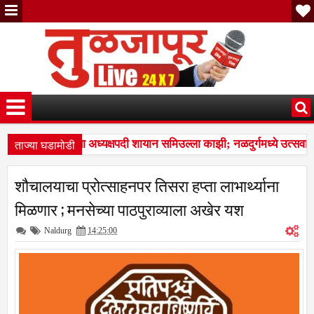
ताज्या घडामोडी
उत्सव समितीच्या अध्यक्षपदी शायान समिउल्ला काझी; नळदुर्गमध्ये उत्सवाची 
 नळदुर्ग शहरातील ३,९२४ मतदारांची नावे वगळलीमयत, दुबार, स्थलांतरित 
शौचालयाचा प्रोत्साहनपर तिसरा हप्ता लाभार्थ्याना
मिळणार ; मनसेच्या पाठपुराव्याला अखेर यश
Naldurg
14:25:00