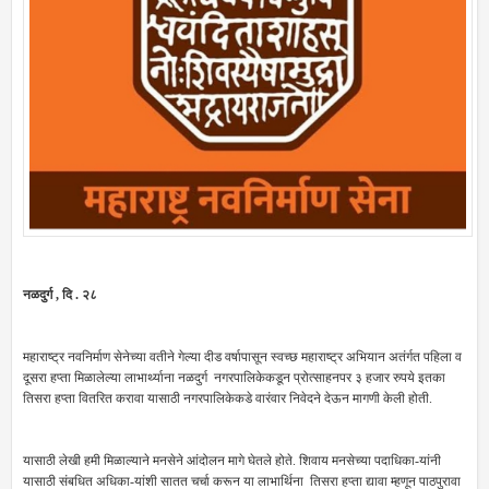
नळदुर्ग , दि . २८
महाराष्ट्र नवनिर्माण सेनेच्या वतीने गेल्या दीड वर्षापासून स्वच्छ महाराष्ट्र अभियान अतंर्गत पहिला व
दूसरा हप्ता मिळालेल्या लाभार्थ्याना नळदुर्ग नगरपालिकेकडून प्रोत्साहनपर ३ हजार रुपये इतका
तिसरा हप्ता वितरित करावा यासाठी नगरपालिकेकडे वारंवार निवेदने देऊन मागणी केली होती.
यासाठी लेखी हमी मिळाल्याने मनसेने आंदोलन मागे घेतले होते. शिवाय मनसेच्या पदाधिका-यांनी
यासाठी संबधित अधिका-यांशी सातत चर्चा करून या लाभार्थिना तिसरा हप्ता द्यावा म्हणून पाठपुरावा