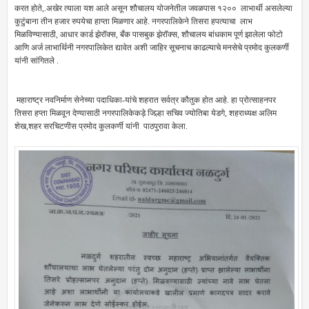
करत होते,.अखेर त्याला यश आले असून शौचालय योजनेतील जवळपास १२०० लाभार्थी असलेल्या
कुटुंबाना तीन हजार रुपयेचा हाप्ता मिळणार आहे. नगरपालिकेने तिसरा हपत्याचा लाभ
मिळविण्यासाठी, आधार कार्ड झेरॉक्स, बँक पासबुक झेरॉक्स, शौचालय बांधकाम पूर्ण झालेला फोटो
आणि अर्ज लाभार्थिनी नगरपालिकेत द्यावेत अशी जाहिर सूचनाच काढल्याचे मनसेचे प्रमोद कुलकर्णी
यांनी सांगितले .
महाराष्ट्र नवनिर्माण सेनेच्या पदाधिका-यांचे शहरात सर्वत्र कौतुक होत आहे. हा प्रोत्साहनपर
तिसरा हप्ता मिळवून देण्यासाठी नगरपालिकेकड़े जिल्हा सचिव ज्योतिबा येडगे, शहराध्यक्ष अलिम
शेख,शहर सरचिटणीस प्रमोद कुलकर्णी यांनी पाठपुरावा केला.