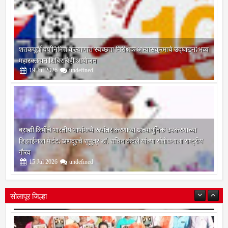
शतकपूर्ती वर्षानिमित्त कल्याणात स्वच्छता निरीक्षक अभ्यासक्रमाचे उद्घाटन; भव्य
महारक्तदान शिबिराचेही आयोजन
19
Jul
2026
undefined
ब्राह्मी लिपीचे भारतीय भाषांमध्ये रूपांतर करणाऱ्या अत्याधुनिक उपकरणाच्या
डिझाईनला पेटंट; अणदूरचे सुपुत्र डॉ. सचिन कंदले यांच्या संशोधनाला राष्ट्रीय
गौरव
15
Jul
2026
undefined
सोलापूर जिल्हा