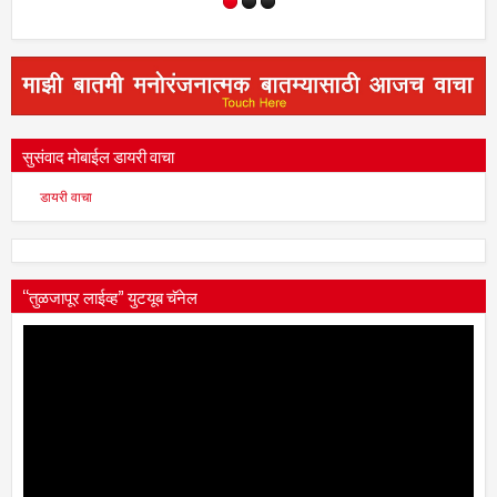
सुसंवाद मोबाईल डायरी वाचा
डायरी वाचा
“तुळजापूर लाईव्ह” युटयूब चॅनेल