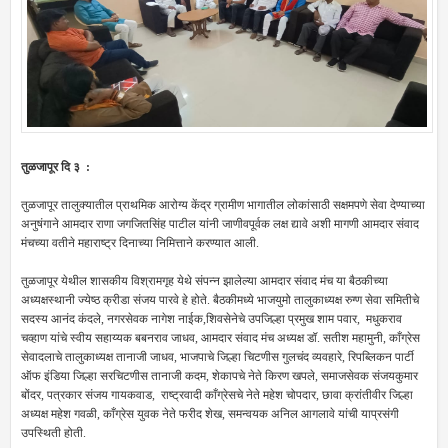
तुळजापूर दि ३ :
तुळजापूर तालुक्यातील प्राथमिक आरोग्य केंद्र ग्रामीण भागातील लोकांसाठी सक्षमपणे सेवा देण्याच्या
अनुषंगाने आमदार राणा जगजितसिंह पाटील यांनी जाणीवपूर्वक लक्ष द्यावे अशी मागणी आमदार संवाद
मंचच्या वतीने महाराष्ट्र दिनाच्या निमित्ताने करण्यात आली.
तुळजापूर येथील शासकीय विश्रामगृह येथे संपन्न झालेल्या आमदार संवाद मंच या बैठकीच्या
अध्यक्षस्थानी ज्येष्ठ क्रीडा संजय पारवे हे होते. बैठकीमध्ये भाजयुमो तालुकाध्यक्ष रुग्ण सेवा समितीचे
सदस्य आनंद कंदले, नगरसेवक नागेश नाईक,शिवसेनेचे उपजिल्हा प्रमुख शाम पवार, मधुकराव
चव्हाण यांचे स्वीय सहाय्यक बबनराव जाधव, आमदार संवाद मंच अध्यक्ष डॉ. सतीश महामुनी, काँग्रेस
सेवादलाचे तालुकाध्यक्ष तानाजी जाधव, भाजपाचे जिल्हा चिटणीस गुलचंद व्यवहारे, रिपब्लिकन पार्टी
ऑफ इंडिया जिल्हा सरचिटणीस तानाजी कदम, शेकापचे नेते किरण खपले, समाजसेवक संजयकुमार
बोंदर, पत्रकार संजय गायकवाड, राष्ट्रवादी काँग्रेसचे नेते महेश चोपदार, छावा क्रांतीवीर जिल्हा
अध्यक्ष महेश गवळी, काँग्रेस युवक नेते फरीद शेख, समन्वयक अनिल आगलावे यांची याप्रसंगी
उपस्थिती होती.