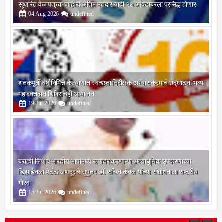
सुधारित वेळापत्रक जाहीर; अंतिम मतदार यादी २७ ऑक्टोबरला प्रसिद्ध होणार
04
Aug
2026
undefined
शतकपूर्ती वर्षानिमित्त कल्याणात स्वच्छता निरीक्षक अभ्यासक्रमाचे उद्घाटन; भव्य
महारक्तदान शिबिराचेही आयोजन
19
Jul
2026
undefined
ब्राह्मी लिपीचे भारतीय भाषांमध्ये रूपांतर करणाऱ्या अत्याधुनिक उपकरणाच्या
डिझाईनला पेटंट; अणदूरचे सुपुत्र डॉ. सचिन कंदले यांच्या संशोधनाला राष्ट्रीय
गौरव
15
Jul
2026
undefined