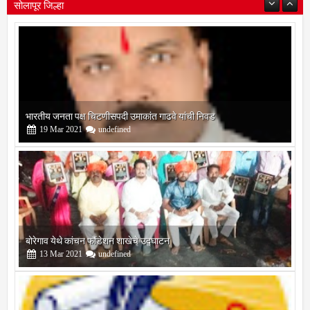
सोलापूर जिल्हा
बोरेगाव येथे कांचन फौंडेशन शाखेचे उद्घाटन
13
Mar
2021
undefined
सोलापूर जिल्हा वृत्तपत्र लेखकमंच कडून वार्षिक पत्रलेखन स्पर्धेचे आयोजन
09
Feb
2021
undefined