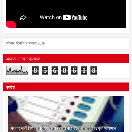
रविवार, दिनांक 9 ऑगस्ट 2026
आपला आगमन क्रमांक
8
5
6
8
6
1
8
प्रदेश
मतदार यादी विशेष पुनरीक्षण कार्यक्रमात मोठे बदल; भारत निवडणूक आयोगाने