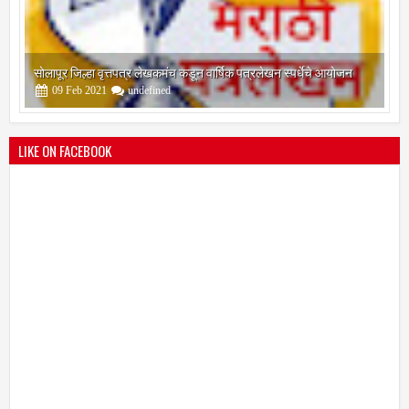
श्री मल्लिकार्जुन प्रशालेकडून उमाकांत गाढवे यांचा सत्कार
25
Mar
2021
undefined
LIKE ON FACEBOOK
भारतीय जनता पक्ष चिटणीसपदी उमाकांत गाढवे यांची निवड
19
Mar
2021
undefined