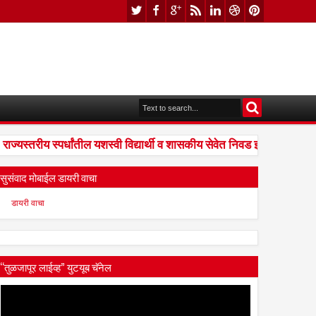
यस्तरीय स्पर्धांतील यशस्वी विद्यार्थी व शासकीय सेवेत निवड झालेल्यांना संध
सुसंवाद मोबाईल डायरी वाचा
डायरी वाचा
“तुळजापूर लाईव्ह” युटयूब चॅनेल