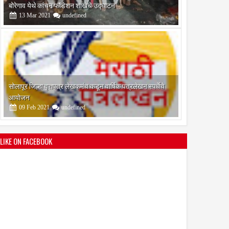
आयोजन
09
Feb
2021
undefined
श्री मल्लिकार्जुन प्रशालेकडून उमाकांत गाढवे यांचा सत्कार
25
Mar
2021
undefined
LIKE ON FACEBOOK
भारतीय जनता पक्ष चिटणीसपदी उमाकांत गाढवे यांची निवड
19
Mar
2021
undefined