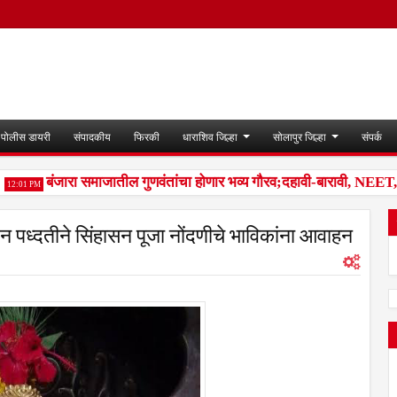
पोलीस डायरी
संपादकीय
फिरकी
धाराशिव जिल्हा
सोलापुर जिल्हा
संपर्क
बंजारा समाजातील गुणवंतांचा होणार भव्य गौरव;दहावी-बारावी, NEET, राज्
:01 PM
न पध्दतीने सिंहासन पूजा नोंदणीचे भाविकांना आवाहन