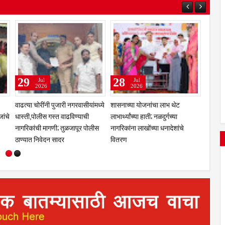
31
29
Jul
Jul
2026
2026
णा
कुलस्वामिनीच्या चरणी अभिनेत्री
झरेगावच्या दत्त मठात गुरुपौर्णिमेचा
प्राजक्ता माळी; तुळजाभवानी मंदिरात
भक्तिरंग; 'दासबोध'वर काका महाराजांचे
सहकुटुंब पूजा-अर्चा
प्रबोधन