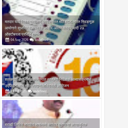
मतदार यादी विशेष पुनरीक्षण कार्यक्रमात मोठे बदल; भारत निवडणूक
आयोगाने सुधारित वेळापत्रक जाहीर; अंतिम मतदार यादी २७
ऑक्टोबरला प्रसिद्ध होणार
04
Aug
2026
undefined
शतकपूर्ती वर्षानिमित्त कल्याणात स्वच्छता निरीक्षक अभ्यासक्रमाचे
उद्घाटन; भव्य महारक्तदान शिबिराचेही आयोजन
19
Jul
2026
undefined
ब्राह्मी लिपीचे भारतीय भाषांमध्ये रूपांतर करणाऱ्या अत्याधुनिक