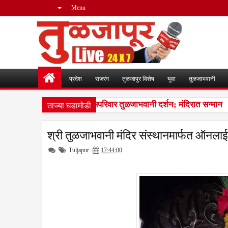
Menu
प्रदेश
राजरंग
तुळजापुर विशेष
युवा
तुळजाभवानी
ताज्या घडामोडी
जमाता जिजाऊंच्या वंशजांचे सपरिवार तुळजाभवानी दर्शन; मंदिरात सन्मान
12
श्री तुळजाभवानी मंदिर संस्थानमार्फत ऑनलाई
Tuljapur
17:44:00