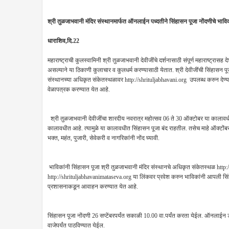
श्री तुळजाभवानी मंदिर संस्थानमार्फत ऑनलाईन पध्दतीने सिंहासन पूजा नोंदणीचे भाव
धाराशिव,दि.22
महाराष्ट्राची कुलस्वामिनी श्री तुळजाभवानी देवीजींचे दर्शनासाठी संपूर्ण महाराष्ट्रास
असल्याने या ठिकाणी कुलाचार व कुलधर्म करण्यासाठी येतात. श्री देवीजींची सिंहासन पू
संस्थानच्या अधिकृत संकेतस्थळावर http://shrituljabhavani.org उपलब्ध करुन देण्यात
वेळापत्रक करण्यात येत आहे.
श्री तुळजाभवानी देवीजींचा शारदीय नवरात्र महोत्सव 06 ते 30 ऑक्टोबर या कालावधीत
कालावधीत आहे. त्यामुळे या कालावधीत सिंहासन पूजा बंद राहतील. तसेच माहे ऑक्टों
भक्त, महंत, पुजारी, सेवेकरी व नागरिकांनी नोंद घ्यावी.
भाविकांनी सिंहासन पूजा श्री तुळजाभवानी मंदिर संस्थानचे अधिकृत संकेतस्थळ http://
http://shrituljabhavanimataseva.org या लिंकवर प्रवेश करुन भाविकांनी आपली सिंह
प्रशासनाकडून आवाहन करण्यात येत आहे.
सिंहासन पूजा नोंदणी 26 सप्टेंबरपर्यंत सकाळी 10.00 वा.पर्यंत करता येईल. ऑनलाईन 
वाजेपर्यंत पाठविण्यात येईल.