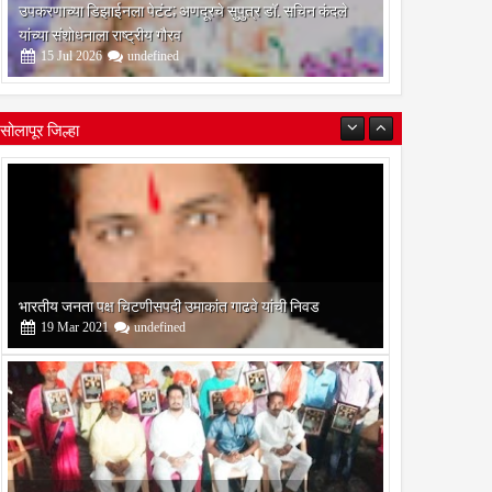
उपकरणाच्या डिझाईनला पेटंट; अणदूरचे सुपुत्र डॉ. सचिन कंदले
यांच्या संशोधनाला राष्ट्रीय गौरव
15
Jul
2026
undefined
सोलापूर जिल्हा
बोरेगाव येथे कांचन फौंडेशन शाखेचे उद्घाटन
13
Mar
2021
undefined
सोलापूर जिल्हा वृत्तपत्र लेखकमंच कडून वार्षिक पत्रलेखन स्पर्धेचे