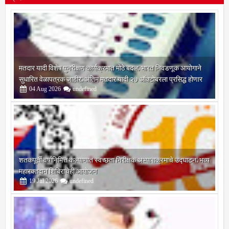
प्रदेश
मतदार यादी विशेष पुनरीक्षण कार्यक्रमात मोठे बदल; भारत निवडणूक आयोगाने
सुधारित वेळापत्रक जाहीर; अंतिम मतदार यादी २७ ऑक्टोबरला प्रसिद्ध होणार
04
Aug
2026
undefined
शतकपूर्ती वर्षानिमित्त कल्याणात स्वच्छता निरीक्षक अभ्यासक्रमाचे उद्घाटन; भव्य
महारक्तदान शिबिराचेही आयोजन
19
Jul
2026
undefined