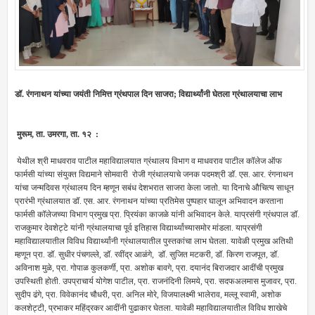
डॉ. रंगनाथन यांच्या जयंती निमित्त ग्रंथपाल दिन साजरा; विद्यार्थ्यांनी घेतला ग्रंथालयाचा लाभ
मुरूम, ता. उमरगा, ता. १२ :
येथील श्री माधवराव पाटील महाविद्यालयात ग्रंथालय विभाग व माधवराव पाटील कॉलेज ऑफ
फार्मसी यांच्या संयुक्त विद्यमाने सोमवारी रोजी ग्रंथालयाचे जनक पदमश्री डॉ. एस. आर. रंगनाथन
यांचा जन्मदिवस ग्रंथालय दिन म्हणून सबंध देशभरात साजरा केला जातो. या दिनाचे औचित्य साधून
प्रारंभी ग्रंथालयात डॉ. एस. आर. रंगनाथन यांच्या प्रतिमेस पुष्पहार घालून अभिवादन करताना
फार्मसी कॉलेजच्या विभाग प्रमुख प्रा. प्रियंका काजळे यांनी अभिवादन केले. याप्रसंगी ग्रंथपाल डॉ.
राजकुमार देवशेट्टे यांनी ग्रंथालयाचा पूर्व इतिहास विद्यार्थ्यांच्यासमोर मांडला. याप्रसंगी
महाविद्यालयातील विविध विद्यार्थ्यांनी ग्रंथालयातील पुस्तकांचा लाभ घेतला. यावेळी प्रमुख अतिथी
म्हणून प्रा. डॉ. सुधीर पंचगल्ले, डॉ. रवींद्र आळंगे, डॉ. सुजित मटकरी, डॉ. किरण राजपूत, डॉ.
अविनाश मुळे, प्रा. गोपाळ कुलकर्णी, प्रा. अशोक बावगे, प्रा. दयानंद बिराजदार आदींची प्रमुख
उपस्थिती होती. उपप्राचार्य योगेश पाटील, प्रा. राजनंदिनी लिमये, प्रा. सदफअलमास मुजावर, प्रा.
सुदीप ढंगे, प्रा. विवेकानंद चौधरी, प्रा. अनिल मोरे, विजयालक्ष्मी भालेराव, मल्लू स्वामी, अशोक
कलशेट्टी, प्रभाकर महिंद्रकर आदींनी पुढाकार घेतला. यावेळी महाविद्यालयातील विविध शाखेचे