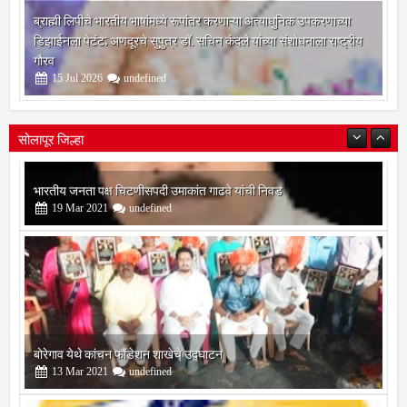
ब्राह्मी लिपीचे भारतीय भाषांमध्ये रूपांतर करणाऱ्या अत्याधुनिक उपकरणाच्या
डिझाईनला पेटंट; अणदूरचे सुपुत्र डॉ. सचिन कंदले यांच्या संशोधनाला राष्ट्रीय
गौरव
15
Jul
2026
undefined
सोलापूर जिल्हा
बोरेगाव येथे कांचन फौंडेशन शाखेचे उद्घाटन
13
Mar
2021
undefined