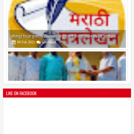
सोलापूर जिल्हा वृत्तपत्र लेखकमंच कडून वार्षिक पत्रलेखन स्पर्धेचे आयोजन
09
Feb
2021
undefined
श्री मल्लिकार्जुन प्रशालेकडून उमाकांत गाढवे यांचा सत्कार
25
Mar
2021
undefined
LIKE ON FACEBOOK
भारतीय जनता पक्ष चिटणीसपदी उमाकांत गाढवे यांची निवड
19
Mar
2021
undefined