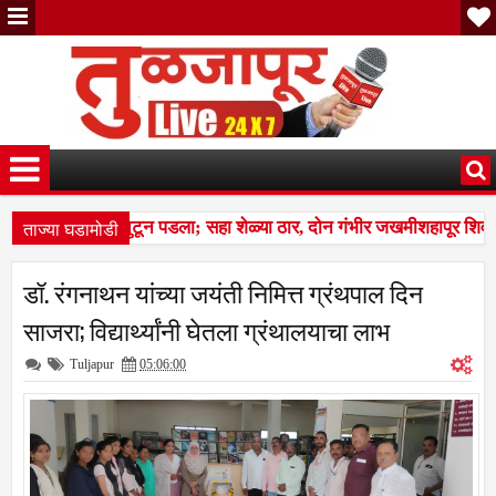
ताज्या घडामोडी
ंचा कळप शेळ्यांवर तुटून पडला; सहा शेळ्या ठार, दोन गंभीर जखमीशहापूर शिव
हल्स बस देतो' म्हणत १७ लाखांचा गंडा; तुळजापूर तालुक्यातील दाम्पत्याची आर्थि
डॉ. रंगनाथन यांच्या जयंती निमित्त ग्रंथपाल दिन
ंचा कळप शेळ्यांवर तुटून पडला; सहा शेळ्या ठार, दोन गंभीर जखमीशहापूर शिव
साजरा; विद्यार्थ्यांनी घेतला ग्रंथालयाचा लाभ
Tuljapur
05:06:00