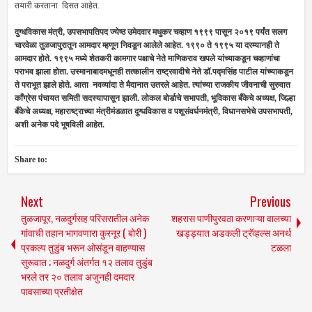
तयारी करताना दिसत आहेत.
दुग्धविकास मंत्री, उपसभापतिपद ज्येष्ठ उमेदवार मधुकर चव्हाण १९९९ पासून २०१९ पर्यंत सलग
चारवेळा तुळजापुरातून आमदार म्हणून निवडून आलेले आहेत. १९९० ते १९९५ या दरम्यानही ते
आमदार होते. १९९५ मध्ये शेतकरी कामगार पक्षाचे नेते माणिकराव खपले यांच्याकडून चव्हाणांचा
पराभव झाला होता. उस्मानाबादमधूनही तत्कालीन राष्ट्रवादीचे नेते डॉ.पद्मसिंह पाटील यांच्याकडून
ते पराभूत झाले होते. आता नवव्यांदा ते मैदानात उतरले आहेत. त्यांच्या राजकीय जीवनाची सुरुवात
काँग्रेस पंचायत समिती सदस्यापासून झाली. लोकल बोर्डाचे सभापती, भूविकास बँकेचे अध्यक्ष, जिल्हा
बँकेचे अध्यक्ष, महाराष्ट्राच्या मंत्रीमंडळात दुग्धविकास व पशूसंवर्धनमंत्री, विधानसभेचे उपसभापती,
अशी अनेक पदे भूषविली आहेत.
Share to:
Next
Previous
तुळजापूर, नळदुर्गसह परिसरातील अनेक
शहरास पाणीपुरवठा करणाऱ्या वालच्या
गांवाची तहान भागवणारा कुरनूर ( बोरी )
खड्ड्यात अडकली ट्रॅव्हल्स अनर्थ
प्रकल्प तुडुंब भरून ओसंडून वाहण्यास
टळला
सुरूवात ; नळदुर्ग अंतर्गत १२ तलाव तुडुंब
भरले तर २० तलाव अजुनही दमदार
पावसाच्या प्रतीक्षेत