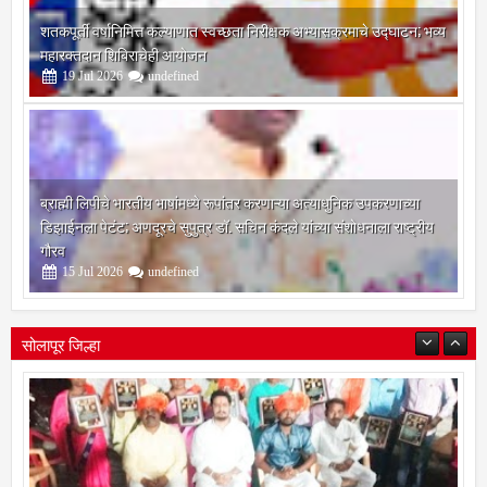
शतकपूर्ती वर्षानिमित्त कल्याणात स्वच्छता निरीक्षक अभ्यासक्रमाचे उद्घाटन; भव्य
महारक्तदान शिबिराचेही आयोजन
19
Jul
2026
undefined
ब्राह्मी लिपीचे भारतीय भाषांमध्ये रूपांतर करणाऱ्या अत्याधुनिक उपकरणाच्या
डिझाईनला पेटंट; अणदूरचे सुपुत्र डॉ. सचिन कंदले यांच्या संशोधनाला राष्ट्रीय
गौरव
15
Jul
2026
undefined
सोलापूर जिल्हा