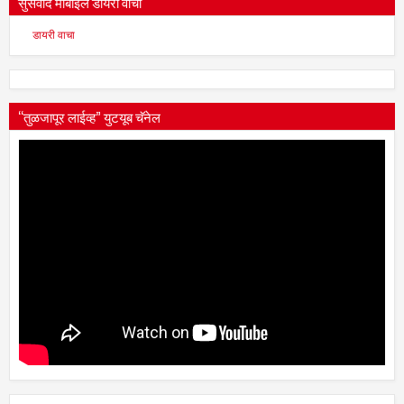
सुसंवाद मोबाईल डायरी वाचा
डायरी वाचा
“तुळजापूर लाईव्ह” युटयूब चॅनेल