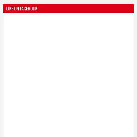
LIKE ON FACEBOOK
भारतीय जनता पक्ष चिटणीसपदी उमाकांत गाढवे यांची निवड
19
Mar
2021
undefined