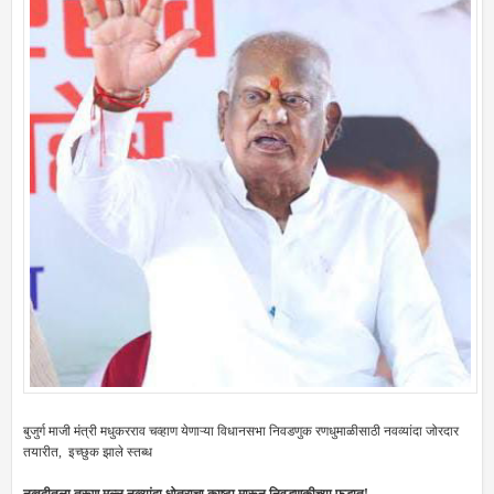
बुजुर्ग माजी मंत्री मधुकरराव चव्हाण येणाऱ्या विधानसभा निवडणुक रणधुमाळीसाठी नवव्यांदा जोरदार
तयारीत, इच्छुक झाले स्तब्ध
नव्वदीतला तरूण मल्ल नव्व्यांदा धोतराचा काष्टा मारून निवडणूकीच्या फडात!