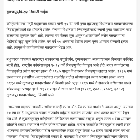
तुळजापूर,दि.२६: शिवाजी नाईक
काँग्रेसचे माजी मंत्री मधुकरराव चव्हाण यांनी ९० व्या वर्षी पुन्हा तुळजापूर विधानसभा मतदारसंघाच्या
निवडणुकीसाठी दंड थोपटले आहेत. येणाऱ्या विधानसभा निवडणुकीसाठी त्यांनी पुन्हा मतदारांना साद
घालायला सुरुवात केली आहे, त्यांच्या गाव बैठका सुरू असून पक्ष कार्यकर्ता तसेच मतदार यांना
भेटीगाठी सुद्धा सुरू केले आहेत. वय वर्ष ९० असताना देखील त्यांना पुन्हा आमदार होण्याची इच्छा
आहे. त्यामुळे ते कार्यकर्त्यांसह मतदारांना भेटत आहे.
मधुकरराव चव्हाण हे महाराष्ट्र सरकारच्या पशुसंवर्धन, दुग्धव्यवसाय, मत्स्यव्यवसाय विभागाचे कॅबिनेट
मंत्री होते. राष्ट्रीय काँग्रेसकडून २०१४ वर्षी निवडणुकीत निवडून आले होते. मात्र त्यानंतरच्या
निवडणुकीत त्यांचा पराभव झाला. ते १९८५ पासून विधानसभा निवडणूक लढवत आहेत. १९८५ मध्ये
उस्मानाबाद (धाराशिव) मतदारसंघात पद्मसिंह पाटील यांच्याकडून त्यांचा पराभव झाला. मात्र
१९९० मध्ये तुळजापूर मतदारसंघात ते विजयी झाले. पुन्हा १९९५ मध्ये ते शेकापचे माणिकराव खपले
यांच्याकडून पराभूत झाले. १९९९ पासून ते सलग चार वेळा (१९९९, २००४, २००९, २०१४)
तुळजापूर मतदारसंघातून विजयी झाले.
सध्याच्या बदलत्या राजकीय समिकरणातही त्यांची वोट बँक त्यांच्या पाठीमागे कायम असुन वयाच्या
९० व्या वर्षीही मधुकरराव चव्हाण राजकीय वर्तुळात तरुणांना लाजवेल अशी धडपड करताना दिसुन
येत आहे. ते तुळजापुरातून काँग्रेसच्या तिकिटावर लढण्यासाठी इच्छुक असुन सलग ४ वेळा आमदार
राहिलेले चव्हाण राज्यातले सर्वात ज्येष्ठ उमेदवार आहेत. मागील पंचवार्षिक निवडणुकीत त्यांची लढत
भाजपच्या राणाजगजितसिंह पाटील यांच्यासोबत लढत होवुन केवळ १७ हजार मतांनी त्यांना पराभव
पत्करला. येणाऱ्या निवडणुकीसाठी चव्हाण हे नवव्यांदा विधानसभा निवडणुक लढविण्यास जोरदार