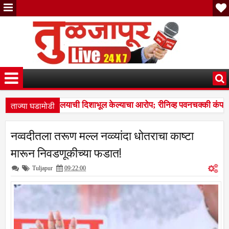
ताज्या घडामोडी
ाच्या आधारे न्यायालयाची दिशाभूल केल्याचा आरोप; रीनिव्ह पवनचक्की कंपनीवि
ळदुर्गची मान उंचावली; विद्यापीठाकडून नऊ गुणवंत खेळाडू, प्रशिक्षक व व्यवस्थाप
नव्वदीतला तरूण मल्ल नव्व्यांदा धोतराचा काष्टा
ाच्या आधारे न्यायालयाची दिशाभूल केल्याचा आरोप; रीनिव्ह पवनचक्की कंपनीवि
मारून निवडणूकीच्या फडात!
Tuljapur
09:22:00