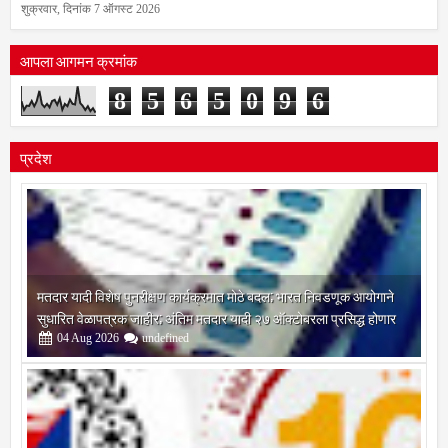
शुक्रवार, दिनांक 7 ऑगस्ट 2026
आपला आगमन क्रमांक
8
5
6
5
0
9
6
प्रदेश
मतदार यादी विशेष पुनरीक्षण कार्यक्रमात मोठे बदल; भारत निवडणूक आयोगाने
सुधारित वेळापत्रक जाहीर; अंतिम मतदार यादी २७ ऑक्टोबरला प्रसिद्ध होणार
04
Aug
2026
undefined