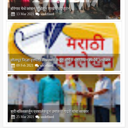
बोरेगाव येथे कांचन फौंडेशन शाखेचे उद्घाटन
13
Mar
2021
undefined
सोलापूर जिल्हा वृत्तपत्र लेखकमंच कडून वार्षिक पत्रलेखन स्पर्धेचे आयोजन
09
Feb
2021
undefined
श्री मल्लिकार्जुन प्रशालेकडून उमाकांत गाढवे यांचा सत्कार
25
Mar
2021
undefined