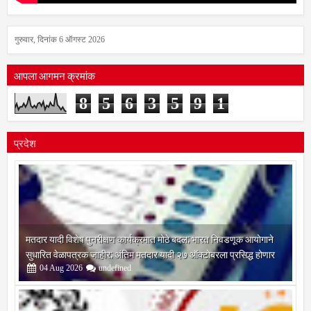
गुरुवार, दिनांक 6 ऑगस्ट 2026
आपला आगमन क्रमांक
8
5
6
3
5
9
1
प्रदेश
मतदार यादी विशेष पुनरीक्षण कार्यक्रमात मोठे बदल; भारत निवडणूक आयोगाने
सुधारित वेळापत्रक जाहीर; अंतिम मतदार यादी २७ ऑक्टोबरला प्रसिद्ध होणार
04
Aug
2026
undefined