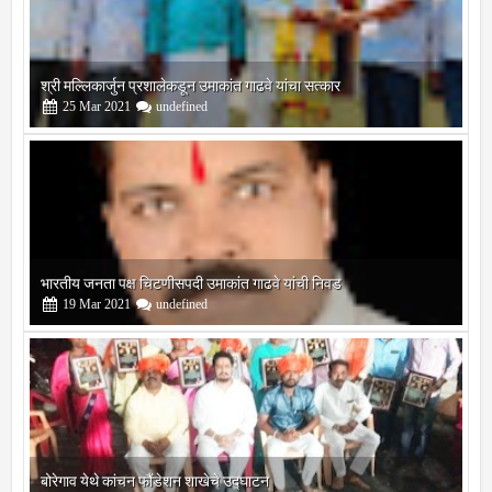
भारतीय जनता पक्ष चिटणीसपदी उमाकांत गाढवे यांची निवड
19
Mar
2021
undefined
बोरेगाव येथे कांचन फौंडेशन शाखेचे उद्घाटन
13
Mar
2021
undefined