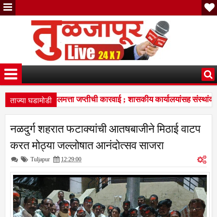
ताज्या घडामोडी
र न भरल्यास मालमत्ता जप्तीची कारवाई ; शासकीय कार्यालयांसह संस्थांकड
रांचा विद्यार्थ्यांना प्रेरणादायी वारसा
सरदारसिंग ठाकूर यांच्या वाढदिवस
7:37 PM
नळदुर्ग शहरात फटाक्यांची आतषबाजीने मिठाई वाटप
र न भरल्यास मालमत्ता जप्तीची कारवाई ; शासकीय कार्यालयांसह संस्थांकड
करत मोठ्या जल्लोषात आनंदोत्सव साजरा
Tuljapur
12:29:00