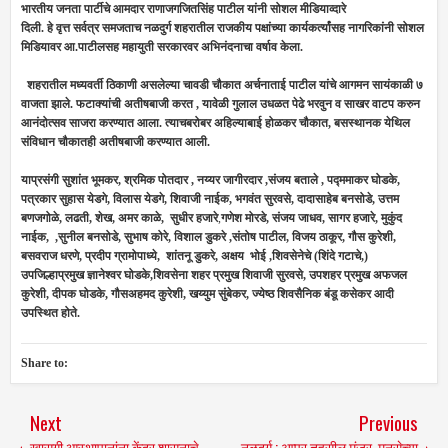
भारतीय जनता पार्टीचे आमदार राणाजगजितसिंह पाटील यांनी सोशल मीडियाव्दारे
दिली. हे वृत्त सर्वत्र समजताच नळदुर्ग शहरातील राजकीय पक्षांच्या कार्यकर्त्यांसह नागरिकांनी सोशल
मिडियावर आ.पाटीलसह महायुती सरकारवर अभिनंदनाचा वर्षाव केला.
शहरातील मध्यवर्ती ठिकाणी असलेल्या चावडी चौकात अर्चनाताई पाटील यांचे आगमन सायंकाळी ७
वाजता झाले. फटाक्यांची अतीषबाजी करत , यावेळी गुलाल उधळत पेढे भरवुन व साखर वाटप करुन
आनंदोत्सव साजरा करण्यात आला. त्याचबरोबर अहिल्याबाई होळकर चौकात, बसस्थानक येथिल
संविधान चौकातही अतीषबाजी करण्यात आली.
याप्रसंगी
सुशांत भूमकर,
श्रमिक पोतदार ,
नय्यर जागीरदार ,
संजय बताले , पद्ममाकर घोडके,
पत्र
कार सुहास येडगे, विलास येडगे, शिवाजी नाईक, भगवंत सुरवसे, दादासाहेब बनसोडे, उत्तम
बणजगोळे, लढती, शेख, अमर काळे,
सुधीर हजारे
,
गणेश मोरडे, संजय जाधव, सागर हजारे, मुकुंद
नाईक, ,सुनील बनसोडे, सुभाष कोरे, विशाल डुकरे ,संतोष पाटील, विजय ठाकूर, गौस कुरेशी,
बसवराज धरणे, प्रदीप ग्रामोपाध्ये, शांतनू डुकरे, अक्षय भोई ,शिवसेनेचे (शिंदे गटाचे,)
उपजिल्हाप्रमुख ज्ञानेश्वर घोडके,शिवसेना शहर प्रमुख शिवाजी सुरवसे, उपशहर प्रमुख अफजल
कुरेशी, दीपक घोडके, गौसअहमद कुरेशी, खय्युम सुंबेकर, ज्येष्ठ शिवसैनिक बंडू कसेकर आदी
उपस्थित होते.
Share to:
Next
Previous
खासगी आस्थापानांना केंद्र शासनाचे
नळदुर्ग : अप्पर तहसील मंजूर, मनसेच्या