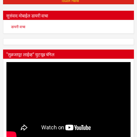
सुसंवाद मोबाईल डायरी वाचा
डायरी वाचा
“तुळजापूर लाईव्ह” युटयूब चॅनेल