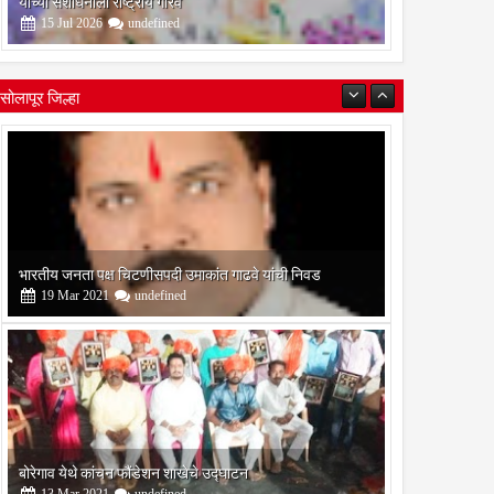
यांच्या संशोधनाला राष्ट्रीय गौरव
15
Jul
2026
undefined
सोलापूर जिल्हा
भारतीय जनता पक्ष चिटणीसपदी उमाकांत गाढवे यांची निवड
19
Mar
2021
undefined
बोरेगाव येथे कांचन फौंडेशन शाखेचे उद्घाटन
13
Mar
2021
undefined
सोलापूर जिल्हा वृत्तपत्र लेखकमंच कडून वार्षिक पत्रलेखन स्पर्धेचे
आयोजन