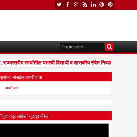
्यस्तरीय स्पर्धांतील यशस्वी विद्यार्थी व शासकीय सेवेत निवड झालेल्यांना सं
सुसंवाद मोबाईल डायरी वाचा
डायरी वाचा
“तुळजापूर लाईव्ह” युटयूब चॅनेल