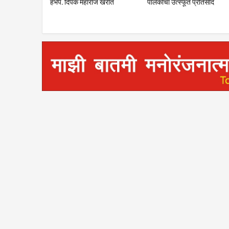
कार्यक्रम: चेअरमन ॲड.अनिल काळे
हभप. दिपक महारा
यांची माहिती