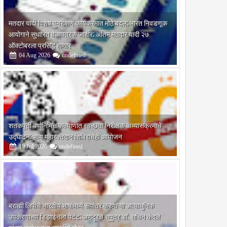
मतदार यादी विशेष पुनरीक्षण कार्यक्रमात मोठे बदल; भारत निवडणूक
आयोगाने सुधारित वेळापत्रक जाहीर; अंतिम मतदार यादी २७
ऑक्टोबरला प्रसिद्ध होणार
04
Aug
2026
undefined
शतकपूर्ती वर्षानिमित्त कल्याणात स्वच्छता निरीक्षक अभ्यासक्रमाचे
उद्घाटन; भव्य महारक्तदान शिबिराचेही आयोजन
19
Jul
2026
undefined
ब्राह्मी लिपीचे भारतीय भाषांमध्ये रूपांतर करणाऱ्या अत्याधुनिक
ी
उपकरणाच्या डिझाईनला पेटंट; अणदूरचे सुपुत्र डॉ. सचिन कंदले
ंनी