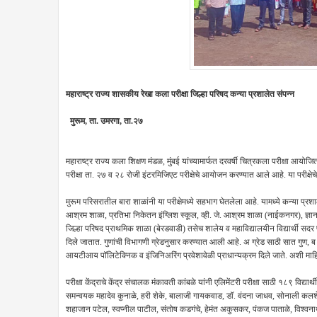
महाराष्ट्र राज्य शासकीय रेखा कला परीक्षा जिल्हा परिषद कन्या प्रशालेत संपन्न
मुरूम, ता. उमरगा, ता.२७
महाराष्ट्र राज्य कला शिक्षण मंडळ, मुंबई यांच्यामार्फत दरवर्षी चित्रकला परीक्षा आयो
परीक्षा ता. २७ व २८ रोजी इंटरमिजिएट परीक्षेचे आयोजन करण्यात आले आहे. या परीक्षेचे 
मुरूम परिसरातील बारा शाळांनी या परीक्षेमध्ये सहभाग घेतलेला आहे. यामध्ये कन्या प्र
आश्रम शाळा, प्रतिभा निकेतन इंग्लिश स्कूल, व्ही. जे. आश्रम शाळा (नाईकनगर), ज्ञानदी
जिल्हा परिषद प्राथमिक शाळा (बेरडवाडी) तसेच शालेय व महाविद्यालयीन विद्यार्थी सदर परीक
दिले जातात. गुणांची विभागणी ग्रेडनुसार करण्यात आली आहे. अ ग्रेड साठी सात गुण, ब ग्रे
आयटीआय पॉलिटेक्निक व इंजिनिअरिंग प्रवेशावेळी प्राधान्यक्रम दिले जाते. अशी माहि
परीक्षा केंद्राचे केंद्र संचालक मंकावती कांबळे यांनी एलिमेंटरी परीक्षा साठी १८९ विद्यार्
समन्वयक महादेव कुनाळे, हरी शेके, बालाजी गायकवाड, डॉ. वंदना जाधव, सोनाली कलशेट
शहाजान पटेल, स्वप्नील पाटील, संतोष कडगंचे, हेमंत अकुसकर, पंकज पाताळे, विश्वन