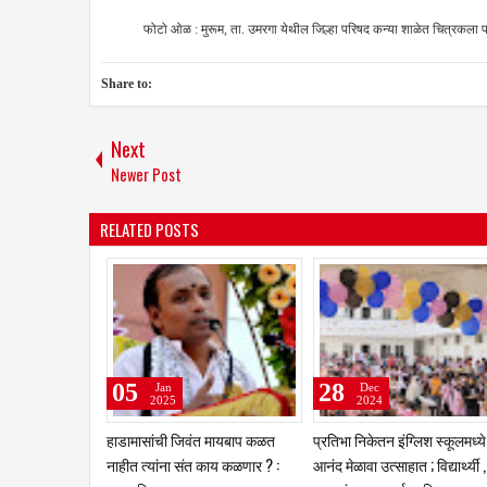
फोटो ओळ : मुरूम, ता. उमरगा येथील जिल्हा परिषद कन्या शाळेत चित्रकला परीक्षा कें
Share to:
Next
Newer Post
RELATED POSTS
0
11
05
Oct
Oct
Jan
2024
2024
2025
ातल्या नंदा दिपातील प्राणज्योत
"तुळजापूर शुगरचा" विजयादशमीच्या
हाडामासांची जिवं
र मालवली
मुहूर्तावर बॉयलर अग्निप्रदिपनाचा
नाहीत त्यांना संत 