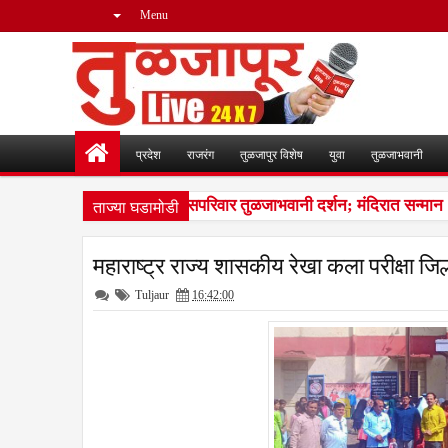
Menu
प्रदेश
राजरंग
तुळजापुर विशेष
युवा
तुळजाभवानी
ताज्या घडामोडी
राजमाता जिजाऊंच्या वंशजांचे सपरिवार तुळजाभवानी दर्शन; मंदिरात सन्मान
1
महाराष्ट्र राज्य शासकीय रेखा कला परीक्षा जिल
Tuljaur
16:42:00