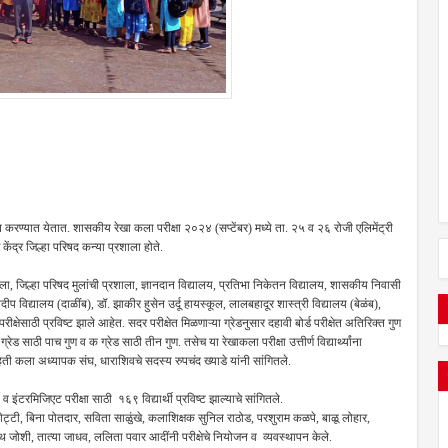
जित करण्यात येतात. शासकीय रेखा कला परीक्षा २०२४ (सप्टेंबर) मध्ये ता. २५ व २६ रोजी एलिमेंट्री
केंद्र जिल्हा परिषद कन्या प्रशाला होते.
शाला, जिल्हा परिषद मुलांची प्रशाला, ज्ञानदान विद्यालय, प्रतिभा निकेतन विद्यालय, शासकीय निवासी
प विद्यालय (दाळींब), डॉ. झाकीर हुसेन उर्दू हायस्कूल, लालबहादूर शास्त्री विद्यालय (बेळंब),
्षेसाठी प्रविष्ट झाले आहेत. सदर परीक्षेत मिळणाऱ्या ग्रेडनुसार दहावी बोर्ड परीक्षेत अतिरिक्त गुण
ड साठी पाच गुण व क ग्रेड साठी तीन गुण. तसेच या रेखाकला परीक्षा उत्तीर्ण विद्यार्थ्यांना
ती कला अध्यापक संघ, धाराशिवचे सदस्य रुपचंद ख्याडे यांनी सांगितले.
थी व इंटरमिजिएट परीक्षा साठी १६९ विद्यार्थी प्रविष्ट झाल्याचे सांगितले.
्टी, बिना पोतदार, सविता साळुंखे, कलाशिक्षक सुनिल राठोड, परशुराम कळपे, बाळू लोहार,
ाथ जोशी, तात्या जाधव, ललिता पवार आदींनी परीक्षेचे नियोजन व व्यवस्थापन केले.