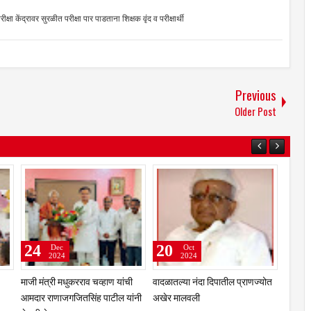
द्रावर सुरळीत परीक्षा पार पाडताना शिक्षक वृंद व परीक्षार्थी
Previous
Older Post
28
24
Dec
Dec
2024
2024
त मायबाप कळत
प्रतिभा निकेतन इंग्लिश स्कूलमध्ये
माजी मंत्री मधुकरराव चव्हाण यांच
काय कळणार ? :
आनंद मेळावा उत्साहात ; विद्यार्थ्यी ,
आमदार राणाजगजितसिंह पाटील या