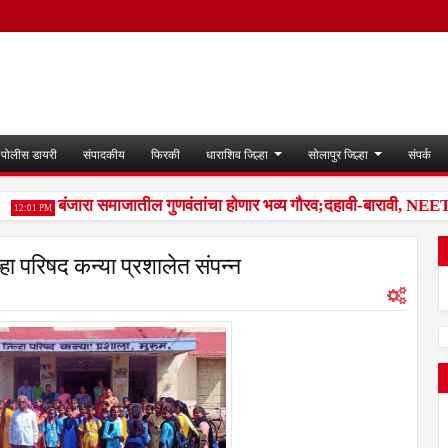
पोलीस डायरी
संपादकीय
फिरकी
धाराशिव जिल्हा
सोलापुर जिल्हा
संपर्क
बंजारा समाजातील गुणवंतांचा होणार भव्य गौरव;दहावी-बारावी, NEET, राज
2:01 PM
्हा परिषद कन्या प्रशालेत संपन्न