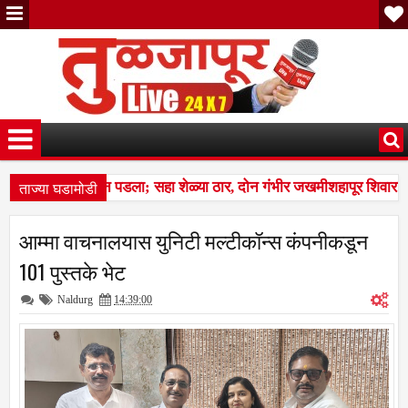
ताज्या घडामोडी
 कळप शेळ्यांवर तुटून पडला; सहा शेळ्या ठार, दोन गंभीर जखमीशहापूर शिवारा
स बस देतो' म्हणत १७ लाखांचा गंडा; तुळजापूर तालुक्यातील दाम्पत्याची आर्थिक फ
आम्मा वाचनालयास युनिटी मल्टीकॉन्स कंपनीकडून
 कळप शेळ्यांवर तुटून पडला; सहा शेळ्या ठार, दोन गंभीर जखमीशहापूर शिवारा
101 पुस्तके भेट
Naldurg
14:39:00