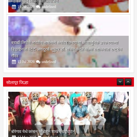
19
Jul
2026
undefined
ब्राह्मी लिपीचे भारतीय भाषांमध्ये रूपांतर करणाऱ्या अत्याधुनिक उपकरणाच्या
डिझाईनला पेटंट; अणदूरचे सुपुत्र डॉ. सचिन कंदले यांच्या संशोधनाला राष्ट्रीय
गौरव
15
Jul
2026
undefined
सोलापूर जिल्हा
बोरेगाव येथे कांचन फौंडेशन शाखेचे उद्घाटन
13
Mar
2021
undefined