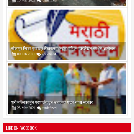
सोलापूर जिल्हा वृत्तपत्र लेखकमंच कडून वार्षिक पत्रलेखन स्पर्धेचे आयोजन
09
Feb
2021
undefined
श्री मल्लिकार्जुन प्रशालेकडून उमाकांत गाढवे यांचा सत्कार
25
Mar
2021
undefined
LIKE ON FACEBOOK