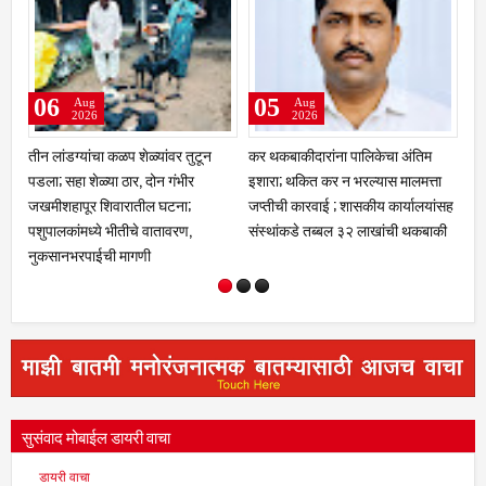
05
03
Aug
Aug
2026
2026
कर थकबाकीदारांना पालिकेचा अंतिम
क्रीडा क्षेत्रात नळदुर्गची मान उंचावली;
चां
इशारा; थकित कर न भरल्यास मालमत्ता
विद्यापीठाकडून नऊ गुणवंत खेळाडू,
लाख
जप्तीची कारवाई ; शासकीय कार्यालयांसह
प्रशिक्षक व व्यवस्थापकांचा होणार गौरव
दा
संस्थांकडे तब्बल ३२ लाखांची थकबाकी
आरो
सुसंवाद मोबाईल डायरी वाचा
डायरी वाचा