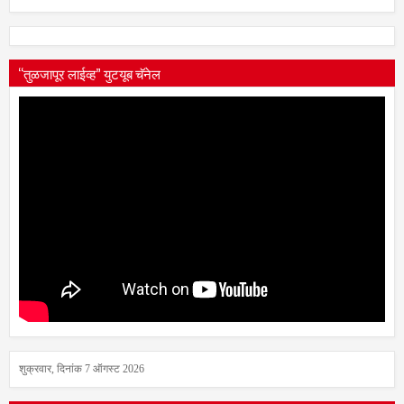
“तुळजापूर लाईव्ह” युटयूब चॅनेल
शुक्रवार, दिनांक 7 ऑगस्ट 2026