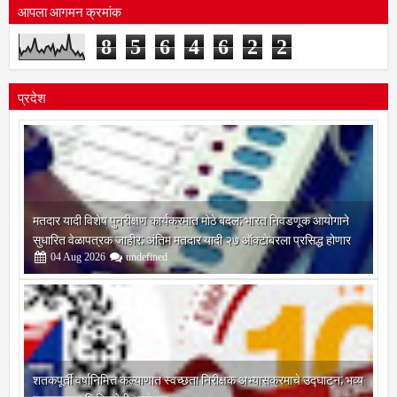
आपला आगमन क्रमांक
8
5
6
4
6
2
2
प्रदेश
मतदार यादी विशेष पुनरीक्षण कार्यक्रमात मोठे बदल; भारत निवडणूक आयोगाने
सुधारित वेळापत्रक जाहीर; अंतिम मतदार यादी २७ ऑक्टोबरला प्रसिद्ध होणार
04
Aug
2026
undefined
शतकपूर्ती वर्षानिमित्त कल्याणात स्वच्छता निरीक्षक अभ्यासक्रमाचे उद्घाटन; भव्य
महारक्तदान शिबिराचेही आयोजन